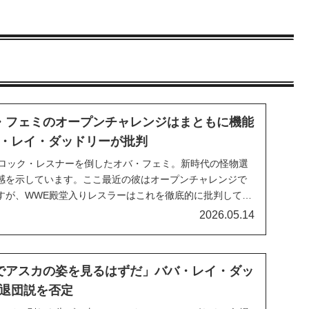
・フェミのオープンチャレンジはまともに機能
・レイ・ダッドリーが批判
ブロック・レスナーを倒したオバ・フェミ。新時代の怪物選
感を示しています。ここ最近の彼はオープンチャレンジで
すが、WWE殿堂入りレスラーはこれを徹底的に批判してい
く機能していない」と彼が考える理由とは？名物番組
2026.05.14
dioで、彼は次のように語りました。オバ・フ...
でアスカの姿を見るはずだ」ババ・レイ・ダッ
退団説を否定