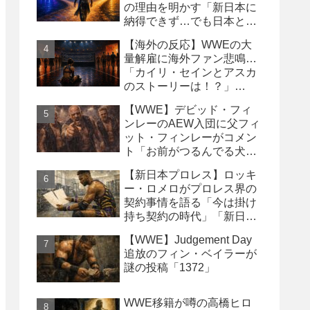
の理由を明かす「新日本に
納得できず…でも日本との
縁は切りたくなかった」
【海外の反応】WWEの大
量解雇に海外ファン悲鳴…
「カイリ・セインとアスカ
のストーリーは！？」
「Wyatt Sicksはブッキング
【WWE】デビッド・フィ
の犠牲になった」
ンレーのAEW入団に父フィ
ット・フィンレーがコメン
ト「お前がつるんでる犬連
中なんて処分しちまえ！」
【新日本プロレス】ロッキ
ー・ロメロがプロレス界の
契約事情を語る「今は掛け
持ち契約の時代」「新日本
は複数年契約に積極的にな
【WWE】Judgement Day
るべき」
追放のフィン・ベイラーが
謎の投稿「1372」
WWE移籍が噂の高橋ヒロ