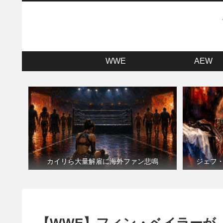
WWE
AEW
カイリら大量解雇に海外ファン悲鳴
ジェフ