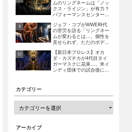
ムのリングネームは「ノッ
クス・ライジン」が有力？
パフォーマンスセンター入
り目前と報じられる
ジェフ・コブがWWE時代
の苦労を語る「リングネー
ムが変わるとは…。個性を
見せられず、ただのボディ
ガード2号に」
【新日本プロレス】オカ
ダ・カズチカが4代目タイ
ガーマスクに花束…。米イ
ンディ団体での試合後にサ
プライズ登場
カテゴリー
アーカイブ