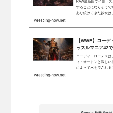
RAW最新回でイヨ・
することになりそうです
あり続けてきた彼女は
た」とイヨを後継者に
wrestling-now.net
か…？報道によれば、彼
【WWE】コーデ
ッスルマニア42
コーディ・ローデスは
ィ・オートンと激しい
によって水を差される
たマカフィーは、オー
wrestling-now.net
ィブな話題を「お前の責
Google 検索で