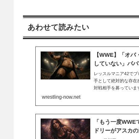
あわせて読みたい
【WWE】「オバ
していない」ババ
レッスルマニア42で
手として絶対的な存在
対戦相手を募っていま
ます。「これはまった
wrestling-now.net
Busted Open Ra
「もう一度WWE
ドリーがアスカの