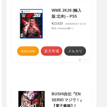
WWE 2K26 (輸入
版:北米) – PS5
¥13,633
（2026/03/27 14:14
時点 | Amazon調べ）
Amazon
楽天市場
メルカリ
ポチップ
BUSHI自伝『EN
SERIO マジで！』
【電子書籍】[