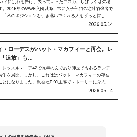
スカイに別れを告げ、去っていったアスカ。しばらくは欠場
。2015年のWWE入団以降、常に女子部門の絶対的強者で
、「私のポジションを引き継いでくれる人をずっと探して
指名しました。次にリングへ上がるのはいつになるの
2026.05.14
女とWWEの契約は継続されるようです。しかし、...
ィ・ローデスがパット・マカフィーと再会。レ
で「追放」も…
、レッスルマニア42で長年の友であり師匠でもあるランデ
抗争を展開。しかし、これははパット・マカフィーの存在
ことになりました。親会社TKO主導でストーリーに介入し
トンと共闘してコーディを追い詰め、最近のWWEのネガテ
2026.05.14
任だ」などと追及。レッスルマニア42でオート...
当サイトの記事を優先表示させる