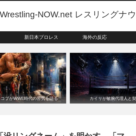
Wrestling-NOW.net レスリングナ
新日本プロレス
海外の反応
・コブがWWE時代の苦労を語る
カイリが敏腕代理人と