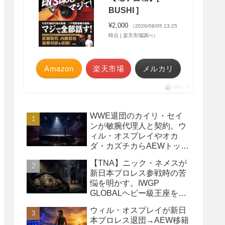
BUSHI ]
¥2,000
（2026/08/05 13:25
時点 | 楽天市場調べ）
Amazon
楽天市場
メルカリ
ポチップ
WWE退団のカイリ・セイ
ンが敏腕代理人と契約。ウ
ィル・オスプレイやオカ
ダ・カズチカらAEWトップ
レスラーたちを担当
【TNA】ニック・ネメスが
新日本プロレス参戦時の苦
悩を明かす。IWGP
GLOBALヘビー級王座を
TNAで防衛するプランが頓
ウィル・オスプレイが新日
挫
本プロレス退団→AEW移籍