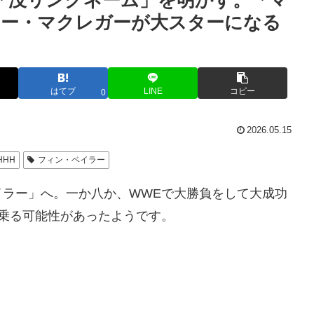
「没リングネーム」を明かす。「マ
ナー・マクレガーが大スターになる
はてブ
LINE
コピー
0
2026.05.15
HHH
フィン・ベイラー
イラー」へ。一か八か、WWEで大勝負をして大成功
乗る可能性があったようです。