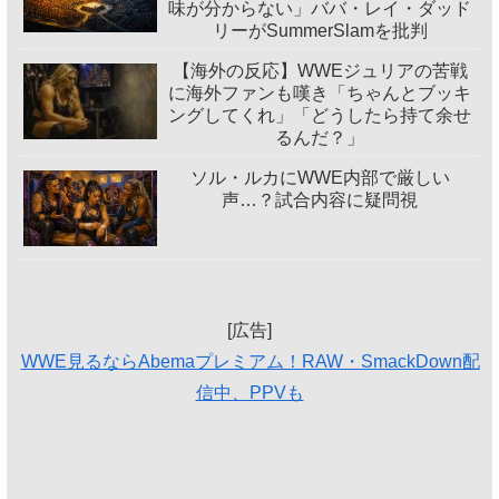
味が分からない」ババ・レイ・ダッド
リーがSummerSlamを批判
【海外の反応】WWEジュリアの苦戦
に海外ファンも嘆き「ちゃんとブッキ
ングしてくれ」「どうしたら持て余せ
るんだ？」
ソル・ルカにWWE内部で厳しい
声…？試合内容に疑問視
[広告]
WWE見るならAbemaプレミアム！RAW・SmackDown配
信中、PPVも