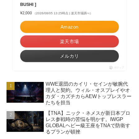
BUSHI ]
¥2,000
（2026/08/05 13:25時点 | 楽天市場調べ）
Amazon
楽天市場
メルカリ
ポチップ
WWE退団のカイリ・セインが敏腕代
理人と契約。ウィル・オスプレイやオ
カダ・カズチカらAEWトップレスラー
たちを担当
【TNA】ニック・ネメスが新日本プロ
レス参戦時の苦悩を明かす。IWGP
GLOBALヘビー級王座をTNAで防衛す
るプランが頓挫