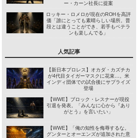
ー・カーン社長に提案
ロッキー・ロメロが現在のROHを高評
価「誰にとっても素晴らしい場所。普
段とは違うことができ、若手もベテラ
ンも楽しんでる」
人気記事
【新日本プロレス】オカダ・カズチカ
が4代目タイガーマスクに花束…。米
インディ団体での試合後にサプライズ
登場
【WWE】ブロック・レスナーが現役
引退を発表。「みんなに心から『あり
がとう』を言いたい」
【WWE】「俺の知性を侮辱するな。
グンターとオーエンズが追加された意