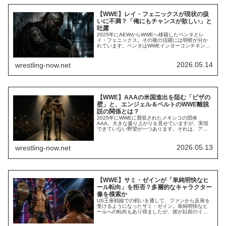
【WWE】レイ・フェニックスが現状の扱
いに不満？「俺にもチャンスが欲しい」と
吐露
2025年にAEWからWWEへ移籍したペンタとレ
イ・フェニックス。その後の活躍には明暗が分か
れています。ペンタはWWEインターコンチネンタ
ル王座を獲得するなどシングルプレイヤーとして
プッシュされ、ファンからも大きな声援を集めて
います。一方、フェニックスも観客を沸かせるも
2026.05.14
wrestling-now.net
ののシングルタイトル獲得はなく、Main Eventで
の試合もあるなど、比較的チャンスを得...
【WWE】AAAの米国進出を阻む「ビザの
壁」と、エンジェル＆ベルトのWWE離脱
説の関係とは？
2025年にWWEに買収されたメキシコの団体
AAA。大きな盛り上がりを見せていますが、実現
できていない野望が一つあります。それは、アメ
リカでのショー開催。WWEとの間でお互いの選手
が行き来することはあっても、AAA単独でアメリ
カに進出したことはありません。レスリング・オ
2026.05.13
wrestling-now.net
ブザーバーのブライアン・アルバレスによれば、
そこには「ビザ」という大きな障壁があるようで
す...
【WWE】サミ・ゼインが「単純明快なヒ
ール転向」を拒否？多層的なキャラクター
像を模索か
US王座戦線での戦いを通して、ファンから反発を
受けるようになったサミ・ゼイン。単純明快なヒ
ールへの転向もあり得ましたが、彼が以前のイン
タビューで完全なヒール転向を否定し、「今回
は、少し違うやり方を試そうとしているんだ」と