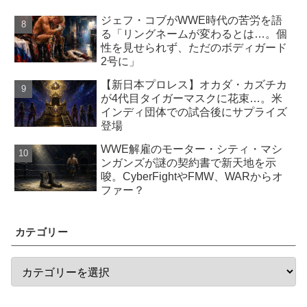
ジェフ・コブがWWE時代の苦労を語
る「リングネームが変わるとは…。個
性を見せられず、ただのボディガード
2号に」
【新日本プロレス】オカダ・カズチカ
が4代目タイガーマスクに花束…。米
インディ団体での試合後にサプライズ
登場
WWE解雇のモーター・シティ・マシ
ンガンズが謎の契約書で新天地を示
唆。CyberFightやFMW、WARからオ
ファー？
カテゴリー