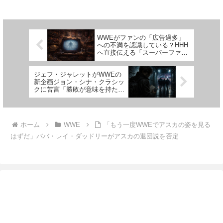
られています。Pro Wrestling
年にWWEがAAAを買収した後、
Sheetのライアン・サティンによ
彼はAAAで自身のプロレス哲学
れば、フロリダ州オーランドにあ
を表現し、ルチャ・リブレの伝統
るWWEパフォ...
とWWEのやり方の融合に日々...
WWEがファンの「広告過多」
への不満を認識している？HHH
へ直接伝える「スーパーファ
ン」も登場
ジェフ・ジャレットがWWEの
新企画ジョン・シナ・クラシッ
クに苦言「勝敗が意味を持たな
いのは問題だ」
ホーム
WWE
「もう一度WWEでアスカの姿を見る
はずだ」ババ・レイ・ダッドリーがアスカの退団説を否定