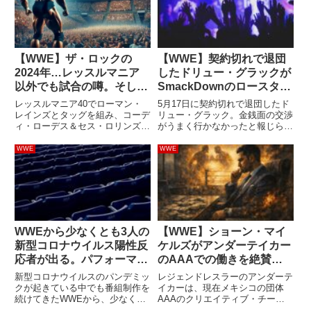
【WWE】ザ・ロックの
【WWE】契約切れで退団
2024年…レッスルマニア
したドリュー・グラックが
以外でも試合の噂。そして
SmackDownのロースター
WWE殿堂にも発言権？
一覧に復帰
レッスルマニア40でローマン・
5月17日に契約切れで退団したド
レインズとタッグを組み、コーデ
リュー・グラック。金銭面の交渉
ィ・ローデス＆セス・ロリンズと
がうまく行かなかったと報じられ
対戦することが決まったザ・ロッ
ていましたが、どうやら復帰する
ク（ドウェイン・ジョンソン）。
ようです。Wrestling Incは、彼の
WWE
WWE
このブッキングに至るまでの道の
プロフィールが「退団者一覧」か
りは紆余曲折がありました。
らSmackDownのロースターペー
WWEとしては、ロック様とレイ
ジに移さ...
ンズ...
WWEから少なくとも3人の
【WWE】ショーン・マイ
新型コロナウイルス陽性反
ケルズがアンダーテイカー
応者が出る。パフォーマン
のAAAでの働きを絶賛
ス・センターにいた人物
「団体を率い、ルチャドー
新型コロナウイルスのパンデミッ
レジェンドレスラーのアンダーテ
ルたちと飛び回ってるなん
クが起きている中でも番組制作を
イカーは、現在メキシコの団体
続けてきたWWEから、少なくと
AAAのクリエイティブ・チーム
て凄い話だ…」
も3人の陽性反応者が出たと報じ
で敏腕を振るっています。2025