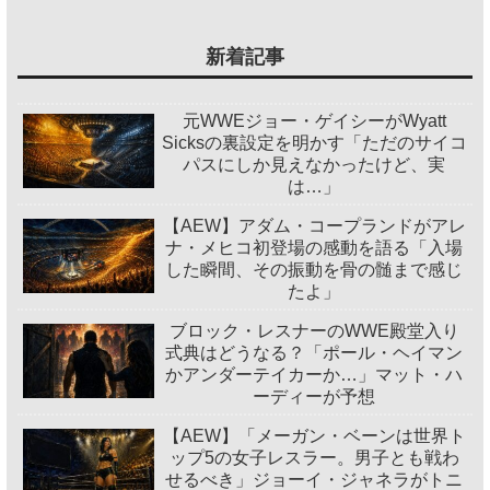
新着記事
元WWEジョー・ゲイシーがWyatt
Sicksの裏設定を明かす「ただのサイコ
パスにしか見えなかったけど、実
は…」
【AEW】アダム・コープランドがアレ
ナ・メヒコ初登場の感動を語る「入場
した瞬間、その振動を骨の髄まで感じ
たよ」
ブロック・レスナーのWWE殿堂入り
式典はどうなる？「ポール・ヘイマン
かアンダーテイカーか…」マット・ハ
ーディーが予想
【AEW】「メーガン・ベーンは世界ト
ップ5の女子レスラー。男子とも戦わ
せるべき」ジョーイ・ジャネラがトニ