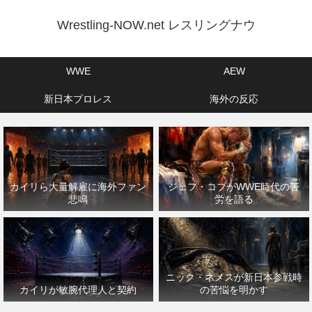
Wrestling-NOW.net レスリングナウ
WWE
AEW
新日本プロレス
海外の反応
カイリら大量解雇に海外ファン
ジェフ・コブがWWE時代の苦
悲鳴
労を語る
ニック・ネメスが新日本参戦時
カイリが敏腕代理人と契約
の苦悩を明かす