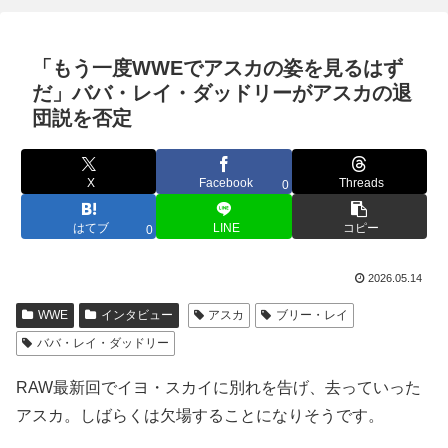
「もう一度WWEでアスカの姿を見るはず
だ」ババ・レイ・ダッドリーがアスカの退
団説を否定
X
Facebook
Threads
0
はてブ
LINE
コピー
0
2026.05.14
WWE
インタビュー
アスカ
ブリー・レイ
ババ・レイ・ダッドリー
RAW最新回でイヨ・スカイに別れを告げ、去っていった
アスカ。しばらくは欠場することになりそうです。