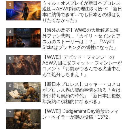
ウィル・オスプレイが新日本プロレス
退団→AEW移籍の理由を明かす「新日
本に納得できず…でも日本との縁は切
りたくなかった」
【海外の反応】WWEの大量解雇に海
外ファン悲鳴…「カイリ・セインとア
スカのストーリーは！？」「Wyatt
Sicksはブッキングの犠牲になった」
【WWE】デビッド・フィンレーの
AEW入団に父フィット・フィンレーが
コメント「お前がつるんでる犬連中な
んて処分しちまえ！」
【新日本プロレス】ロッキー・ロメロ
がプロレス界の契約事情を語る「今は
掛け持ち契約の時代」「新日本は複数
年契約に積極的になるべき」
【WWE】Judgement Day追放のフィ
ン・ベイラーが謎の投稿「1372」