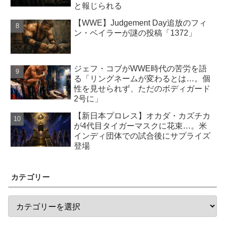
と報じられる
【WWE】Judgement Day追放のフィ
ン・ベイラーが謎の投稿「1372」
ジェフ・コブがWWE時代の苦労を語
る「リングネームが変わるとは…。個
性を見せられず、ただのボディガード
2号に」
【新日本プロレス】オカダ・カズチカ
が4代目タイガーマスクに花束…。米
インディ団体での試合後にサプライズ
登場
カテゴリー