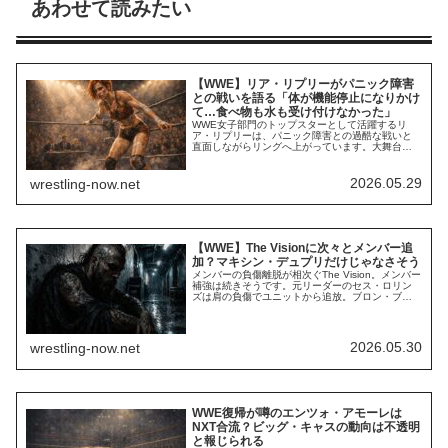
あわせて読みたい
【WWE】リア・リプリーがパニック障害
との戦いを語る「体が機能停止になりかけ
て…食べ物も水も受け付けなかった」
WWE女子部門のトップスターとして活躍するリ
ア・リプリーは、パニック障害との過酷な戦いと
直面しながらリングへ上がっています。大舞台や
地元オーストラリア遠征など、プレッシャーの大
きな出番がある時、彼女はリング上だけでなく自
身との戦いを強いられています。2025年のオース
2026.05.29
wrestling-now.net
トラリア大会Crown Jewelの時期は特に大変な状況
だったようです。ステファニー・マクマ...
【WWE】The Visionに次々とメンバー追
加？マキシン・デュプリだけじゃなさそう
メンバーの負傷離脱が相次ぐThe Vision。メンバー
補強は続きそうです。元リーダーのセス・ロリン
ズは肩の負傷でユニットから追放。ブロン・ブレ
イカーは2026年のRoyal Rumble後にヘルニアで一
時離脱し、ブロンソン・リードは長期欠場中で、
さらにローガン・ポールも上腕三頭筋を負傷して
長期離脱を余儀なくされました。ポールとオース
2026.05.30
wrestling-now.net
ティン・セオリーが保持し...
WWE復帰が噂のエンツォ・アモーレは
NXT合流？ビッグ・キャスの動向は不透明
と報じられる