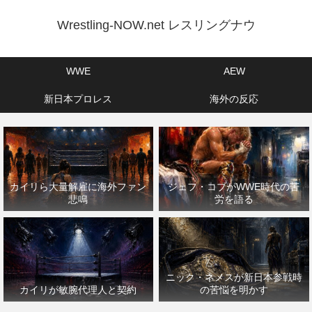
Wrestling-NOW.net レスリングナウ
WWE
AEW
新日本プロレス
海外の反応
カイリら大量解雇に海外ファン
ジェフ・コブがWWE時代の苦
悲鳴
労を語る
ニック・ネメスが新日本参戦時
カイリが敏腕代理人と契約
の苦悩を明かす