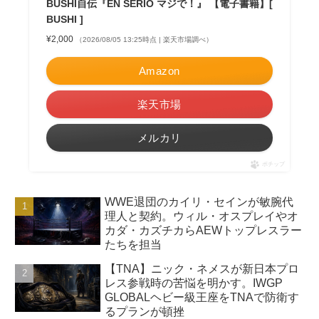
BUSHI自伝『EN SERIO マジで！』 【電子書籍】[
BUSHI ]
¥2,000
（2026/08/05 13:25時点 | 楽天市場調べ）
Amazon
楽天市場
メルカリ
ポチップ
WWE退団のカイリ・セインが敏腕代
理人と契約。ウィル・オスプレイやオ
カダ・カズチカらAEWトップレスラー
たちを担当
【TNA】ニック・ネメスが新日本プロ
レス参戦時の苦悩を明かす。IWGP
GLOBALヘビー級王座をTNAで防衛す
るプランが頓挫