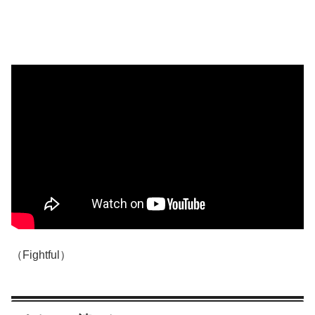
（Fightful）