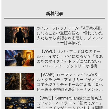
新着記事
カイル・フレッチャーが「AEWの顔」
になることの重圧を語る「憧れていた
人たちから承認される感じ。プレッシ
ャーは本物だ」
【WWE】オバ・フェミは次のポー
ル・ヘイマン・ガイになるか？「まあ
まあのマイクじゃトップになれない」
ババ・レイ・ダッドリーが指摘
【WWE】ローマン・レインズVSエ
ル・グランデ・アメリカーノがメキシ
コで実現？ルチャドールによる世界ヘ
ビー級王座挑戦者決定トーナメント開
催
【WWE】SummerSlam敗北に落ち込
むフィン・ベイラーへ「初めてか？」
サミ・ゼインがミームでいじり＆同情