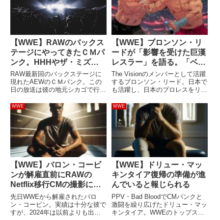
【WWE】RAWのバックス
【WWE】ブロンソン・リ
テージにやってきたＣＭパ
ードが「影響を受けた巨漢
ンク。HHHやザ・ミズら
レスラー」を語る。「ベイ
とのやり取りがあり、一部
ダー、ビガロ、ハンセン、
RAW最新回のバックステージに
The Visionのメンバーとして活躍
レスラーは不信感を抱いた
ゴディを研究してきた」
現れたAEWのＣＭパンク。この
するブロンソン・リード。日本で
日の放送は彼の地元シカゴで行わ
も活躍し、日本のプロレスをリス
と報じられる
れました。おそらく、彼が会場を
ペクトする彼は、偉人たちから多
訪れたのはそれが理由なのでしょ
くを学んでいます。スーパーヘビ
WWE
WWE
うが、詳細は不明です。退場を促
ー級の体格を活かしたスタイルが
されてその場を去ったとされてい
魅力のリードは、セス・ロリンズ
ますが、実際に彼は何をしてい
やブロン・ブレイカー...
た...
【WWE】バロン・コービ
【WWE】ドリュー・マッ
ンが解雇直前にRAWの
キンタイア復帰の準備が進
Netflix移行CMの撮影に参
んでいると報じられる
加していたことが明らか
先日WWEから解雇されたバロ
PPV・Bad BloodでCMパンクと
に。ファンからの支援にも
ン・コービン。実績は十分な彼で
激闘を繰り広げたドリュー・マッ
すが、2024年は以前よりも出番
キンタイア。WWEのトップスタ
感謝