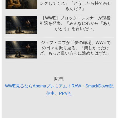
ングしてくれ」「どうしたら持て余せ
るんだ？」
【WWE】ブロック・レスナーが現役
引退を発表。「みんなに心から『あり
がとう』を言いたい」
ジェフ・コブが「夢の職場」WWEで
の日々を振り返る。「楽しかったけ
ど、もっと良い方向に進めたはずだ」
[広告]
WWE見るならAbemaプレミアム！RAW・SmackDown配
信中、PPVも