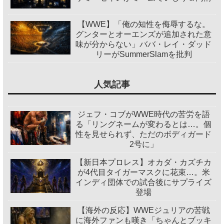
【WWE】「俺の知性を侮辱するな。
グンターとオーエンズが追加された意
味が分からない」ババ・レイ・ダッド
リーがSummerSlamを批判
人気記事
ジェフ・コブがWWE時代の苦労を語
る「リングネームが変わるとは…。個
性を見せられず、ただのボディガード
2号に」
【新日本プロレス】オカダ・カズチカ
が4代目タイガーマスクに花束…。米
インディ団体での試合後にサプライズ
登場
【海外の反応】WWEジュリアの苦戦
に海外ファンも嘆き「ちゃんとブッキ