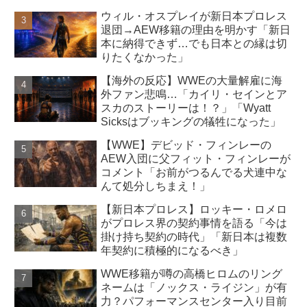
ウィル・オスプレイが新日本プロレス
退団→AEW移籍の理由を明かす「新日
本に納得できず…でも日本との縁は切
りたくなかった」
【海外の反応】WWEの大量解雇に海
外ファン悲鳴…「カイリ・セインとア
スカのストーリーは！？」「Wyatt
Sicksはブッキングの犠牲になった」
【WWE】デビッド・フィンレーの
AEW入団に父フィット・フィンレーが
コメント「お前がつるんでる犬連中な
んて処分しちまえ！」
【新日本プロレス】ロッキー・ロメロ
がプロレス界の契約事情を語る「今は
掛け持ち契約の時代」「新日本は複数
年契約に積極的になるべき」
WWE移籍が噂の高橋ヒロムのリング
ネームは「ノックス・ライジン」が有
力？パフォーマンスセンター入り目前