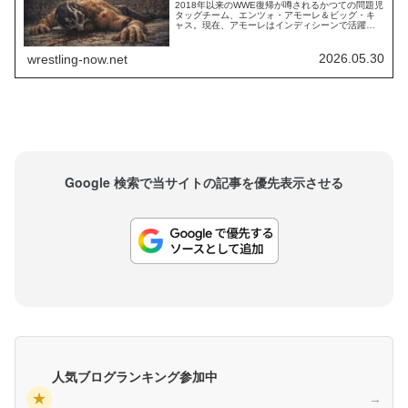
2018年以来のWWE復帰が噂されるかつての問題児
タッグチーム、エンツォ・アモーレ＆ビッグ・キ
ャス。現在、アモーレはインディシーンで活躍
し、キャスは「ビッグ・ビル」のリングネームで
AEWに所属しています。このステータスがWWE復
帰に向けた動向に影響を与えるかもしれません。
2026.05.30
wrestling-now.net
レスリング・オブザーバーのデイブ・メルツァー
によれば、アモーレはWWE復帰後にNXTへ合...
Google 検索で当サイトの記事を優先表示させる
人気ブログランキング参加中
★
→