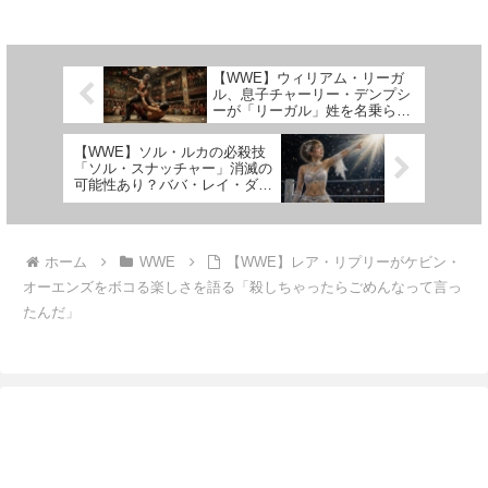
を減らしてしまい、WWEは彼の
ーの1人である彼は、パンク戦で
解雇を決断しました。ファンから
頭部に16針を縫う怪我を負った
の「あなたを解雇したWWEは失
ほか、家族の事情で欠場中。いつ
敗を犯した」とのコメントに「同
復帰するのかに注目が集まってい
じ気持ちだ」と返信したよう
ます。PWInsid...
【WWE】ウィリアム・リーガ
に、...
ル、息子チャーリー・デンプシ
ーが「リーガル」姓を名乗らな
い理由を明かす「誇らしいが、
かわいそうな息子だ…」
【WWE】ソル・ルカの必殺技
「ソル・スナッチャー」消滅の
可能性あり？ババ・レイ・ダッ
ドリーが懸念
ホーム
WWE
【WWE】レア・リプリーがケビン・
オーエンズをボコる楽しさを語る「殺しちゃったらごめんなって言っ
たんだ」