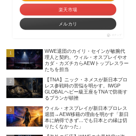
楽天市場
メルカリ
ポチップ
WWE退団のカイリ・セインが敏腕代
理人と契約。ウィル・オスプレイやオ
カダ・カズチカらAEWトップレスラー
たちを担当
【TNA】ニック・ネメスが新日本プロ
レス参戦時の苦悩を明かす。IWGP
GLOBALヘビー級王座をTNAで防衛す
るプランが頓挫
ウィル・オスプレイが新日本プロレス
退団→AEW移籍の理由を明かす「新日
本に納得できず…でも日本との縁は切
りたくなかった」