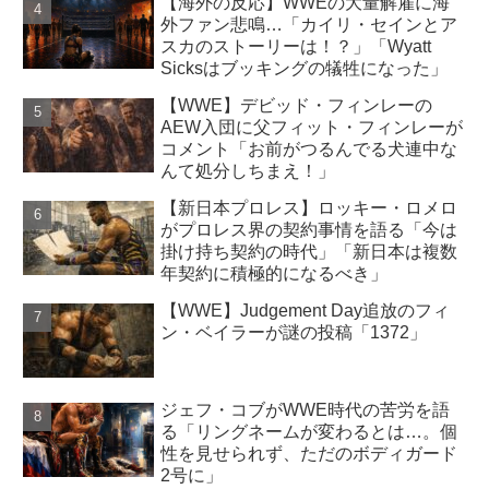
【海外の反応】WWEの大量解雇に海
外ファン悲鳴…「カイリ・セインとア
スカのストーリーは！？」「Wyatt
Sicksはブッキングの犠牲になった」
【WWE】デビッド・フィンレーの
AEW入団に父フィット・フィンレーが
コメント「お前がつるんでる犬連中な
んて処分しちまえ！」
【新日本プロレス】ロッキー・ロメロ
がプロレス界の契約事情を語る「今は
掛け持ち契約の時代」「新日本は複数
年契約に積極的になるべき」
【WWE】Judgement Day追放のフィ
ン・ベイラーが謎の投稿「1372」
ジェフ・コブがWWE時代の苦労を語
る「リングネームが変わるとは…。個
性を見せられず、ただのボディガード
2号に」