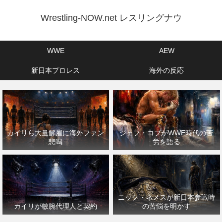
Wrestling-NOW.net レスリングナウ
WWE
AEW
新日本プロレス
海外の反応
カイリら大量解雇に海外ファン
ジェフ・コブがWWE時代の苦
悲鳴
労を語る
ニック・ネメスが新日本参戦時
カイリが敏腕代理人と契約
の苦悩を明かす