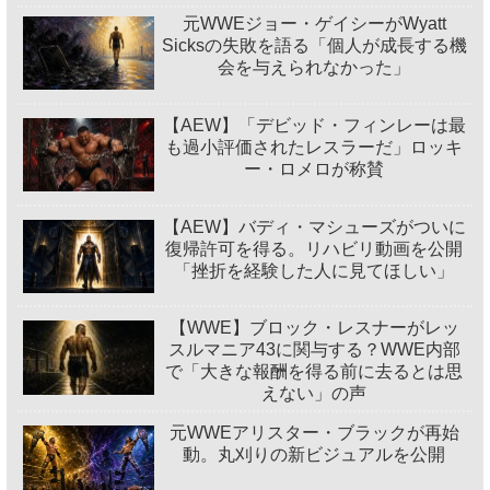
元WWEジョー・ゲイシーがWyatt
Sicksの失敗を語る「個人が成長する機
会を与えられなかった」
【AEW】「デビッド・フィンレーは最
も過小評価されたレスラーだ」ロッキ
ー・ロメロが称賛
【AEW】バディ・マシューズがついに
復帰許可を得る。リハビリ動画を公開
「挫折を経験した人に見てほしい」
【WWE】ブロック・レスナーがレッ
スルマニア43に関与する？WWE内部
で「大きな報酬を得る前に去るとは思
えない」の声
元WWEアリスター・ブラックが再始
動。丸刈りの新ビジュアルを公開