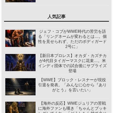
人気記事
ジェフ・コブがWWE時代の苦労を語
る「リングネームが変わるとは…。個
性を見せられず、ただのボディガード
2号に」
【新日本プロレス】オカダ・カズチカ
が4代目タイガーマスクに花束…。米
インディ団体での試合後にサプライズ
登場
【WWE】ブロック・レスナーが現役
引退を発表。「みんなに心から『あり
がとう』を言いたい」
【海外の反応】WWEジュリアの苦戦
に海外ファンも嘆き「ちゃんとブッキ