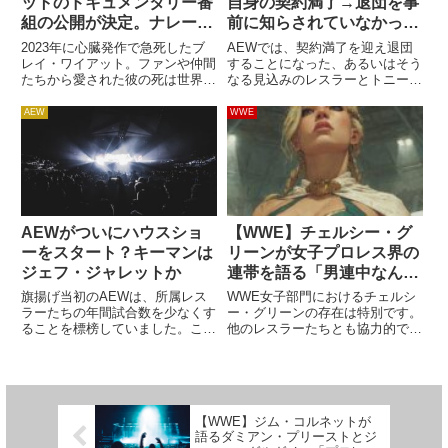
ットのドキュメンタリー番
自身の契約満了→退団を事
組の公開が決定。ナレータ
前に知らされていなかった
ーはアンダーテイカー
と報じられる。コミュニケ
2023年に心臓発作で急死したブ
AEWでは、契約満了を迎え退団
ーション不足は相変わらず
レイ・ワイアット。ファンや仲間
することになった、あるいはそう
たちから愛された彼の死は世界中
なる見込みのレスラーとトニー・
のプロレス界に衝撃と悲しみをも
カーン社長のコミュニケーショ不
たらしました。そのキャリアには
足が報じられることがあります。
AEW
WWE
浮き沈みもありましたが、彼の人
最近、AEW初期メンバーのレ
気は正真正銘で、誰とも違うクリ
バ・ベイツが契約満了と同時に退
エイティビティを発揮してファ...
団することが発表されました。彼
女...
AEWがついにハウスショ
【WWE】チェルシー・グ
ーをスタート？キーマンは
リーンが女子プロレス界の
ジェフ・ジャレットか
連帯を語る「男連中なんて
知るか！誰かを踏み台にす
旗揚げ当初のAEWは、所属レス
WWE女子部門におけるチェルシ
るのではなく、互いに引き
ラーたちの年間試合数を少なくす
ー・グリーンの存在は特別です。
ることを標榜していました。これ
他のレスラーたちとも協力的で、
上げ合うべき」
は、開催するハウスショーの数を
若手に積極的にアドバイスする姿
減らすなどの施策によってレスラ
勢は高く評価されています。彼女
ーのコンディションを良い状態に
は、WWEのみならずプロレス界
保つ、という狙いがあっての考え
全体の女子レスラーの地位向上を
でした。しかし、2020年に新...
目標に、様々な場で意見を述べ
【WWE】ジム・コルネットが
て...
語るダミアン・プリーストとジ