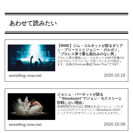
あわせて読みたい
【WWE】ジム・コルネットが語るダミア
ン・プリーストとジョニー・ガルガノ。
「プロレス界で最も面白みのない男」
プロレス界の重鎮ジム・コルネットがNXT所属の2
人のプロレスラーについて語っていたので紹介し
ます。自身のPodcast番組"Drive-Thru"で"NXT
Takeover 31"について語ったコルネットは、自分
がいかにダミアン・プリースト(元ROHパニッシュ
メント・マルティネス)のことを愛しているかを熱
2020.10.10
wrestling-now.net
弁しました。WWEのトップになり得る外見とスキ
ルを持...
ジョシュ・バーネットが語る
「"Bloodsport"でジョン・モクスリーと
対戦しない理由」
現地時間10月11日に開催されるジョシュ・バーネ
ットのプロデュースイベント"Bloodsport 2020"。
ノックアウトかサブミッションのどちらかでしか
試合の決着がつかないシュートスタイルが特徴の
このイベントでは、バーネットとAEW世界王座チ
ャンピオンのジョン・モクスリーの激突が期待さ
2020.10.09
wrestling-now.net
れていました。その理由は？2019年9月に開催さ
れた"Bloodspor...