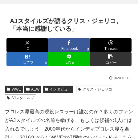
AJスタイルズが語るクリス・ジェリコ。
「本当に感謝している」
X
Facebook
Threads
0
はてブ
LINE
コピー
0
2020.10.11
WWE
AEW
インタビュー
クリス・ジェリコ
AJスタイルズ
プロレス界最高の現役レスラーは誰なのか？多くのファン
がAJスタイルズの名前を挙げる、もしくは候補の1人には
入れるでしょう。2000年代からインディプロレス界を牽
引し、2016年からはWWEで活躍中のレジェンドが、もう