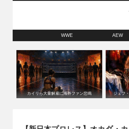
WWE
AEW
カイリら大量解雇に海外ファン悲鳴
ジェフ