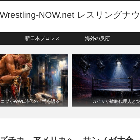
Wrestling-NOW.net レスリングナ
新日本プロレス
海外の反応
・コブがWWE時代の苦労を語る
カイリが敏腕代理人と