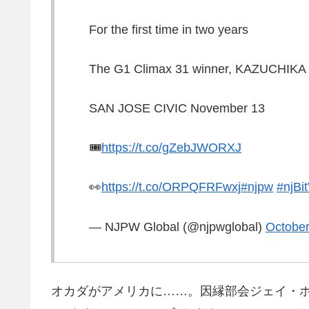
For the first time in two years
The G1 Climax 31 winner, KAZUCHIKA OK
SAN JOSE CIVIC November 13
🎟️
https://t.co/gZebJWORXJ
👀
https://t.co/ORPQFRFwxj
#njpw
#njBi
— NJPW Global (@njpwglobal)
October
オカダがアメリカに……。因縁部会ジェイ・