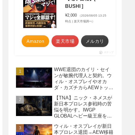
BUSHI ]
¥2,000
（2026/08/05 13:25
時点 | 楽天市場調べ）
Amazon
楽天市場
メルカリ
ポチップ
WWE退団のカイリ・セイ
ンが敏腕代理人と契約。ウ
ィル・オスプレイやオカ
ダ・カズチカらAEWトップ
レスラーたちを担当
【TNA】ニック・ネメスが
新日本プロレス参戦時の苦
悩を明かす。IWGP
GLOBALヘビー級王座を
TNAで防衛するプランが頓
ウィル・オスプレイが新日
挫
本プロレス退団→AEW移籍