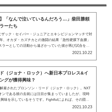
】「なんで泣いているんだろう…」柴田勝頼
ラーたち
1最終日にザック・セイバー・ジュニアとエキシビジョンマッチで対
17年、オカダ・カズチカとの激闘の結果「急性硬膜下血腫」
スラーとしての活動から遠ざかっていた彼が再び試合をし
レス界でも大きなニュースとして取り上げられました。同
2021.10.22
上がっています。ジョシュ・バーネッ...
ド（ジョナ・ロック）へ新日本プロレス&イ
ングが獲得興味？
から解雇されたブロンソン・リード（ジョナ・ロック）。NXT
オンである彼の去就には注目が集まっていましたが、現時
興味を示しているそうです。Fightfulによれば、その団体
ンパクト・レスリング。新日本の関心は特に大きいとのこ
2021.10.23
のバディ・マーフィー改めバディ・...