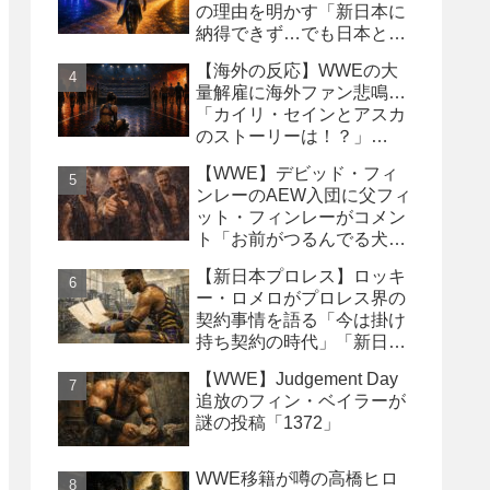
の理由を明かす「新日本に
納得できず…でも日本との
縁は切りたくなかった」
【海外の反応】WWEの大
量解雇に海外ファン悲鳴…
「カイリ・セインとアスカ
のストーリーは！？」
「Wyatt Sicksはブッキング
【WWE】デビッド・フィ
の犠牲になった」
ンレーのAEW入団に父フィ
ット・フィンレーがコメン
ト「お前がつるんでる犬連
中なんて処分しちまえ！」
【新日本プロレス】ロッキ
ー・ロメロがプロレス界の
契約事情を語る「今は掛け
持ち契約の時代」「新日本
は複数年契約に積極的にな
【WWE】Judgement Day
るべき」
追放のフィン・ベイラーが
謎の投稿「1372」
WWE移籍が噂の高橋ヒロ