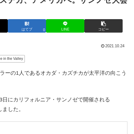
ズチカ、アメリカへ。サンノゼ大会
はてブ
LINE
コピー
0
2021.10.24
le in the Valley
のレスラーの1人であるオカダ・カズチカが太平洋の向こう
13日にカリフォルニア・サンノゼで開催される
発表しました。