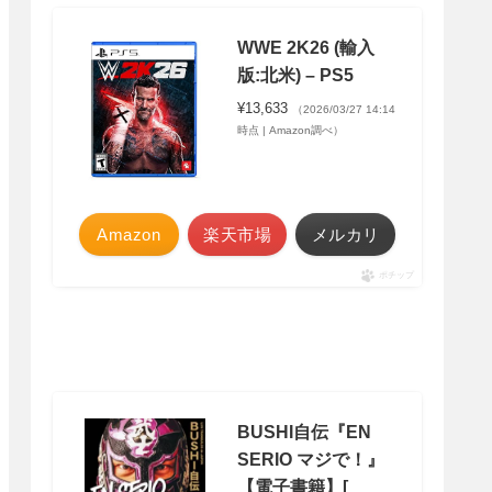
WWE 2K26 (輸入
版:北米) – PS5
¥13,633
（2026/03/27 14:14
時点 | Amazon調べ）
Amazon
楽天市場
メルカリ
ポチップ
BUSHI自伝『EN
SERIO マジで！』
【電子書籍】[