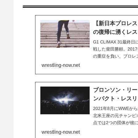
【新日本プロレス
の復帰に湧くレス
G1 CLIMAX 3
戦した柴田勝頼。20
の重症を負い、プロレ
たことは、世界のプロ
wrestling-now.net
業者からも歓迎する声が
ブロンソン・リー
ンパクト・レスリ
2021年8月にWWE
北米王座の元チャンピ
点では2つの団体が彼に
は新日本プロレスとイ
wrestling-now.net
と。新日本は、元WWE