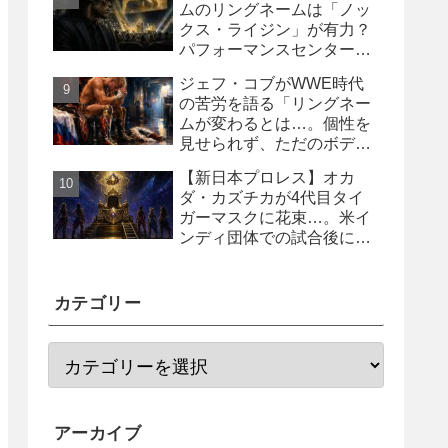
ムのリングネームは「ノッ
クス・ライジン」が有力？
パフォーマンスセンター入
り目前と報じられる
ジェフ・コブがWWE時代
の苦労を語る「リングネー
ムが変わるとは…。個性を
見せられず、ただのボディ
ガード2号に」
【新日本プロレス】オカ
ダ・カズチカが4代目タイ
ガーマスクに花束…。米イ
ンディ団体での試合後にサ
プライズ登場
カテゴリー
アーカイブ