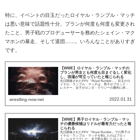
特に、イベントの目玉だったロイヤル・ランブル・マッチ
は悪い意味で話題性十分。プランが何度も何度も変更され
たこと、男子戦のプロデューサーを務めたシェイン・マク
マホンの暴走、そして退団……。いろんなことがありすぎ
です。
【WWE】ロイヤル・ランブル・マッチの
プランが男女とも何度も目まぐるしく変化
し、現場が苛立っていたと報じられる
先日開催されたPPV「Royal Rumble」。目玉のロ
イヤル・ランブル・マッチは、男子がブロック・
レスナー、女子がロンダ・ラウジーの勝利に終わ
りました。PWInsiderによれば、両試合のプランは
何度も繰り返し変更されていたそうです。ある関
係者の話では、男子の変更回数は20を数えたとの
2022.01.31
wrestling-now.net
こと。スポットや入場順、イリミネーションな
ど、変更内容は多岐に渡ったよ...
【WWE】男子ロイヤル・ランブル・マッ
チの優勝候補はリドルが最有力だったと報
じられる
先日開催されたPPV「Royal Rumble」での男子ロ
イヤル・ランブル・マッチを制したのはブロッ
ク・レスナーでした。女子戦を制したロンダ・ラ