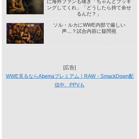
に海外ファンも嘆き「ちゃんとブッキ
ングしてくれ」「どうしたら持て余せ
るんだ？」
ソル・ルカにWWE内部で厳しい
声…？試合内容に疑問視
[広告]
WWE見るならAbemaプレミアム！RAW・SmackDown配
信中、PPVも