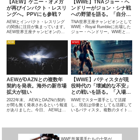
【AEW】ケニー・オメガ
【WWE】TNAジョー・ヘ
が再びインパクト・レスリ
ンドリーがジョン・シナ戦
ングへ。PPVにも参戦？
への野望を語る。「自分で
話題を集めて、試合を実現
AEWとインパクト・レスリング
TNA世界王座チャンピオンとして
させるよ」
の関係に注目が集まっています。
WWE・Royal Rumbleに出場した
AEW世界王座チャンピオンのケ
ジョー・ヘンドリー。WWEと
ニー・オメガやAEW社長のトニ
TNAはパートナーシップを締結し
ー・カーンが今週の「Impact!」
ており、今後もヘンドリーはTNA
AEW
WWE
に出演したり、レスリング・オブ
所属レスラーという立場でWWE
ザーバーのデイブ・メルツァーが
のショーに参加し続けることにな
「何だって起こり得る」と...
るでしょう。現...
AEWがDAZNとの複数年
【WWE】バティスタが現
契約を発表。海外の新市場
役時代の「壊滅的な不安」
拡大が狙い
との戦いを語る。「入場し
て叫ぶとリラックスでき
2022年末、 AEWとDAZNの契約
WWEでスター選手として活躍
た」
が間も無く発表されるという報道
し、現在は俳優としても活躍して
がありました。今日、 AEWは
いるバティスタ。複数のタイトル
DAZNとの複数年契約を発表。ヨ
を獲得し、WWE殿堂入りも果た
ーロッパとアジアの市場開拓が目
した彼は、今やハリウッド映画に
的で、北欧諸国や東ヨーロッパ、
欠かせない存在です。出演作は数
中央アジアの国々で AEWの番組
しれず。宮崎駿監督作『君たちは
が配信されることに...
どう生きるか』の英語吹き替えに
WWE所属選手たちの士気が
も...