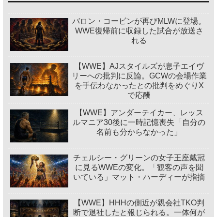
バロン・コービンが再びMLWに登場。
WWE復帰前に収録した試合が放送さ
れる
【WWE】AJスタイルズが息子エイヴ
リーへの批判に反論。GCWの会場作業
を手伝わなかったとの批判をめぐりX
で応酬
【WWE】アンダーテイカー、レッス
ルマニア30後に一時記憶喪失「自分の
名前も分からなかった」
チェルシー・グリーンの女子王座戴冠
に見るWWEの変化。「観客の声を聞
いている」マット・ハーディーが指摘
【WWE】HHHの側近が親会社TKO判
断で退社したと報じられる。一体何が