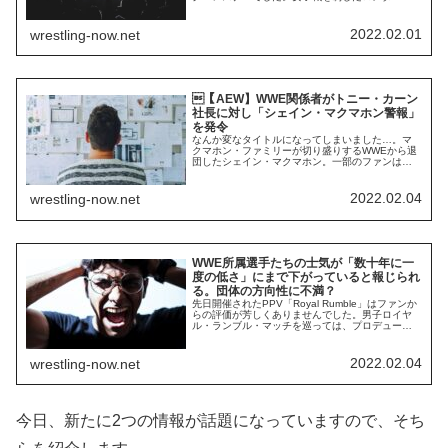
ウジーと共に、MMAでの実績も十分なファイター
が勝利した形です。この試合のプランはビンス・
マクマホンによって何度も変更され、現場が苛立
2022.02.01
wrestling-now.net
っていたと報じられています。「優勝者は誰にな
るのか」という点も変更対象の1つでした...
【AEW】WWE関係者がトニー・カーン
社長に対し「シェイン・マクマホン警報」
を発令
なんか変なタイトルになってしまいました…。マ
クマホン・ファミリーが切り盛りするWWEから退
団したシェイン・マクマホン。一部のファンは
「彼はAEWに行くのではないか」と噂していま
す。シェインはWWEのPPV「Royal Rumble」で
の男子ロイヤル・ランブル・マッチのプロデュー
2022.02.04
wrestling-now.net
サーを担当。ストーリーの流れに無知だったり、
ビンスの意見に賛成するスタッフたちへ反...
WWE所属選手たちの士気が「数十年に一
度の低さ」にまで下がっていると報じられ
る。団体の方向性に不満？
先日開催されたPPV「Royal Rumble」はファンか
らの評価が芳しくありませんでした。男子ロイヤ
ル・ランブル・マッチを巡っては、プロデューサ
ーを務めたシェイン・マクマホンが悪い意味で暴
走していたと報じられています。Fightfulによれ
ば、現在のロースターの士気は非常に低く、「数
2022.02.04
wrestling-now.net
十年に一度」というレベルの状態になっていると
のこと。団体の方向性に落胆、失...
今日、新たに2つの情報が話題になっていますので、そち