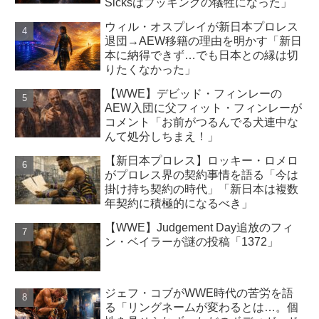
Sicksはブッキングの犠牲になった」
ウィル・オスプレイが新日本プロレス
退団→AEW移籍の理由を明かす「新日
本に納得できず…でも日本との縁は切
りたくなかった」
【WWE】デビッド・フィンレーの
AEW入団に父フィット・フィンレーが
コメント「お前がつるんでる犬連中な
んて処分しちまえ！」
【新日本プロレス】ロッキー・ロメロ
がプロレス界の契約事情を語る「今は
掛け持ち契約の時代」「新日本は複数
年契約に積極的になるべき」
【WWE】Judgement Day追放のフィ
ン・ベイラーが謎の投稿「1372」
ジェフ・コブがWWE時代の苦労を語
る「リングネームが変わるとは…。個