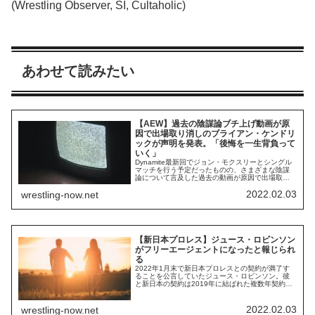
(Wrestling Observer, SI, Cultaholic)
あわせて読みたい
【AEW】過去の陰謀論ブチ上げ動画が原
因で出場取り消しのブライアン・ケンドリ
ックが声明を発表。「後悔を一生背負って
いく」
Dynamite最新回でジョン・モクスリーとシングル
マッチを行う予定だったものの、さまざまな陰謀
論について言及した過去の動画が原因で出場取り
消しとなったブライアン・ケンドリック。イルミ
2022.02.03
wrestling-now.net
ナティ、ロックフェラー、ロスチャイルド、ユダ
ヤ陰謀論、911陰謀論、ホロコースト陰謀論など、
あまりにも古典的かつ酷い陰謀論をブチ上げてい
たケンドリック。2020年10月以来とな...
【新日本プロレス】ジュース・ロビンソン
がフリーエージェントになったと報じられ
る
2022年1月末で新日本プロレスとの契約が満了す
ることを公言していたジュース・ロビンソン。彼
と新日本の契約は2019年に結ばれた複数年契約で
した。新型コロナウイルスのパンデミックが起き
てからは日本での試合数が減っていたジュース。
以前、彼はこんな発言をしていました。2月にフリ
2022.02.03
wrestling-now.net
ーエージェントになるんだ。今のプロレス界はど