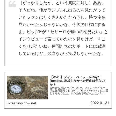
（がっかりしたか、という質問に対し）ああ、
そうだね。俺がランブルに出るのを見たがって
いたファンはたくさんいただろうし、勝つ俺を
見たかったんじゃないかな。今後の目標にする
よ。ビッグEが「セザーロが勝つのを見たい」と
インタビューで言っていたのを見たけど、すご
くありがたいね。仲間たちのサポートには感謝
しているけど、残念ながら実現しなかったな。
【WWE】フィン・ベイラーがRoyal
Rumbleに出場しなかった理由は何なの
か？
WWEの人気スーパースター、フィン・ベイラー。
彼は先日開催されたPPV「Royal Rumble」に出場
しませんでした。その理由は何だったのか？
Wrestle Votesによれば、原因はケガではなかった
とのこと。つい最近までテレビ番組に出演してい
た彼ですが、今はアメリカ国外に滞在しているそ
2022.01.31
wrestling-now.net
うです。物理的に無理だったんですね。今後の詳
細なスケジュールは不明です...