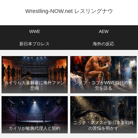
Wrestling-NOW.net レスリングナウ
WWE
AEW
新日本プロレス
海外の反応
カイリら大量解雇に海外ファン
ジェフ・コブがWWE時代の苦
悲鳴
労を語る
ニック・ネメスが新日本参戦時
カイリが敏腕代理人と契約
の苦悩を明かす