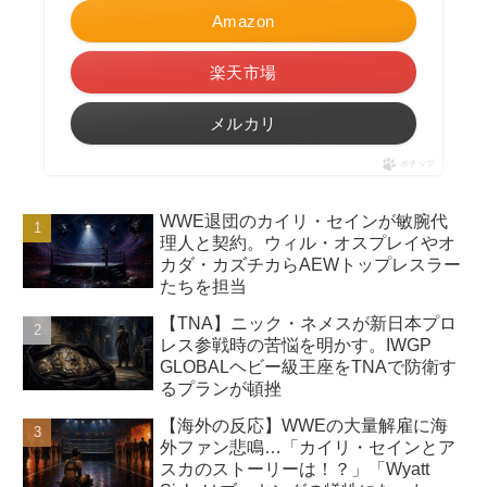
Amazon
楽天市場
メルカリ
ポチップ
WWE退団のカイリ・セインが敏腕代
理人と契約。ウィル・オスプレイやオ
カダ・カズチカらAEWトップレスラー
たちを担当
【TNA】ニック・ネメスが新日本プロ
レス参戦時の苦悩を明かす。IWGP
GLOBALヘビー級王座をTNAで防衛す
るプランが頓挫
【海外の反応】WWEの大量解雇に海
外ファン悲鳴…「カイリ・セインとア
スカのストーリーは！？」「Wyatt