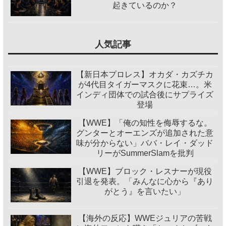
起きているのか？
人気記事
【新日本プロレス】オカダ・カズチカ
が4代目タイガーマスクに花束…。米
インディ団体での試合後にサプライズ
登場
【WWE】「俺の知性を侮辱するな。
グンターとオーエンズが追加された意
味が分からない」ババ・レイ・ダッド
リーがSummerSlamを批判
【WWE】ブロック・レスナーが現役
引退を発表。「みんなに心から『あり
がとう』を言いたい」
【海外の反応】WWEジュリアの苦戦