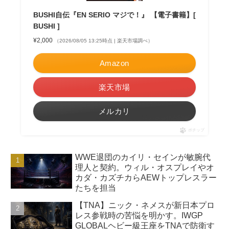
BUSHI自伝『EN SERIO マジで！』 【電子書籍】[
BUSHI ]
¥2,000
（2026/08/05 13:25時点 | 楽天市場調べ）
Amazon
楽天市場
メルカリ
ポチップ
WWE退団のカイリ・セインが敏腕代
理人と契約。ウィル・オスプレイやオ
カダ・カズチカらAEWトップレスラー
たちを担当
【TNA】ニック・ネメスが新日本プロ
レス参戦時の苦悩を明かす。IWGP
GLOBALヘビー級王座をTNAで防衛す