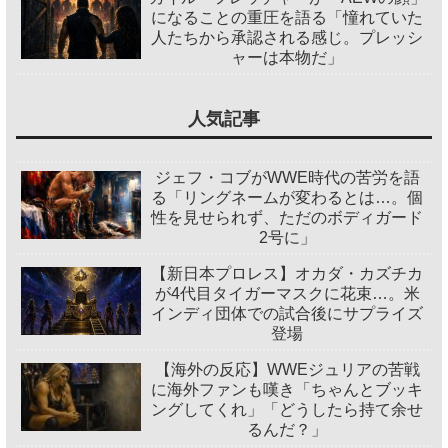
になることの重圧を語る「憧れていた
人たちから承認される感じ。プレッシ
ャーは本物だ」
人気記事
ジェフ・コブがWWE時代の苦労を語
る「リングネームが変わるとは…。個
性を見せられず、ただのボディガード
2号に」
【新日本プロレス】オカダ・カズチカ
が4代目タイガーマスクに花束…。米
インディ団体での試合後にサプライズ
登場
【海外の反応】WWEジュリアの苦戦
に海外ファンも嘆き「ちゃんとブッキ
ングしてくれ」「どうしたら持て余せ
るんだ？」