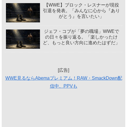
【WWE】ブロック・レスナーが現役
引退を発表。「みんなに心から『あり
がとう』を言いたい」
ジェフ・コブが「夢の職場」WWEで
の日々を振り返る。「楽しかったけ
ど、もっと良い方向に進めたはずだ」
[広告]
WWE見るならAbemaプレミアム！RAW・SmackDown配
信中、PPVも