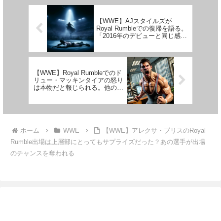
リスコの12人...
うになること...
【WWE】AJスタイルズが
Royal Rumbleでの復帰を語る。
「2016年のデビューと同じ感
覚。これ以上のものがある
か？」
【WWE】Royal Rumbleでのド
リュー・マッキンタイアの怒り
は本物だと報じられる。他の選
手たちも苛立ち…何があったの
か
ホーム
WWE
【WWE】アレクサ・ブリスのRoyal
Rumble出場は上層部にとってもサプライズだった？あの選手が出場
のチャンスを奪われる