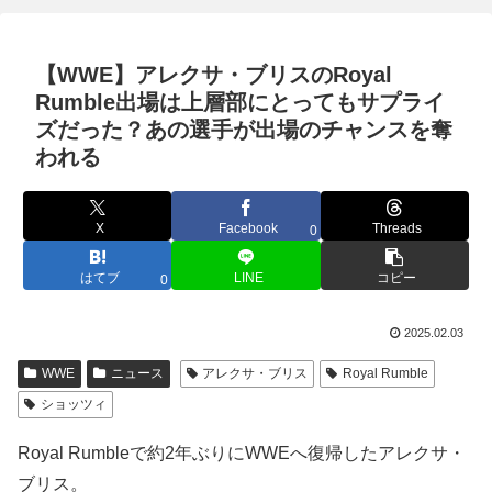
【WWE】アレクサ・ブリスのRoyal
Rumble出場は上層部にとってもサプライ
ズだった？あの選手が出場のチャンスを奪
われる
X
Facebook
Threads
0
はてブ
LINE
コピー
0
2025.02.03
WWE
ニュース
アレクサ・ブリス
Royal Rumble
ショッツィ
Royal Rumbleで約2年ぶりにWWEへ復帰したアレクサ・
ブリス。