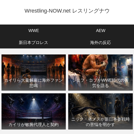
Wrestling-NOW.net レスリングナウ
WWE
AEW
新日本プロレス
海外の反応
カイリら大量解雇に海外ファン
ジェフ・コブがWWE時代の苦
悲鳴
労を語る
ニック・ネメスが新日本参戦時
カイリが敏腕代理人と契約
の苦悩を明かす