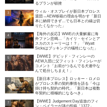
るプランが頓挫
ウィル・オスプレイが新日本プロレス
退団→AEW移籍の理由を明かす「新日
本に納得できず…でも日本との縁は切
りたくなかった」
【海外の反応】WWEの大量解雇に海
外ファン悲鳴…「カイリ・セインとア
スカのストーリーは！？」「Wyatt
Sicksはブッキングの犠牲になった」
【WWE】デビッド・フィンレーの
AEW入団に父フィット・フィンレーが
コメント「お前がつるんでる犬連中な
んて処分しちまえ！」
【新日本プロレス】ロッキー・ロメロ
がプロレス界の契約事情を語る「今は
掛け持ち契約の時代」「新日本は複数
年契約に積極的になるべき」
【WWE】Judgement Day追放のフィ
ン・ベイラーが謎の投稿「1372」