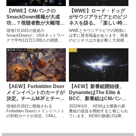
【WWE】CMパンクの
【WWE】ロード・ドッグ
SmackDown移籍が大成
がサウジアラビアとのビジ
功…？視聴者数が大幅増も
ネスを語る。「楽しい時間
若年層の視聴率は低下
を過ごすためにクリエイテ
現地7月10日の放送の
WWEとサウジアラビアの関係に
ィブを曲げる」
SmackDownが、USAネットワー
は常に賛否両論があります。両者
クで平均121万2,000人の視聴者
のビジネスは大金が動く大規模な
を集めました。前週から13.9%増
もので、WWEが受け取る恩恵は
となり、5月22日以来の最多視聴
無視できないものです。しかし、
新日本プロレス
AEW
者数を記録しています。一方、ア
サウジアラビアという国が抱える
メリカのテレビ業界で特に重要視
問題がWWEのクリエイティブに
される18〜49歳...
直接的な影響を与えることが問
題...
【AEW】Forbidden Door
【AEW】新番組開始後、
メインイベントのカードが
DynamiteはThe Elite &
決定。チームMJFとチーム
BCC、新番組はCMパンク
ブリスコがスチールケージ
＆FTRが仕切ると報じられ
現地6月28日に開催される
2023年6月、 AEWは土曜夜の新
マッチに挑む
る
Forbidden Doorのメインイベント
番組の放送を開始すると報じられ
の対戦カードが決定。CMLL、
ています。AEWの旗揚げ以降、
STARDOMからの参加者はいない
メイン番組として多くのストーリ
ものの、注目カードなのは間違い
ーが展開されてきたDynamiteで
ありません。メインイベントは、
すが、今後は新番組もDynamite
チームMJFとチーム・マーク・ブ
に匹敵するスターパワーを持つよ