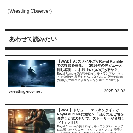
（Wrestling Observer）
あわせて読みたい
【WWE】AJスタイルズがRoyal Rumble
での復帰を語る。「2016年のデビューと
同じ感覚。これ以上のものがあるか？」
Royal Rumbleでの男子ロイヤル・ランブル・マッ
チで負傷から復帰したAJスタイルズ。近年の彼は
負傷などの事情によりなかなか満足に活動できて
いませんが、ファン人気は健在。2024年10月以来
の登場、そして旧入場曲での復活に会場は爆発し
ました。🚨 AJ STYLES IS BACK AND WITH HIS
2025.02.02
wrestling-now.net
OG THEME#RoyalRumblepic...
【WWE】ドリュー・マッキンタイアが
Royal Rumbleに激怒？「自分の見せ場を
優先した奴のせいで、ストーリーが台無し
だ！」と叫ぶ
Royal Rumbleの男子ロイヤル・ランブル・マッチ
に出場したドリュー・マッキンタイア。17番手と
して登場した彼は、全員の入場が完了した後でダ