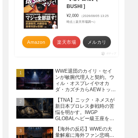
BUSHI ]
¥2,000
（2026/08/05 13:25
時点 | 楽天市場調べ）
Amazon
楽天市場
メルカリ
ポチップ
WWE退団のカイリ・セイ
ンが敏腕代理人と契約。ウ
ィル・オスプレイやオカ
ダ・カズチカらAEWトップ
レスラーたちを担当
【TNA】ニック・ネメスが
新日本プロレス参戦時の苦
悩を明かす。IWGP
GLOBALヘビー級王座を
TNAで防衛するプランが頓
【海外の反応】WWEの大
挫
量解雇に海外ファン悲鳴…