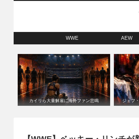
WWE
AEW
カイリら大量解雇に海外ファン悲鳴
ジェフ