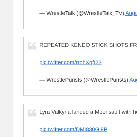
— WrestleTalk (@WrestleTalk_TV)
Augu
REPEATED KENDO STICK SHOTS FR
pic.twitter.com/rrohXqfI23
— WrestlePurists (@WrestlePurists)
Au
Lyra Valkyria landed a Moonsault with h
pic.twitter.com/DMI830Gi9P