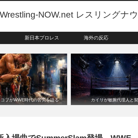
Wrestling-NOW.net レスリングナ
新日本プロレス
海外の反応
・コブがWWE時代の苦労を語る
カイリが敏腕代理人と