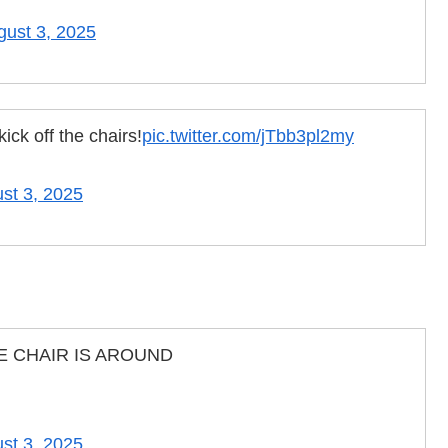
gust 3, 2025
ick off the chairs!
pic.twitter.com/jTbb3pl2my
st 3, 2025
E CHAIR IS AROUND
st 3, 2025