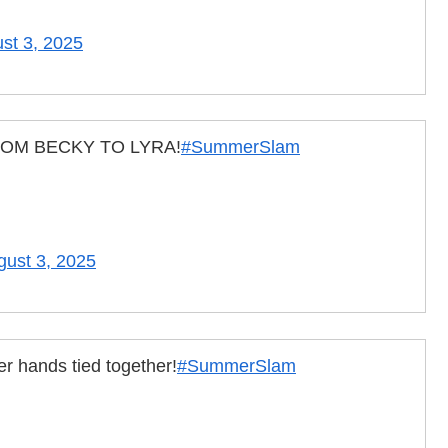
st 3, 2025
OM BECKY TO LYRA!
#SummerSlam
gust 3, 2025
er hands tied together!
#SummerSlam