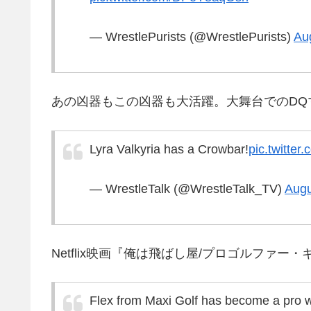
— WrestlePurists (@WrestlePurists)
Au
あの凶器もこの凶器も大活躍。大舞台でのDQ
Lyra Valkyria has a Crowbar!
pic.twitte
— WrestleTalk (@WrestleTalk_TV)
Augu
Netflix映画『俺は飛ばし屋/プロゴルファ
Flex from Maxi Golf has become a pro w