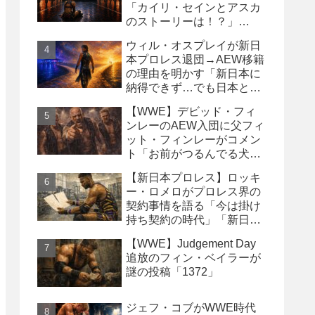
「カイリ・セインとアスカ
のストーリーは！？」
「Wyatt Sicksはブッキング
ウィル・オスプレイが新日
の犠牲になった」
本プロレス退団→AEW移籍
の理由を明かす「新日本に
納得できず…でも日本との
縁は切りたくなかった」
【WWE】デビッド・フィ
ンレーのAEW入団に父フィ
ット・フィンレーがコメン
ト「お前がつるんでる犬連
中なんて処分しちまえ！」
【新日本プロレス】ロッキ
ー・ロメロがプロレス界の
契約事情を語る「今は掛け
持ち契約の時代」「新日本
は複数年契約に積極的にな
【WWE】Judgement Day
るべき」
追放のフィン・ベイラーが
謎の投稿「1372」
ジェフ・コブがWWE時代