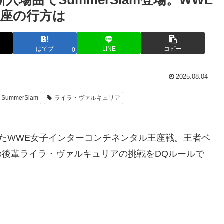
場曲でSummerSlam登場。WWE
座の行方は
はてブ
LINE
コピー
0
2025.08.04
SummerSlam
ライラ・ヴァルキュリア
だったWWE女子インターコンチネンタル王座戦。王者ベ
後輩ライラ・ヴァルキュリアの挑戦をDQルールで