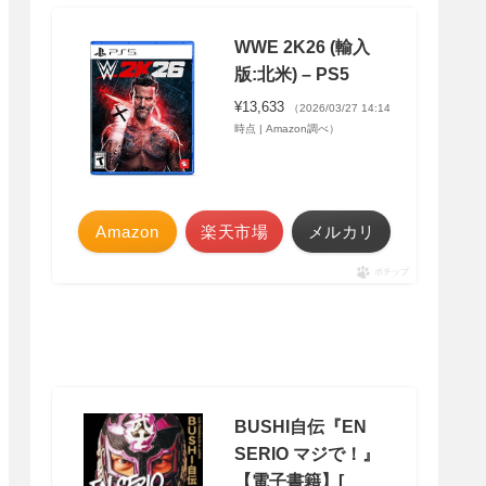
WWE 2K26 (輸入
版:北米) – PS5
¥13,633
（2026/03/27 14:14
時点 | Amazon調べ）
Amazon
楽天市場
メルカリ
ポチップ
BUSHI自伝『EN
SERIO マジで！』
【電子書籍】[