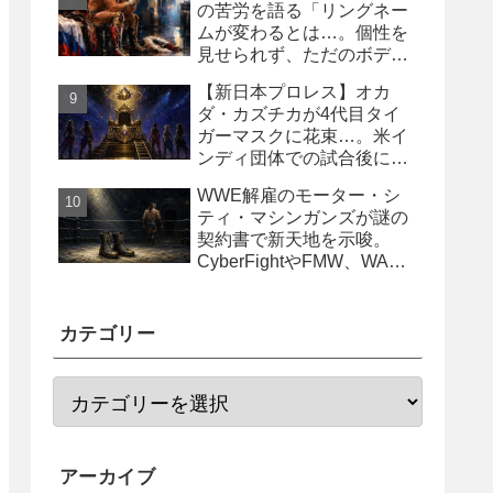
の苦労を語る「リングネー
ムが変わるとは…。個性を
見せられず、ただのボディ
ガード2号に」
【新日本プロレス】オカ
ダ・カズチカが4代目タイ
ガーマスクに花束…。米イ
ンディ団体での試合後にサ
プライズ登場
WWE解雇のモーター・シ
ティ・マシンガンズが謎の
契約書で新天地を示唆。
CyberFightやFMW、WAR
からオファー？
カテゴリー
アーカイブ