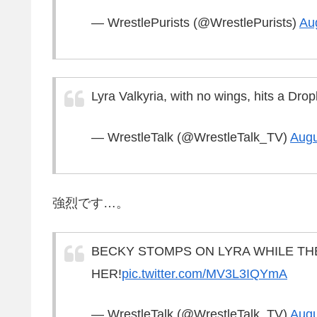
— WrestlePurists (@WrestlePurists)
Au
Lyra Valkyria, with no wings, hits a Dropk
— WrestleTalk (@WrestleTalk_TV)
Augu
強烈です…。
BECKY STOMPS ON LYRA WHILE TH
HER!
pic.twitter.com/MV3L3IQYmA
— WrestleTalk (@WrestleTalk_TV)
Augu