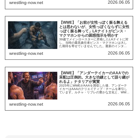
す。しかし、WWEへの復帰があり得ないわけでは
2026.06.05
wrestling-now.net
ないようで、今も戦いに飢えています。出演した
Podcast番...
【WWE】「お前が女性っぽく振る舞える
とは思わないが、女性っぽくならずに女性
っぽく振る舞って」LAナイトがビンス・
マクマホンからの困惑指示を明かす
39歳でメインロースターに昇格したLAナイトに対
し、当時の最高責任者ビンス・マクマホンは大し
た期待を寄せていませんでした。最新のインタビ
ューでメインロースター昇格当時を振り返ったナ
2026.06.05
wrestling-now.net
イトは、ビンスが彼にどんな指示を出していたの
かを明かしました。ビンスは、ナイトとロデリッ
ク・ストロングとのシングルマッチを見て感銘を
受けたものの、彼の年齢を理由に起用をためら
い、マ...
【WWE】「アンダーテイカーのAAAでの
采配は圧倒的。大きな功績として語り継が
れるよ」ナタリアが賞賛
2025年にWWEがAAAを買収した後、アンダーテ
イカーはAAAのクリエイティブ・チームを牽引し
ています。ルチャ・リブレの豊かな文化と、WWE
スタイルの融合を目指すアンダーテイカー。最近
のAAAは非常に大きな盛り上がりを見せ、エル・
グランデ・アメリカーノ同士のマスカラ・コント
2026.06.05
wrestling-now.net
ラ・マスカラ・マッチはとんでもない名勝負にな
りました。彼の采配はとても上手くいってい...