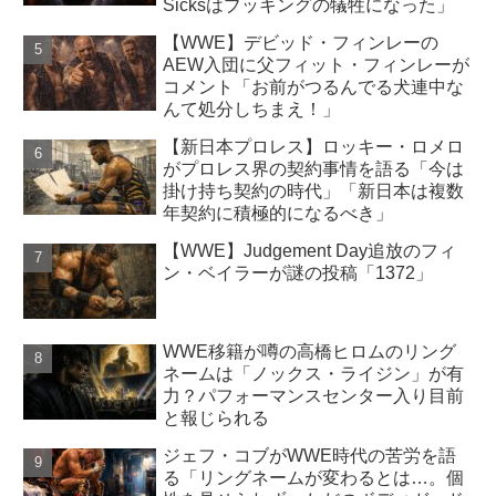
Sicksはブッキングの犠牲になった」
【WWE】デビッド・フィンレーの
AEW入団に父フィット・フィンレーが
コメント「お前がつるんでる犬連中な
んて処分しちまえ！」
【新日本プロレス】ロッキー・ロメロ
がプロレス界の契約事情を語る「今は
掛け持ち契約の時代」「新日本は複数
年契約に積極的になるべき」
【WWE】Judgement Day追放のフィ
ン・ベイラーが謎の投稿「1372」
WWE移籍が噂の高橋ヒロムのリング
ネームは「ノックス・ライジン」が有
力？パフォーマンスセンター入り目前
と報じられる
ジェフ・コブがWWE時代の苦労を語
る「リングネームが変わるとは…。個