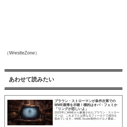
（WrestleZone）
あわせて読みたい
ブラウン・ストローマンが条件次第での
WWE復帰を示唆！標的はオバ・フェミか
「リングが恋しいよ」
2025年にWWEから解雇されたブラウン・ストロー
マンは、これまでとは異なるフィールドで成功を
収めています。WWE Studio制作のグルメ番組
「Everything on the Menu」への出演が好評な彼
は、プロレスの外側でのキャリアを拡大していま