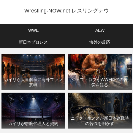
Wrestling-NOW.net レスリングナウ
WWE
AEW
新日本プロレス
海外の反応
カイリら大量解雇に海外ファン
ジェフ・コブがWWE時代の苦
悲鳴
労を語る
ニック・ネメスが新日本参戦時
カイリが敏腕代理人と契約
の苦悩を明かす