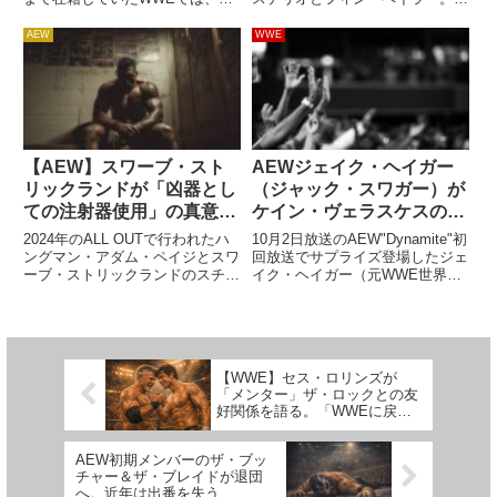
体との間にクリエイティブ面での
いドミニクにとって、世界中で活
深い溝があったとされています。
躍してきたベテランの存在は頼も
AEW
WWE
AEWではのびのびと好き勝手や
しいでしょう。同じリングへ上が
っているイメージですね。マット
ることによる学びは多いはずで
は現在46歳。「引退」が近づ...
す。最新のインタビュ...
【AEW】スワーブ・スト
AEWジェイク・ヘイガー
リックランドが「凶器とし
（ジャック・スワガー）が
ての注射器使用」の真意を
ケイン・ヴェラスケスの
語る。「観客をゾッとさせ
WWEデビューを語る
2024年のALL OUTで行われたハ
10月2日放送のAEW"Dynamite"初
るのが狙いだった」
ングマン・アダム・ペイジとスワ
回放送でサプライズ登場したジェ
ーブ・ストリックランドのスチー
イク・ヘイガー（元WWE世界ヘ
ルケージマッチで、衝撃的なシー
ビー級王者ジャック・スワガ
ンがありました。凶器の利用が許
ー）。MMAとの二足のわらじを
可されていたこの試合で、ペイジ
履く彼が、元UFC世界ヘビー級王
はスワーブの口内に注射器を刺す
者ケイン・ヴェラスケスのWWE
というとんでもない攻撃...
デビューについて語...
【WWE】セス・ロリンズが
「メンター」ザ・ロックとの友
好関係を語る。「WWEに戻っ
てきたり、俺たちに優しくする
必要なんてないのに…」
AEW初期メンバーのザ・ブッ
チャー＆ザ・ブレイドが退団
へ。近年は出番を失う