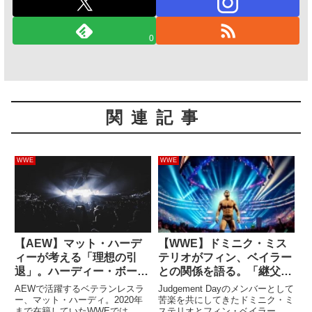
0
関連記事
WWE
WWE
【AEW】マット・ハーデ
【WWE】ドミニク・ミス
ィーが考える「理想の引
テリオがフィン、ベイラー
退」。ハーディー・ボーイ
との関係を語る。「継父み
ズをもう一度
たいな人だよ。彼の考えを
AEWで活躍するベテランレスラ
Judgement Dayのメンバーとして
学んでる」
ー、マット・ハーディ。2020年
苦楽を共にしてきたドミニク・ミ
まで在籍していたWWEでは、団
ステリオとフィン・ベイラー。若