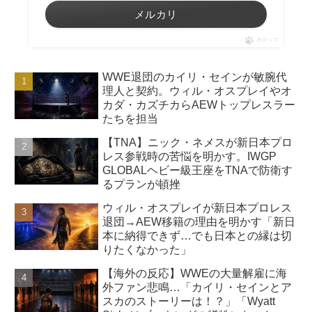
メルカリ
ポチップ
WWE退団のカイリ・セインが敏腕代
理人と契約。ウィル・オスプレイやオ
カダ・カズチカらAEWトップレスラー
たちを担当
【TNA】ニック・ネメスが新日本プロ
レス参戦時の苦悩を明かす。IWGP
GLOBALヘビー級王座をTNAで防衛す
るプランが頓挫
ウィル・オスプレイが新日本プロレス
退団→AEW移籍の理由を明かす「新日
本に納得できず…でも日本との縁は切
りたくなかった」
【海外の反応】WWEの大量解雇に海
外ファン悲鳴…「カイリ・セインとア
スカのストーリーは！？」「Wyatt