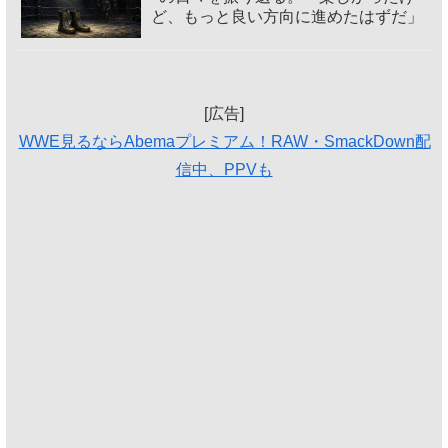
ど、もっと良い方向に進めたはずだ」
[広告]
WWE見るならAbemaプレミアム！RAW・SmackDown配
信中、PPVも