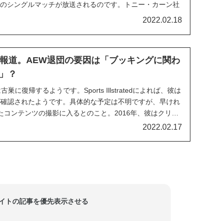
タとのシングルマッチが放送されるのです。トニー・カーン社
断の扉」を開いてやってくるジェイについて、次のように
2022.02.18
ジェイ・ホワイトは我々と新日本の素晴らしい関係を通し
プロレスファンなら知ってると思うけど、AEWと新...
復帰報道。AEW退団の要因は「ブッキングに関わ
」？
古巣に復帰するようです。Sports Illstratedによれば、彼は
が確認されたようです。具体的な予定は不明ですが、早けれ
たコンテンツの撮影に入るとのこと。2016年、彼はクリエ
Eを退団し、ROHと新日本プロレスでBullet Clubのメン
2022.02.17
.
当サイトの記事を優先表示させる