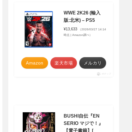
WWE 2K26 (輸入
版:北米) – PS5
¥13,633
（2026/03/27 14:14
時点 | Amazon調べ）
Amazon
楽天市場
メルカリ
ポチップ
BUSHI自伝『EN
SERIO マジで！』
【電子書籍】[