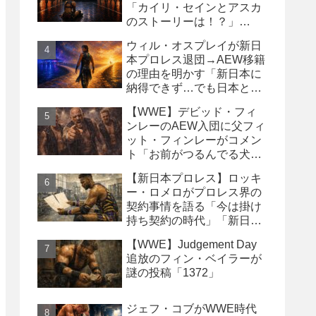
「カイリ・セインとアスカ
のストーリーは！？」
「Wyatt Sicksはブッキング
ウィル・オスプレイが新日
の犠牲になった」
本プロレス退団→AEW移籍
の理由を明かす「新日本に
納得できず…でも日本との
縁は切りたくなかった」
【WWE】デビッド・フィ
ンレーのAEW入団に父フィ
ット・フィンレーがコメン
ト「お前がつるんでる犬連
中なんて処分しちまえ！」
【新日本プロレス】ロッキ
ー・ロメロがプロレス界の
契約事情を語る「今は掛け
持ち契約の時代」「新日本
は複数年契約に積極的にな
【WWE】Judgement Day
るべき」
追放のフィン・ベイラーが
謎の投稿「1372」
ジェフ・コブがWWE時代