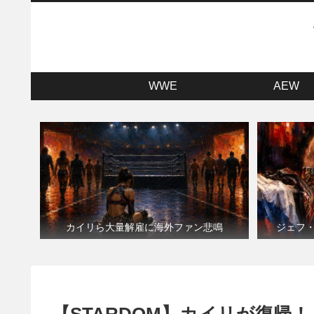
WWE
AEW
カイリら大量解雇に海外ファン悲鳴
ジェフ