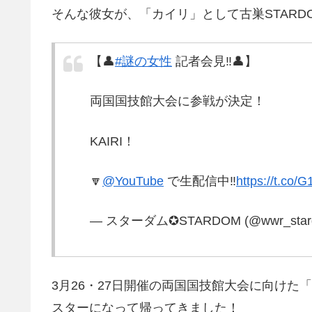
そんな彼女が、「カイリ」として古巣STARD
【👤
#謎の女性
記者会見‼️👤】
両国国技館大会に参戦が決定！
KAIRI！
🔽
@YouTube
で生配信中‼️
https://t.co
— スターダム✪STARDOM (@wwr_star
3月26・27日開催の両国国技館大会に向け
スターになって帰ってきました！