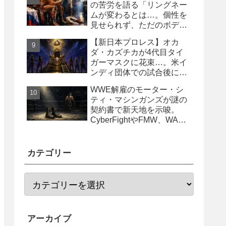
の苦労を語る「リングネー
ムが変わるとは…。個性を
見せられず、ただのボディ
ガード2号に」
【新日本プロレス】オカ
ダ・カズチカが4代目タイ
ガーマスクに花束…。米イ
ンディ団体での試合後にサ
プライズ登場
WWE解雇のモーター・シ
ティ・マシンガンズが謎の
契約書で新天地を示唆。
CyberFightやFMW、WAR
からオファー？
カテゴリー
アーカイブ