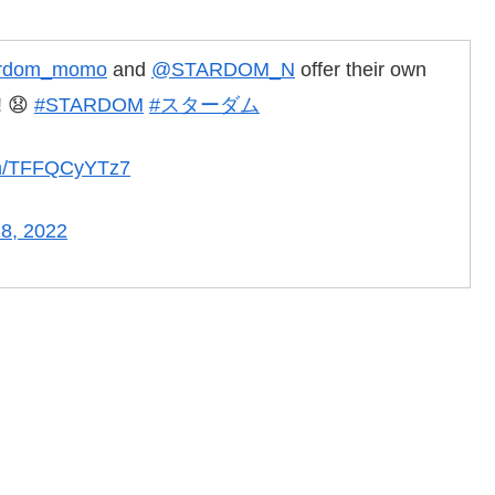
rdom_momo
and
@STARDOM_N
offer their own
! 😧
#STARDOM
#スターダム
com/TFFQCyYTz7
18, 2022