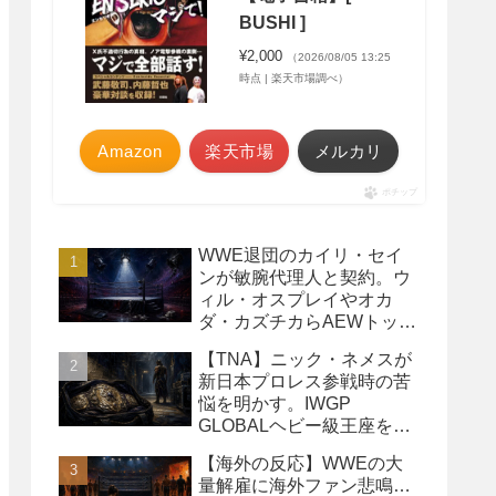
BUSHI ]
¥2,000
（2026/08/05 13:25
時点 | 楽天市場調べ）
Amazon
楽天市場
メルカリ
ポチップ
WWE退団のカイリ・セイ
ンが敏腕代理人と契約。ウ
ィル・オスプレイやオカ
ダ・カズチカらAEWトップ
レスラーたちを担当
【TNA】ニック・ネメスが
新日本プロレス参戦時の苦
悩を明かす。IWGP
GLOBALヘビー級王座を
TNAで防衛するプランが頓
【海外の反応】WWEの大
挫
量解雇に海外ファン悲鳴…