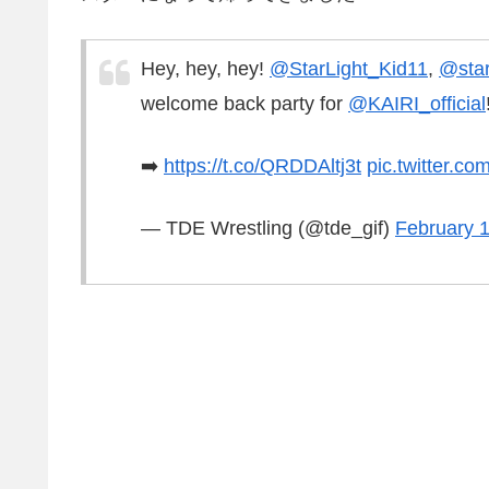
Hey, hey, hey!
@StarLight_Kid11
,
@sta
welcome back party for
@KAIRI_official
➡️
https://t.co/QRDDAltj3t
pic.twitter.
— TDE Wrestling (@tde_gif)
February 