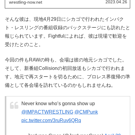
彼の突然の行動に世界中のファンが困惑しまし
2023.04.26
wrestling-now.net
た。WWE殿堂入りレスラーのブッカーTは、自身
のPodcast番組の中でこの件について次...
そんな彼は、現地4月29日にシカゴで行われたインパク
ト・レスリングの番組収録のバックステージにも訪れたと
報じられています。Fightfulによれば、彼は現場で歓迎を
受けたとのこと。
今回の件もRAWの時も、会場は彼の地元シカゴでした。
そして、新番組Collisionの初回放送もシカゴで行われま
す。地元で再スタートを切るために、プロレス界復帰の準
備として各会場を訪れているのかもしれませんね。
Never know who’s gonna show up
@IMPACTWRESTLING
@CMPunk
pic.twitter.com/3ruRuv6QRq