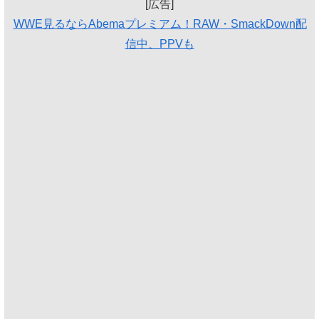
[広告]
WWE見るならAbemaプレミアム！RAW・SmackDown配
信中、PPVも