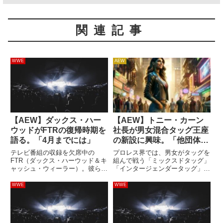
関連記事
WWE
AEW
【AEW】ダックス・ハー
【AEW】トニー・カーン
ウッドがFTRの復帰時期を
社長が男女混合タッグ王座
語る。「4月までには」
の新設に興味。「他団体と
は違う、AEWを際立たせ
テレビ番組の収録を欠席中の
プロレス界では、男女がタッグを
るものになる」
FTR（ダックス・ハーウッド＆キ
組んで戦う「ミックスドタッグ」
ャッシュ・ウィーラー）。彼らと
「インタージェンダータッグ」な
AEWの契約は4月で満了します
どと呼ばれる分野が存在します。
が、彼らの不在がいつまで続くか
このスタイルは決して主流ではあ
WWE
WWE
は不明なまま。怪我をしているわ
りませんが、性別の異なるレスラ
けではなく、契約切れを前にキャ
ーが同じリングに上がって戦うの
リアについて考える時間を確保
はインディシーンでは珍しい試
す...
合...