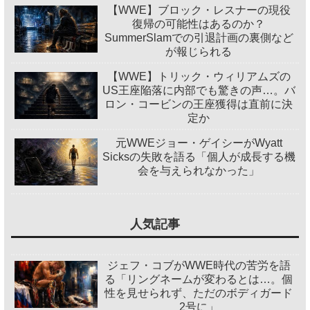
【WWE】ブロック・レスナーの現役
復帰の可能性はあるのか？
SummerSlamでの引退計画の裏側など
が報じられる
【WWE】トリック・ウィリアムズの
US王座陥落に内部でも驚きの声…。バ
ロン・コービンの王座獲得は直前に決
定か
元WWEジョー・ゲイシーがWyatt
Sicksの失敗を語る「個人が成長する機
会を与えられなかった」
人気記事
ジェフ・コブがWWE時代の苦労を語
る「リングネームが変わるとは…。個
性を見せられず、ただのボディガード
2号に」