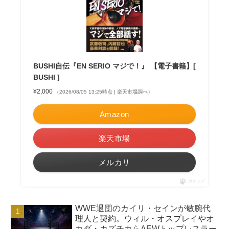
BUSHI自伝『EN SERIO マジで！』 【電子書籍】[
BUSHI ]
¥2,000
（2026/08/05 13:25時点 | 楽天市場調べ）
Amazon
楽天市場
メルカリ
ポチップ
WWE退団のカイリ・セインが敏腕代
理人と契約。ウィル・オスプレイやオ
カダ・カズチカらAEWトップレスラー