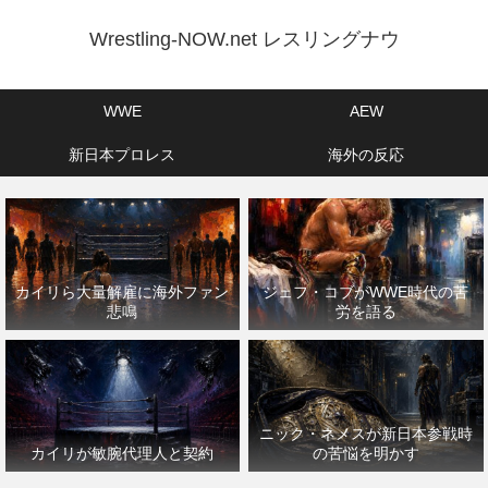
Wrestling-NOW.net レスリングナウ
WWE
AEW
新日本プロレス
海外の反応
カイリら大量解雇に海外ファン
ジェフ・コブがWWE時代の苦
悲鳴
労を語る
ニック・ネメスが新日本参戦時
カイリが敏腕代理人と契約
の苦悩を明かす