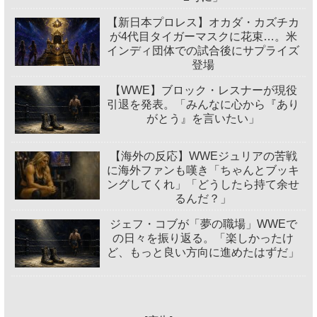
【新日本プロレス】オカダ・カズチカ
が4代目タイガーマスクに花束…。米
インディ団体での試合後にサプライズ
登場
【WWE】ブロック・レスナーが現役
引退を発表。「みんなに心から『あり
がとう』を言いたい」
【海外の反応】WWEジュリアの苦戦
に海外ファンも嘆き「ちゃんとブッキ
ングしてくれ」「どうしたら持て余せ
るんだ？」
ジェフ・コブが「夢の職場」WWEで
の日々を振り返る。「楽しかったけ
ど、もっと良い方向に進めたはずだ」