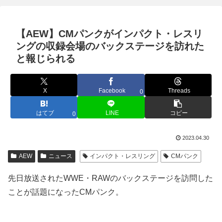
【AEW】CMパンクがインパクト・レスリ
ングの収録会場のバックステージを訪れた
と報じられる
X
Facebook
Threads
0
はてブ
LINE
コピー
0
2023.04.30
AEW
ニュース
インパクト・レスリング
CMパンク
先日放送されたWWE・RAWのバックステージを訪問した
ことが話題になったCMパンク。