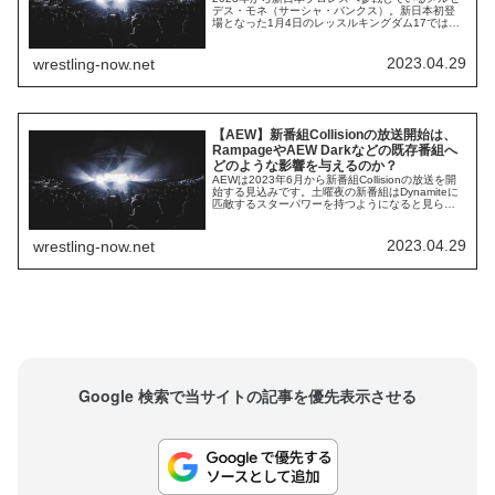
デス・モネ（サーシャ・バンクス）。新日本初登
場となった1月4日のレッスルキングダム17では、
彼女をサポートするために元タッグパートナーの
ベイリーとナオミも来日しました。大きな挑戦の
第一歩を歩もうとしていたモネにとって、2人のサ
2023.04.29
wrestling-now.net
ポートは本当に大きなものだったでしょう。彼女
たちの友情が伝わってくる話です。ナオミがモ...
【AEW】新番組Collisionの放送開始は、
RampageやAEW Darkなどの既存番組へ
どのような影響を与えるのか？
AEWは2023年6月から新番組Collisionの放送を開
始する見込みです。土曜夜の新番組はDynamiteに
匹敵するスターパワーを持つようになると見られ
ており、DynamiteはThe EliteとBlackpool Combat
Club、CollisionはCMパンクとFTRが仕切るという
報道もあるほか、クリス・ジェリコがパンク復帰
2023.04.29
wrestling-now.net
後初の抗争相手にな...
Google 検索で当サイトの記事を優先表示させる