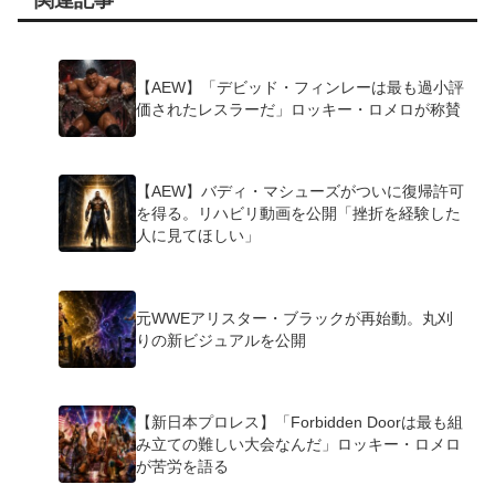
関連記事
【AEW】「デビッド・フィンレーは最も過小評
価されたレスラーだ」ロッキー・ロメロが称賛
【AEW】バディ・マシューズがついに復帰許可
を得る。リハビリ動画を公開「挫折を経験した
人に見てほしい」
元WWEアリスター・ブラックが再始動。丸刈
りの新ビジュアルを公開
【新日本プロレス】「Forbidden Doorは最も組
み立ての難しい大会なんだ」ロッキー・ロメロ
が苦労を語る