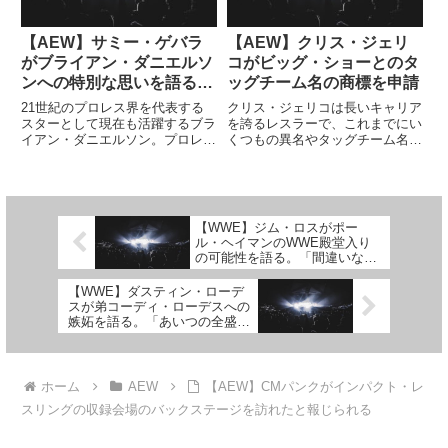
【AEW】サミー・ゲバラ
【AEW】クリス・ジェリ
がブライアン・ダニエルソ
コがビッグ・ショーとのタ
ンへの特別な思いを語る。
ッグチーム名の商標を申請
「いつか倒す、と自分に言
21世紀のプロレス界を代表する
クリス・ジェリコは長いキャリア
い聞かせ続けてきた」
スターとして現在も活躍するブラ
を誇るレスラーで、これまでにい
イアン・ダニエルソン。プロレス
くつもの異名やタッグチーム名を
ラーとしての実力は折り紙つき
名乗って活躍してきました。歴史
で、小柄な体格ながらWWEでビ
が長ければ長いほど、その歴史を
ッグスターになったスーパースタ
生かした活動もしやすいのがプロ
ーです。彼の存在はプロレス界に
レス。あのレジェンドレスラーと
大きな影響を与え、彼との仕事を
の「再会」があるかもしれませ
【WWE】ジム・ロスがポー
目...
ん...
ル・ヘイマンのWWE殿堂入り
の可能性を語る。「間違いなく
殿堂入りする。その地がフィラ
デルフィアなら、ファンを楽し
【WWE】ダスティン・ローデ
ませられる」
スが弟コーディ・ローデスへの
嫉妬を語る。「あいつの全盛期
を見ていると、ちょっと羨まし
いと思う」
ホーム
AEW
【AEW】CMパンクがインパクト・レ
スリングの収録会場のバックステージを訪れたと報じられる