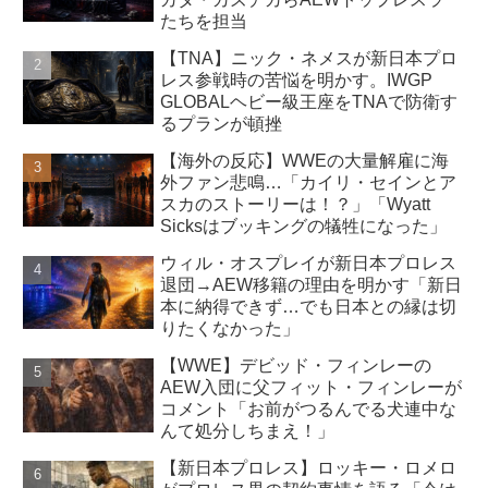
たちを担当
【TNA】ニック・ネメスが新日本プロ
レス参戦時の苦悩を明かす。IWGP
GLOBALヘビー級王座をTNAで防衛す
るプランが頓挫
【海外の反応】WWEの大量解雇に海
外ファン悲鳴…「カイリ・セインとア
スカのストーリーは！？」「Wyatt
Sicksはブッキングの犠牲になった」
ウィル・オスプレイが新日本プロレス
退団→AEW移籍の理由を明かす「新日
本に納得できず…でも日本との縁は切
りたくなかった」
【WWE】デビッド・フィンレーの
AEW入団に父フィット・フィンレーが
コメント「お前がつるんでる犬連中な
んて処分しちまえ！」
【新日本プロレス】ロッキー・ロメロ