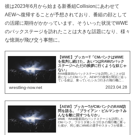
彼は2023年6月から始まる新番組Collisionにあわせて
AEWへ復帰することが予想されており、番組の顔として
の活躍に期待がかかっています。そういった状況でWWE
のバックステージを訪れたことは大きな話題になり、様々
な憶測が飛び交う事態に。
【WWE】ブッカーT「CMパンクはWWE
を批判し続けた。あいつはRAWのバック
ステージへただの挨拶に行くような奴じゃ
ない」
RAW最新回のバックステージを訪問したことが話
題になったCMパンク。AEWでの復帰が間近に迫っ
ている彼は、乗っていたシカゴ行きの飛行機に
WWEの選手たちも同乗していることを知り、それ
2023.04.28
wrestling-now.net
がシカゴで開催されたRAWのバックステージへ行
く要因になったとされています。HHHやザ・ミズ
と会話したと報じられている彼は、ビンス・マク
マホンの指示で退場を求められ、騒ぎを起こす...
【AEW】ブッカーTがCMパンクのRAW訪
問を語る。「ブライアン・ピルマンか？み
んなを敵に回すつもりか」
WWE・RAW最新回のバックステージを訪問した
CMパンク。フロリダ発シカゴ行きの飛行機に乗っ
た彼が、同じ便にWWEの選手やスタッフが搭乗し
ていることを知った…というのが訪問の理由だっ
たようですが、 AEWへの復帰が間近になっている