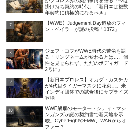
がプロレス界の契約事情を語る「今は
掛け持ち契約の時代」「新日本は複数
年契約に積極的になるべき」
【WWE】Judgement Day追放のフィ
ン・ベイラーが謎の投稿「1372」
ジェフ・コブがWWE時代の苦労を語
る「リングネームが変わるとは…。個
性を見せられず、ただのボディガード
2号に」
【新日本プロレス】オカダ・カズチカ
が4代目タイガーマスクに花束…。米
インディ団体での試合後にサプライズ
登場
WWE解雇のモーター・シティ・マシ
ンガンズが謎の契約書で新天地を示
唆。CyberFightやFMW、WARからオ
ファー？