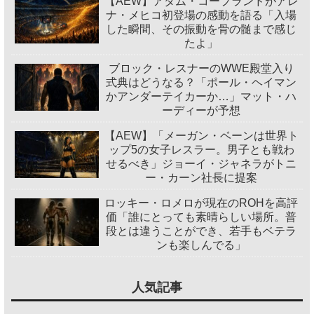
【AEW】アダム・コープランドがアレ
ナ・メヒコ初登場の感動を語る「入場
した瞬間、その振動を骨の髄まで感じ
たよ」
ブロック・レスナーのWWE殿堂入り
式典はどうなる？「ポール・ヘイマン
かアンダーテイカーか…」マット・ハ
ーディーが予想
【AEW】「メーガン・ベーンは世界ト
ップ5の女子レスラー。男子とも戦わ
せるべき」ジョーイ・ジャネラがトニ
ー・カーン社長に提案
ロッキー・ロメロが現在のROHを高評
価「誰にとっても素晴らしい場所。普
段とは違うことができ、若手もベテラ
ンも楽しんでる」
人気記事