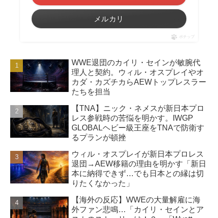
メルカリ
ポチップ
WWE退団のカイリ・セインが敏腕代
理人と契約。ウィル・オスプレイやオ
カダ・カズチカらAEWトップレスラー
たちを担当
【TNA】ニック・ネメスが新日本プロ
レス参戦時の苦悩を明かす。IWGP
GLOBALヘビー級王座をTNAで防衛す
るプランが頓挫
ウィル・オスプレイが新日本プロレス
退団→AEW移籍の理由を明かす「新日
本に納得できず…でも日本との縁は切
りたくなかった」
【海外の反応】WWEの大量解雇に海
外ファン悲鳴…「カイリ・セインとア