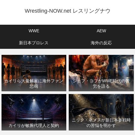
Wrestling-NOW.net レスリングナウ
WWE
AEW
新日本プロレス
海外の反応
カイリら大量解雇に海外ファン
ジェフ・コブがWWE時代の苦
悲鳴
労を語る
ニック・ネメスが新日本参戦時
カイリが敏腕代理人と契約
の苦悩を明かす