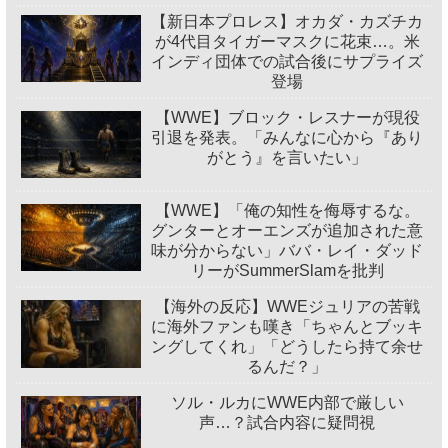
【新日本プロレス】オカダ・カズチカ
が4代目タイガーマスクに花束…。米
インディ団体での試合後にサプライズ
登場
【WWE】ブロック・レスナーが現役
引退を発表。「みんなに心から『あり
がとう』を言いたい」
【WWE】「俺の知性を侮辱するな。
グンターとオーエンズが追加された意
味が分からない」ババ・レイ・ダッド
リーがSummerSlamを批判
【海外の反応】WWEジュリアの苦戦
に海外ファンも嘆き「ちゃんとブッキ
ングしてくれ」「どうしたら持て余せ
るんだ？」
ソル・ルカにWWE内部で厳しい
声…？試合内容に疑問視