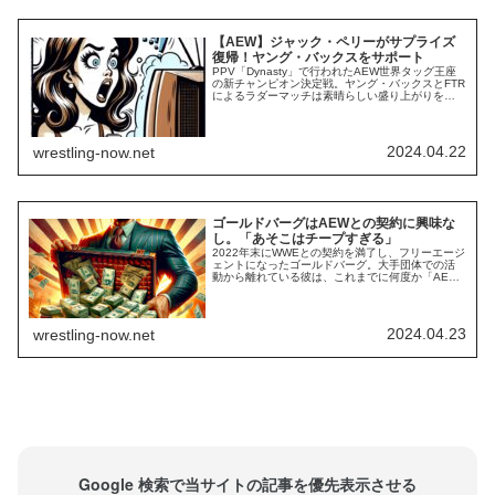
【AEW】ジャック・ペリーがサプライズ
復帰！ヤング・バックスをサポート
PPV「Dynasty」で行われたAEW世界タッグ王座
の新チャンピオン決定戦。ヤング・バックスとFTR
によるラダーマッチは素晴らしい盛り上がりを見
せました。さすが世界最高峰のタッグチーム同
士。彼らの対決にはハズレがありません。That
certainly backfired for the EVPs!@daxftr |
@cashwheelerFTR | @...
2024.04.22
wrestling-now.net
ゴールドバーグはAEWとの契約に興味な
し。「あそこはチープすぎる」
2022年末にWWEとの契約を満了し、フリーエージ
ェントになったゴールドバーグ。大手団体での活
動から離れている彼は、これまでに何度か「AEW
入団」が噂されたことがありました。彼とAEWの
トニー・カーン社長は個人的に連絡を取り合って
いる時期もあり、トニーは「良い関係を築いてい
る」と語っていました。しかし、最新のインタビ
2024.04.23
wrestling-now.net
ューで、ゴールドバーグは「AEWのプロダク...
Google 検索で当サイトの記事を優先表示させる