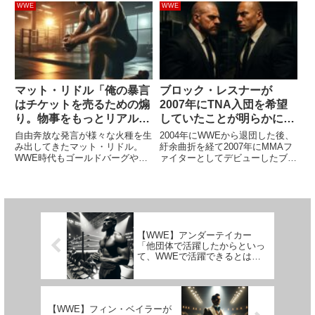
ガ。同イベントでエディ・キング
倒したシェイマスが、負傷により
WWE
WWE
ストンの挑戦を退けたAEW世界
撤退することになりました。本来
王者ジョン・モクスリーとのタイ
であれば、来週のSmackDownで
トルマッチは...
LAナイトとの二回...
マット・リドル「俺の暴言
ブロック・レスナーが
はチケットを売るための煽
2007年にTNA入団を希望
り。物事をもっとリアルに
していたことが明らかに。
見せたいんだ」
カート・アングルが支援を
自由奔放な発言が様々な火種を生
2004年にWWEから退団した後、
実現せず
み出してきたマット・リドル。
紆余曲折を経て2007年にMMAフ
WWE時代もゴールドバーグやセ
ァイターとしてデビューしたブロ
ス・ロリンズ、ローマン・レイン
ック・レスナー。その歩みの中
ズとの関係が悪化していたことは
で、彼はTNAに入団していた可能
有名です。彼の口は災いのもと。
性がありました。WWE退団後は
WWEが彼とドリュー・マッキン
新日本プロレスなどでの出番を経
タイアの計画を用意していたにも
て2008年にUFCで...
関...
【WWE】アンダーテイカー
「他団体で活躍したからといっ
て、WWEで活躍できるとは限
らないよ」
【WWE】フィン・ベイラーが