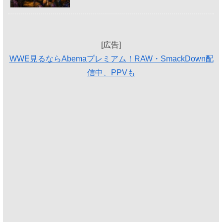
[広告]
WWE見るならAbemaプレミアム！RAW・SmackDown配
信中、PPVも