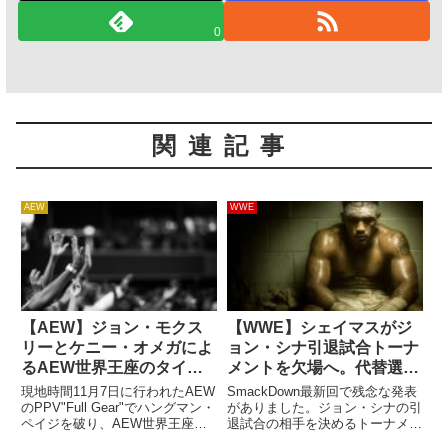
0
関連記事
AEW
WWE
【AEW】ジョン・モクス
【WWE】シェイマスがジ
リーとケニー・オメガによ
ョン・シナ引退試合トーナ
るAEW世界王座のタイト
メントを欠場へ。代替選手
ルマッチが12月2日放送の
は誰になる？
現地時間11月7日に行われたAEW
SmackDown最新回で残念な発表
Dynamiteで行われること
のPPV"Full Gear"でハングマン・
がありました。ジョン・シナの引
ペイジを破り、AEW世界王座へ
退試合の相手を決めるトーナメン
に
の挑戦権を獲得したケニー・オメ
トに参加し、一回戦で中邑真輔を