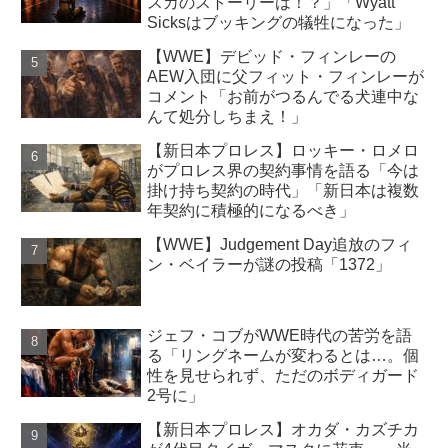
スカのストーリーは！？」「Wyatt
Sicksはブッキングの犠牲になった」
【WWE】デビッド・フィンレーの
AEW入団に父フィット・フィンレーが
コメント「お前がつるんでる犬連中な
んて処分しちまえ！」
【新日本プロレス】ロッキー・ロメロ
がプロレス界の契約事情を語る「今は
掛け持ち契約の時代」「新日本は複数
年契約に積極的になるべき」
【WWE】Judgement Day追放のフィ
ン・ベイラーが謎の投稿「1372」
ジェフ・コブがWWE時代の苦労を語
る「リングネームが変わるとは…。個
性を見せられず、ただのボディガード
2号に」
【新日本プロレス】オカダ・カズチカ