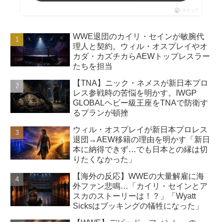
ポチップ
WWE退団のカイリ・セインが敏腕代
理人と契約。ウィル・オスプレイやオ
カダ・カズチカらAEWトップレスラー
たちを担当
【TNA】ニック・ネメスが新日本プロ
レス参戦時の苦悩を明かす。IWGP
GLOBALヘビー級王座をTNAで防衛す
るプランが頓挫
ウィル・オスプレイが新日本プロレス
退団→AEW移籍の理由を明かす「新日
本に納得できず…でも日本との縁は切
りたくなかった」
【海外の反応】WWEの大量解雇に海
外ファン悲鳴…「カイリ・セインとア
スカのストーリーは！？」「Wyatt
Sicksはブッキングの犠牲になった」