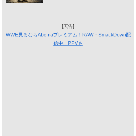
[広告]
WWE見るならAbemaプレミアム！RAW・SmackDown配
信中、PPVも