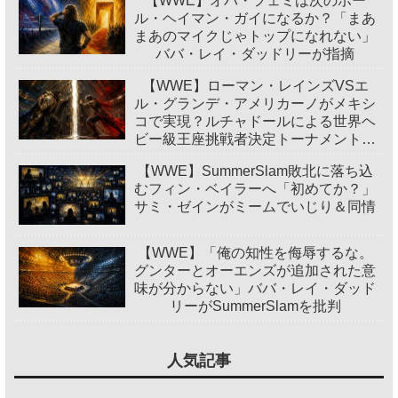
【WWE】オバ・フェミは次のポー
ル・ヘイマン・ガイになるか？「まあ
まあのマイクじゃトップになれない」
ババ・レイ・ダッドリーが指摘
【WWE】ローマン・レインズVSエ
ル・グランデ・アメリカーノがメキシ
コで実現？ルチャドールによる世界ヘ
ビー級王座挑戦者決定トーナメント開
催
【WWE】SummerSlam敗北に落ち込
むフィン・ベイラーへ「初めてか？」
サミ・ゼインがミームでいじり＆同情
【WWE】「俺の知性を侮辱するな。
グンターとオーエンズが追加された意
味が分からない」ババ・レイ・ダッド
リーがSummerSlamを批判
人気記事