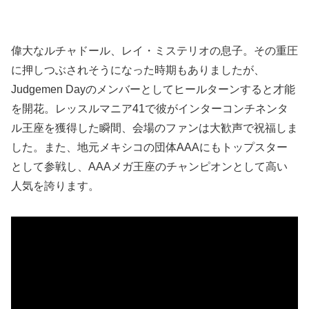
偉大なルチャドール、レイ・ミステリオの息子。その重圧
に押しつぶされそうになった時期もありましたが、
Judgemen Dayのメンバーとしてヒールターンすると才能
を開花。レッスルマニア41で彼がインターコンチネンタ
ル王座を獲得した瞬間、会場のファンは大歓声で祝福しま
した。また、地元メキシコの団体AAAにもトップスター
として参戦し、AAAメガ王座のチャンピオンとして高い
人気を誇ります。