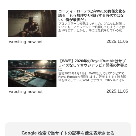
コーディ・ローデスがWWEの負傷文化を
語る「もう無理やり強行する時代ではな
い。俺が最後だ」
プロレスラーに怪我はつきもの。どんなに対策し
ていても、アクシデントで負傷してしまうことは
あり得ます。しかし、時には怪我をしている状態
でもリングに上がらなければならない時もありま
す。2022年のHell in a Cellで、コーディ・ローデ
スは大胸筋断裂の大怪我を負いながらセス・ロリ
2025.11.05
wrestling-now.net
ンズと対戦。胸元が変色した状態で戦うコーディ
の姿は大きな話題になりました。出...
【WWE】2026年のRoyal Rumbleはサプ
ライズなし？サウジアラビア開催の弊害と
は
現地2026年1月31日、WWEはサウジアラビアで
Royal Rumbleを開催します。近年ますます協力関
係を強化しているWWEとサウジ。2027年にはレッ
スルマニアの開催も決まり、現地ファンは大喜び
です。しかし、Royal Rumbleのサウジ開催は、毎
年恒例の「サプライズ」に影響するかもしれませ
2025.11.05
wrestling-now.net
ん。レスリング・オブザーバーのデイブ・メルツ
ァーによれば、R...
Google 検索で当サイトの記事を優先表示させる