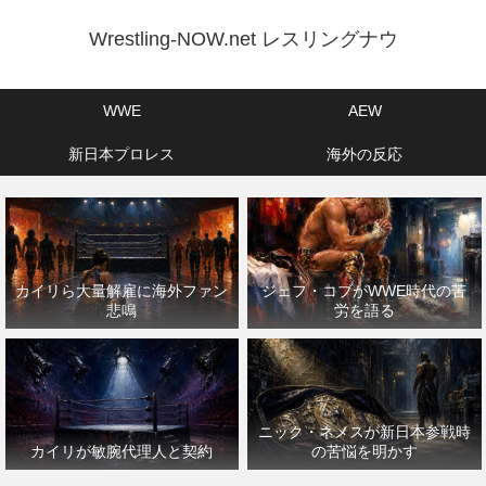
Wrestling-NOW.net レスリングナウ
WWE
AEW
新日本プロレス
海外の反応
カイリら大量解雇に海外ファン
ジェフ・コブがWWE時代の苦
悲鳴
労を語る
ニック・ネメスが新日本参戦時
カイリが敏腕代理人と契約
の苦悩を明かす