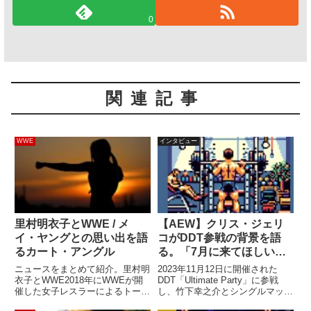
0
関連記事
WWE
インタビュー
里村明衣子とWWE / メ
【AEW】クリス・ジェリ
イ・ヤングとの思い出を語
コがDDT参戦の背景を語
るカート・アングル
る。「7月に来てほしいと
言われたが、俺と家族
ニュースをまとめて紹介。里村明
2023年11月12日に開催された
は…」
衣子とWWE2018年にWWEが開
DDT「Ultimate Party」に参戦
催した女子レスラーによるトーナ
し、竹下幸之介とシングルマッチ
メント「メイ・ヤング・クラシッ
で対戦したクリス・ジェリコ。プ