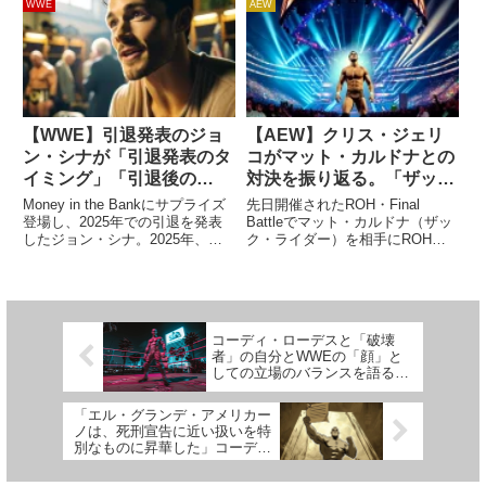
ク」で世界中のプロレスファンに
ロレス界のビッグスターがDDTの
WWE
AEW
日本の女子プロレスの凄さを見せ
両国国技館大会にやってきたこと
つけたセンダイガールズの里村明
は非常に大きな話題になりまし
衣子。Twitterでは彼...
た。入場曲J...
【WWE】引退発表のジョ
【AEW】クリス・ジェリ
ン・シナが「引退発表のタ
コがマット・カルドナとの
イミング」「引退後の
対決を振り返る。「ザッ
WWEとの関係」を語る。
ク・ライダー時代とは大違
Money in the Bankにサプライズ
先日開催されたROH・Final
「お別れツアーは2025年
いだ」
登場し、2025年での引退を発表
Battleでマット・カルドナ（ザッ
したジョン・シナ。2025年、彼
ク・ライダー）を相手にROH世
12月まで」
はRAWのNetflix初回放送、Royal
界王座を防衛したクリス・ジェリ
Rumble、Elimination Chamber、
コ。カルドナが拠点とするGCW
そしてレッスルマニア41に参加...
はAEWとの関係が悪化している
とされており、2人の対決は政治
的な観点でも大きな注...
コーディ・ローデスと「破壊
者」の自分とWWEの「顔」と
しての立場のバランスを語る。
「会社に迎合しすぎないように
頑張ってる」
「エル・グランデ・アメリカー
ノは、死刑宣告に近い扱いを特
別なものに昇華した」コーデ
ィ・ローデスが語る