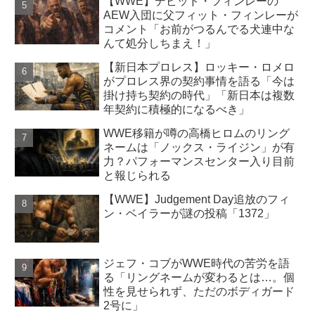
【WWE】デビッド・フィンレーの
AEW入団に父フィット・フィンレーが
コメント「お前がつるんでる犬連中な
んて処分しちまえ！」
【新日本プロレス】ロッキー・ロメロ
がプロレス界の契約事情を語る「今は
掛け持ち契約の時代」「新日本は複数
年契約に積極的になるべき」
WWE移籍が噂の高橋ヒロムのリング
ネームは「ノックス・ライジン」が有
力？パフォーマンスセンター入り目前
と報じられる
【WWE】Judgement Day追放のフィ
ン・ベイラーが謎の投稿「1372」
ジェフ・コブがWWE時代の苦労を語
る「リングネームが変わるとは…。個
性を見せられず、ただのボディガード
2号に」