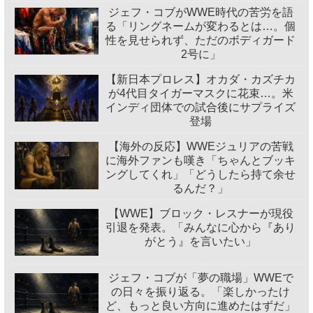
ジェフ・コブがWWE時代の苦労を語
る「リングネームが変わるとは…。個
性を見せられず、ただのボディガード
2号に」
【新日本プロレス】オカダ・カズチカ
が4代目タイガーマスクに花束…。米
インディ団体での試合後にサプライズ
登場
【海外の反応】WWEジュリアの苦戦
に海外ファンも嘆き「ちゃんとブッキ
ングしてくれ」「どうしたら持て余せ
るんだ？」
【WWE】ブロック・レスナーが現役
引退を発表。「みんなに心から『あり
がとう』を言いたい」
ジェフ・コブが「夢の職場」WWEで
の日々を振り返る。「楽しかったけ
ど、もっと良い方向に進めたはずだ」