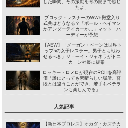
した瞬間、その振動を骨の髄まで感じ
たよ」
ブロック・レスナーのWWE殿堂入り
式典はどうなる？「ポール・ヘイマン
かアンダーテイカーか…」マット・ハ
ーディーが予想
【AEW】「メーガン・ベーンは世界ト
ップ5の女子レスラー。男子とも戦わ
せるべき」ジョーイ・ジャネラがトニ
ー・カーン社長に提案
ロッキー・ロメロが現在のROHを高評
価「誰にとっても素晴らしい場所。普
段とは違うことができ、若手もベテラ
ンも楽しんでる」
人気記事
【新日本プロレス】オカダ・カズチカ