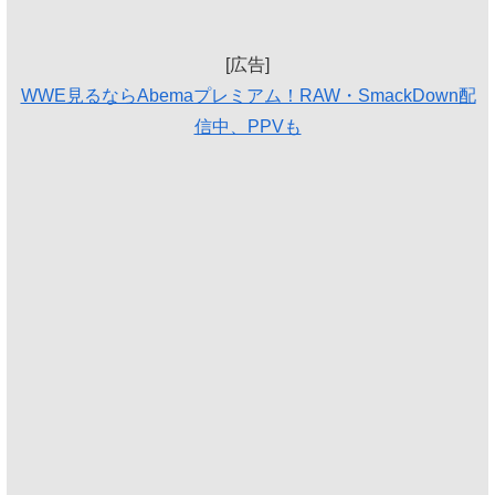
[広告]
WWE見るならAbemaプレミアム！RAW・SmackDown配
信中、PPVも