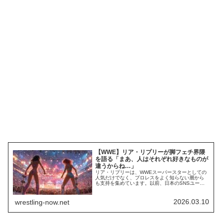
【WWE】リア・リプリーが脚フェチ界隈
を語る「まあ、人はそれぞれ好きなものが
違うからね…」
リア・リプリーは、WWEスーパースターとしての
人気だけでなく、プロレスをよく知らない層から
も支持を集めています。以前、日本のSNSユーザ
ーの間で、彼女の美貌やレズビアン受けが非常に
良いことが話題になりました。彼女のルックスは
特定層のツボを突きまくっており、今後も人気を
2026.03.10
wrestling-now.net
維持することは確実です。最新のインタビュー
で、彼女は「脚フェチ界隈」について質問され、
次のよ...