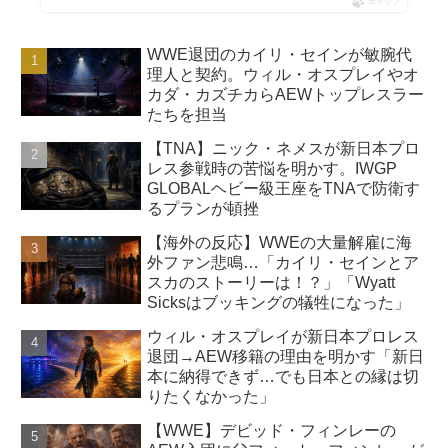
ポチップ
WWE退団のカイリ・セインが敏腕代
理人と契約。ウィル・オスプレイやオ
カダ・カズチカらAEWトップレスラー
たちを担当
【TNA】ニック・ネメスが新日本プロ
レス参戦時の苦悩を明かす。IWGP
GLOBALヘビー級王座をTNAで防衛す
るプランが頓挫
【海外の反応】WWEの大量解雇に海
外ファン悲鳴…「カイリ・セインとア
スカのストーリーは！？」「Wyatt
Sicksはブッキングの犠牲になった」
ウィル・オスプレイが新日本プロレス
退団→AEW移籍の理由を明かす「新日
本に納得できず…でも日本との縁は切
りたくなかった」
【WWE】デビッド・フィンレーの