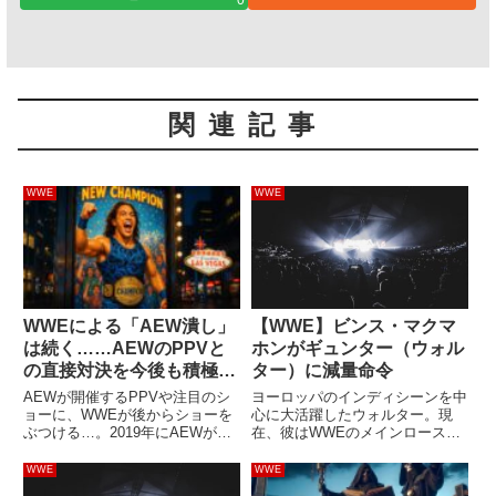
関連記事
WWE
WWE
WWEによる「AEW潰し」
【WWE】ビンス・マクマ
は続く……AEWのPPVと
ホンがギュンター（ウォル
の直接対決を今後も積極展
ター）に減量命令
開すると報じられる
AEWが開催するPPVや注目のシ
ヨーロッパのインディシーンを中
ョーに、WWEが後からショーを
心に大活躍したウォルター。現
ぶつける…。2019年にAEWが旗
在、彼はWWEのメインロースタ
揚げして以降、度々見かける光景
ーとして「ギュンター」のリング
です。先日開催されたAEWの
ネームで活動しています。このリ
WWE
WWE
PPV・Double or Nothingは非常に
ングネームについても一騒動あり