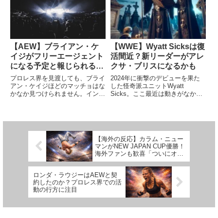
評判の良いショーになりました
ましたが、何よりもメインロース
が、WW...
ターとして活躍の機会を与えられ
る...
【AEW】ブライアン・ケ
【WWE】Wyatt Sicksは復
イジがフリーエージェント
活間近？新リーダーがアレ
になる予定と報じられる。
クサ・ブリスになるかも
WWEが獲得に興味
プロレス界を見渡しても、ブライ
2024年に衝撃のデビューを果た
アン・ケイジほどのマッチョはな
した怪奇派ユニットWyatt
かなか見つけられません。インパ
Sicks。ここ最近は動きがなかっ
クト・レスリングなどでの活動を
たものの、ついに復活の時が近づ
経てAEWに入団した彼ですが、
いているようです。ユニットとし
思っていたほど活躍の機会を得る
ての動きがなかった理由は、リー
ことができず、苦しむ期間が続き
ダーのアンクル・ハウディ（ボ
ました。2022年下半期の彼は...
ー・ダラス）の負傷。WWE...
【海外の反応】カラム・ニュー
マンがNEW JAPAN CUP優勝！
海外ファンも歓喜「ついにオス
プレイの影を抜け出したな」
ロンダ・ラウジーはAEWと契
約したのか？プロレス界での活
動の行方に注目