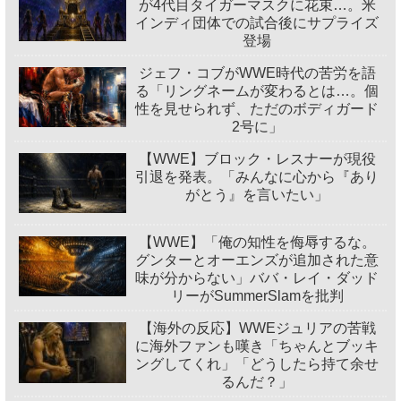
が4代目タイガーマスクに花束…。米
インディ団体での試合後にサプライズ
登場
ジェフ・コブがWWE時代の苦労を語
る「リングネームが変わるとは…。個
性を見せられず、ただのボディガード
2号に」
【WWE】ブロック・レスナーが現役
引退を発表。「みんなに心から『あり
がとう』を言いたい」
【WWE】「俺の知性を侮辱するな。
グンターとオーエンズが追加された意
味が分からない」ババ・レイ・ダッド
リーがSummerSlamを批判
【海外の反応】WWEジュリアの苦戦
に海外ファンも嘆き「ちゃんとブッキ
ングしてくれ」「どうしたら持て余せ
るんだ？」