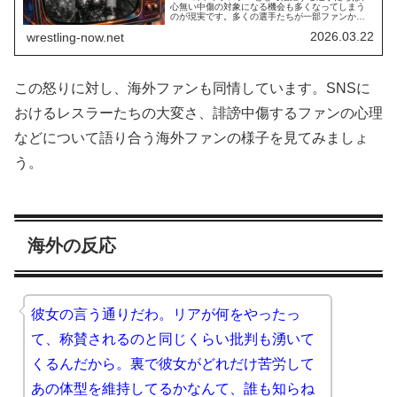
心無い中傷の対象になる機会も多くなってしまう
のが現実です。多くの選手たちが一部ファンから
の反応に苦しめられてきましたが、女子部門の中
2026.03.22
wrestling-now.net
心人物であるリア・リプリーは自身の容姿をジャ
ッジしてくる様々な文字や発言を見聞きせざるを
得ない状況が続いています。彼女はもうウンザリ
です。SNSでの投稿で、彼女はこうしたファンた
ちに...
この怒りに対し、海外ファンも同情しています。SNSに
おけるレスラーたちの大変さ、誹謗中傷するファンの心理
などについて語り合う海外ファンの様子を見てみましょ
う。
海外の反応
彼女の言う通りだわ。リアが何をやったっ
て、称賛されるのと同じくらい批判も湧いて
くるんだから。裏で彼女がどれだけ苦労して
あの体型を維持してるかなんて、誰も知らね