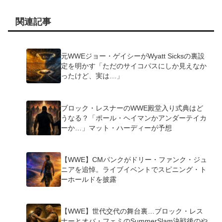
関連記事
元WWEジョー・ゲイシーがWyatt Sicksの裏設
定を明かす「ただのサイコパスにしか見えなか
ったけど、実は…」
ブロック・レスナーのWWE殿堂入り式典はど
うなる？「ポール・ヘイマンかアンダーテイカ
ーか…」マット・ハーディーが予想
【WWE】CMパンクがドリー・ファンク・ジュ
ニアを追悼。ライブイベントでスピニング・ト
ーホールドを披露
【WWE】世代交代の舞台裏…ブロック・レス
ナーとオバ・フェミのSummerSlam決戦後のや