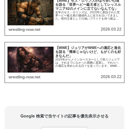
【WWE】セス・ロリンズがほろ苦い心境
を語る「世界ヘビー級王者としてレッスル
マニア42のメインに立てないなんてな」
近年のセス・ロリンズは、2023年に新設された世
界ヘビー級王座の価値向上に全力を注いできまし
た。初代王者としての強いプライドを持つ彼は、
2025年のSummerSlamで2度目のタイトル獲得に
成功。しかし、10月のCrown Jewelでの試合中に
肩を負傷して長期欠場を余儀なくされ、タイトル
2026.03.22
wrestling-now.net
を返上してしまいました。その結果、レッスルマ
ニア42のタイトル戦線に...
【WWE】ジュリアがWWEへの適応と進化
を語る「簡単じゃないけど、もがくのも好
きなんだ」
2025年からメインロースターとして戦うジュリア
は、それまでになかった困難に直面し、それらへ
の適応を求められる日々を送っています。WWE女
子US王座を二度獲得するなど、タイトル戦線でも
確かな結果を残しているジュリア。しかし、WWE
の試合スタイルや求められるパフォーマンスへの
2026.03.22
wrestling-now.net
適応という、多くの日本人選手が向き合ってきた
課題に取り組んでいます。最新のインタビュー...
Google 検索で当サイトの記事を優先表示させる