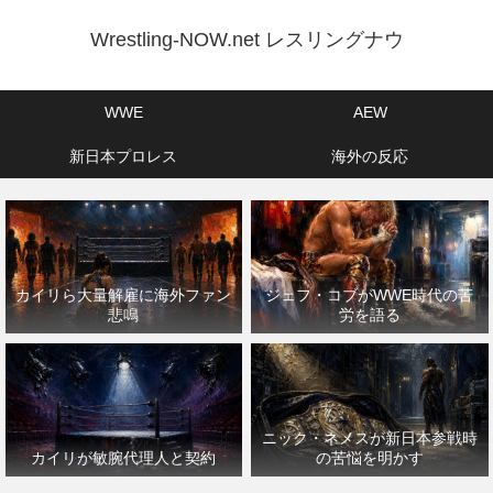
Wrestling-NOW.net レスリングナウ
WWE
AEW
新日本プロレス
海外の反応
カイリら大量解雇に海外ファン
ジェフ・コブがWWE時代の苦
悲鳴
労を語る
ニック・ネメスが新日本参戦時
カイリが敏腕代理人と契約
の苦悩を明かす