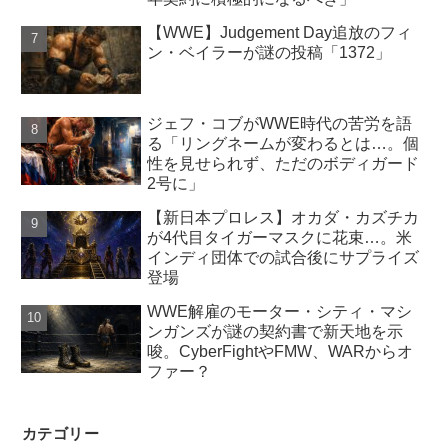
【WWE】Judgement Day追放のフィ
ン・ベイラーが謎の投稿「1372」
ジェフ・コブがWWE時代の苦労を語
る「リングネームが変わるとは…。個
性を見せられず、ただのボディガード
2号に」
【新日本プロレス】オカダ・カズチカ
が4代目タイガーマスクに花束…。米
インディ団体での試合後にサプライズ
登場
WWE解雇のモーター・シティ・マシ
ンガンズが謎の契約書で新天地を示
唆。CyberFightやFMW、WARからオ
ファー？
カテゴリー