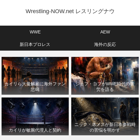
Wrestling-NOW.net レスリングナウ
WWE
AEW
新日本プロレス
海外の反応
カイリら大量解雇に海外ファン
ジェフ・コブがWWE時代の苦
悲鳴
労を語る
ニック・ネメスが新日本参戦時
カイリが敏腕代理人と契約
の苦悩を明かす