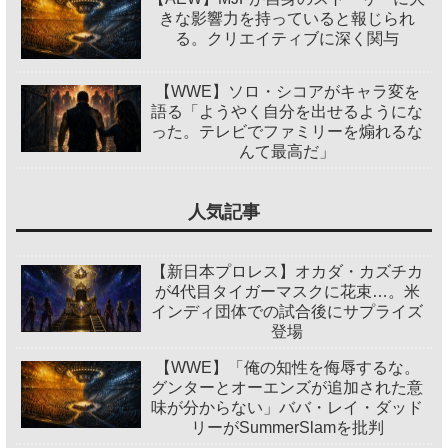
きな影響力を持っていると報じられ
る。クリエイティブに深く関与
【WWE】ソロ・シコアがキャラ変を
語る「ようやく自分を出せるようにな
った。テレビでファミリーを煽れるな
んて最高だ」
人気記事
【新日本プロレス】オカダ・カズチカ
が4代目タイガーマスクに花束…。米
インディ団体での試合後にサプライズ
登場
【WWE】「俺の知性を侮辱するな。
グンターとオーエンズが追加された意
味が分からない」ババ・レイ・ダッド
リーがSummerSlamを批判