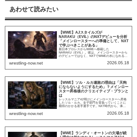
あわせて読みたい
【WWE】AJスタイルズが
NARAKU（EVIL）のNXTデビューを分析
「メインロースターへの準備として、NXT
で学ぶべきことがある」
新日本プロレスからWWEへ移籍した
NARAKU（EVIL）。彼は、メインロースターから
のデビューではなく、NXTでWWEの水になれるこ
とを希望し、実際にNXTスタートとなりました。
2026.05.18
wrestling-now.net
2026年にAEWからWWEへ移籍したロイス・キー
ズ（パワーハウス・ホブス）は、NARAKUとは逆
にメインロースターからのデビューを熱望。Royal
Rumbleでのデビュー後、ハ...
【WWE】ソル・ルカ連敗の理由は「天狗
にならないようにするため」？メインロー
スター昇格後のクリエイティブ・プランと
は
レッスルマニア42明けにメインロースターへ昇格
したソル・ルカ。女子部門を背負っていくことに
期待のかかる若手選手です。NXT時代から、体操
選手出身の類稀な身体能力を活かして結果を残し
2026.05.18
wrestling-now.net
てきた彼女は、メインロースターとしてもスター
トダッシュを切ることに期待がかかっていまし
た。しかし、デビューから勝ち星なし。意外な展
開になっています。リヴ・モーガン、そしてイ
ヨ・スカ...
【WWE】ランディ・オートンの欠場が続