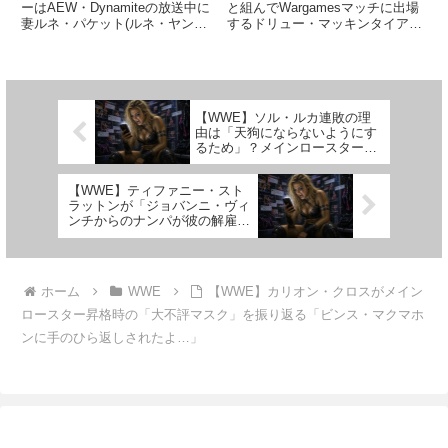
WWEとの新契約交渉は…
ーはAEW・Dynamiteの放送中に
と組んでWargamesマッチに出場
妻ルネ・パケット(ルネ・ヤング)
するドリュー・マッキンタイア。
が妊娠中であることを発表しまし
現在の彼の契約は2024年のレッ
た。モクスリーは自伝本の、ルネ
スルマニア40終了直後に満了す
はレシピ本の執筆にも取り組みな
ると見られており、WWEと彼は
がら出産に向けた準備を進めてい
新契約に向けた交渉に入る...
た2人。昨日、ル...
【WWE】ソル・ルカ連敗の理
由は「天狗にならないようにす
るため」？メインロースター昇
格後のクリエイティブ・プラン
とは
【WWE】ティファニー・スト
ラットンが「ジョバンニ・ヴィ
ンチからのナンパが彼の解雇に
つながった説」を完全否定
ホーム
WWE
【WWE】カリオン・クロスがメイン
ロースター昇格時の「大不評マスク」を振り返る「ビンス・マクマホ
ンに手のひら返しされたよ…」