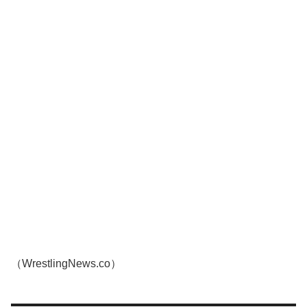
（WrestlingNews.co）