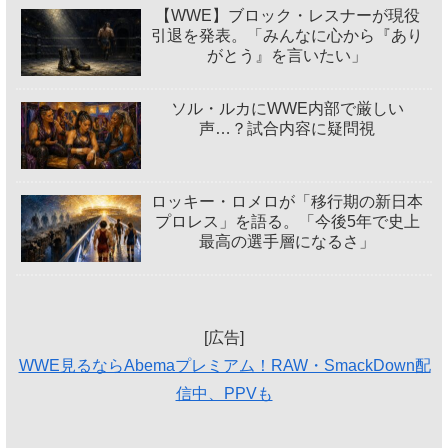
【WWE】ブロック・レスナーが現役
引退を発表。「みんなに心から『あり
がとう』を言いたい」
ソル・ルカにWWE内部で厳しい
声…？試合内容に疑問視
ロッキー・ロメロが「移行期の新日本
プロレス」を語る。「今後5年で史上
最高の選手層になるさ」
[広告]
WWE見るならAbemaプレミアム！RAW・SmackDown配
信中、PPVも