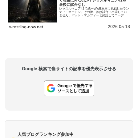
く理由は何なのか？レッスルマニア42を
最後に試合なし
レッスルマニア42で統一WWE王座に挑戦したラン
ディ・オートン。その後、彼は試合に出場してい
ません。パット・マカフィーと結託してコーディ
の首を狙った彼ですが、残念ながら勝利すること
はできず。試合後にコーディの頭部へパントキッ
クを決めましたが、その後の試合出場がないのは
2026.05.18
wrestling-now.net
妙な話です。レスリング・オブザーバーのデイ
ブ・メルツァーによれば欠場理由は背中の慢性的
な怪我...
Google 検索で当サイトの記事を優先表示させる
人気ブログランキング参加中