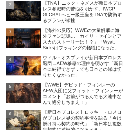
【TNA】ニック・ネメスが新日本プロ
レス参戦時の苦悩を明かす。IWGP
GLOBALヘビー級王座をTNAで防衛す
るプランが頓挫
【海外の反応】WWEの大量解雇に海
外ファン悲鳴…「カイリ・セインとア
スカのストーリーは！？」「Wyatt
Sicksはブッキングの犠牲になった」
ウィル・オスプレイが新日本プロレス
退団→AEW移籍の理由を明かす「新日
本に納得できず…でも日本との縁は切
りたくなかった」
【WWE】デビッド・フィンレーの
AEW入団に父フィット・フィンレーが
コメント「お前がつるんでる犬連中な
んて処分しちまえ！」
【新日本プロレス】ロッキー・ロメロ
がプロレス界の契約事情を語る「今は
掛け持ち契約の時代」「新日本は複数
年契約に積極的になるべき」