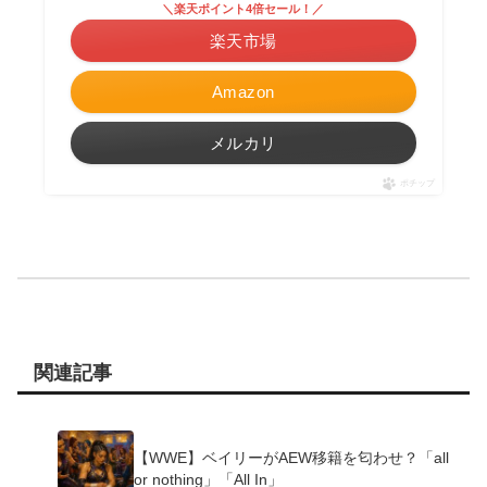
＼楽天ポイント4倍セール！／
楽天市場
Amazon
メルカリ
ポチップ
関連記事
【WWE】ベイリーがAEW移籍を匂わせ？「all
or nothing」「All In」