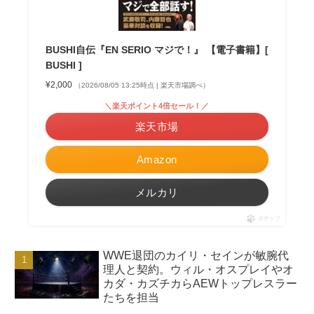
BUSHI自伝『EN SERIO マジで！』 【電子書籍】[
BUSHI ]
¥2,000
（2026/08/05 13:25時点 | 楽天市場調べ）
＼楽天ポイント4倍セール！／
楽天市場
Amazon
メルカリ
ポチップ
WWE退団のカイリ・セインが敏腕代
理人と契約。ウィル・オスプレイやオ
カダ・カズチカらAEWトップレスラー
たちを担当