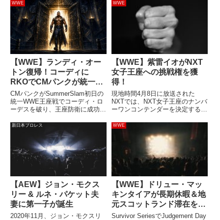
WWE
WWE
【WWE】ランディ・オー
【WWE】紫雷イオがNXT
トン復帰！コーディに
女子王座への挑戦権を獲
RKOでCMパンクが統一
得！
WWE王座の防衛に成功
CMパンクがSummerSlam初日の
現地時間4月8日に放送された
【#SummerSlam】
統一WWE王座戦でコーディ・ロ
NXTでは、NXT女子王座のナンバ
ーデスを破り、王座防衛に成功し
ーワンコンテンダーを決定するラ
ました。試合終盤、ランディ・オ
ダーマッチが行われました。参加
ートンが突然現れてコーディに
者は、キャンディス・レラエ、ミ
新日本プロレス
WWE
RKOを決め、試合の勝敗に大き
ア・イム、ダコタ・カイ、ティー
な影響を与えました。コーディ
ガン・ノックス、チェルシー・グ
は、ガイル役を演じた映画『...
リーン、そして紫雷イオの6人...
【AEW】ジョン・モクス
【WWE】ドリュー・マッ
リー & ルネ・パケット夫
キンタイアが長期休暇＆地
妻に第一子が誕生
元スコットランド滞在を望
んでいると報じられる。
2020年11月、ジョン・モクスリ
Survivor SeriesでJudgement Day