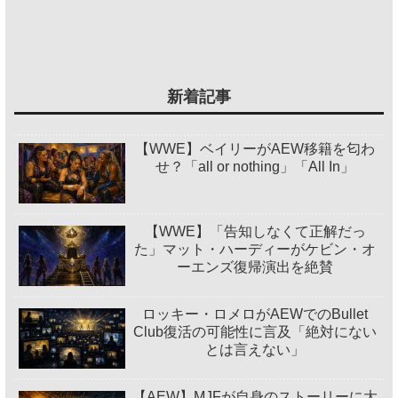
新着記事
【WWE】ベイリーがAEW移籍を匂わ
せ？「all or nothing」「All In」
【WWE】「告知しなくて正解だっ
た」マット・ハーディーがケビン・オ
ーエンズ復帰演出を絶賛
ロッキー・ロメロがAEWでのBullet
Club復活の可能性に言及「絶対にない
とは言えない」
【AEW】MJFが自身のストーリーに大