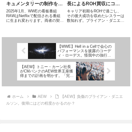
キュメンタリーの制作を計
長によるROH買収にコメ
画している」と報じられる
ント。「どうしようと思っ
2025年1月、WWEの看板番組
キャリア初期をROHで過ごし、
ているのかは疑問」
RAWはNetflixで配信される番組
その後大成功を収めたレスラーは
に生まれ変わります。両者の契約
数知れず。ブライアン・ダニエル
は10年総額50億ドル（約7500億
ソンはその代表格と言えるでしょ
円）以上の超高額契約。1年間で
う。彼はナイジェル・マッギネス
少なくとも5億ドルもの価値があ
らとの激しい戦いを繰り広げた
るとされています。今後、両者の
ROH時代を経てWWEでビッグス
関係はさらに強...
ターとなり、現在はAEWで活
【WWE】Hell in a Cellで会心の
躍...
パフォーマンスを披露のコーデ
ィ・ローデス。怪我中の強行出
場は彼自身の強い意志によるも
のだった
【AEW】トニー・カーン社長
がCMパンクのAEW世界王座獲
得までの計画を明かす。「完璧
なタイミングだと思った」
ホーム
AEW
【AEW】負傷のブライアン・ダニエ
ルソン。復帰にはどの程度かかるのか？