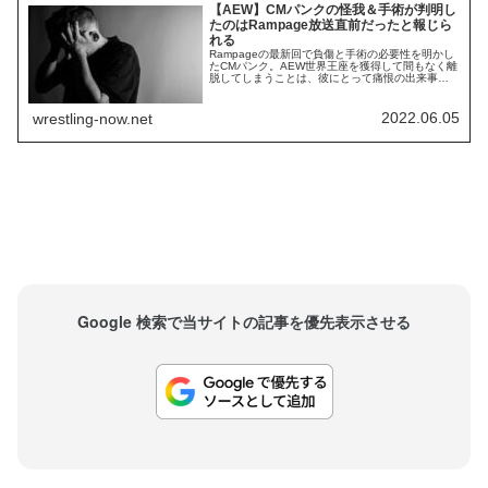
【AEW】CMパンクの怪我＆手術が判明し
たのはRampage放送直前だったと報じら
れる
Rampageの最新回で負傷と手術の必要性を明かし
たCMパンク。AEW世界王座を獲得して間もなく離
脱してしまうことは、彼にとって痛恨の出来事で
しょう。本来であれば、彼はAEWと新日本プロレ
スの合同興行「Forbidden Door」で棚橋弘至と対
決する予定でした。しかし、彼の怪我によって計
2022.06.05
wrestling-now.net
画が変更され、Forbidden Doorのメインイベント
はAEW世界...
Google 検索で当サイトの記事を優先表示させる