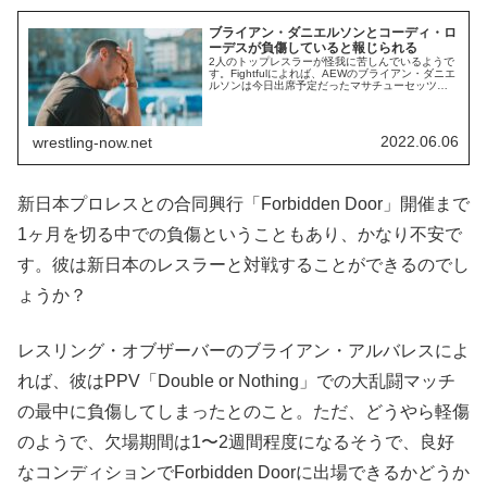
ブライアン・ダニエルソンとコーディ・ロ
ーデスが負傷していると報じられる
2人のトップレスラーが怪我に苦しんでいるようで
す。Fightfulによれば、AEWのブライアン・ダニエ
ルソンは今日出席予定だったマサチューセッツ州
ニューベッドフォードでのファンイベントを欠
席。訪れていたファンによれば、スタッフは「ブ
ライアンは怪我をしていて、飛行機に乗れないか
ら参加できなかった」と説明したそうです。彼は
2022.06.06
wrestling-now.net
先日のPPV「Double or Not...
新日本プロレスとの合同興行「Forbidden Door」開催まで
1ヶ月を切る中での負傷ということもあり、かなり不安で
す。彼は新日本のレスラーと対戦することができるのでし
ょうか？
レスリング・オブザーバーのブライアン・アルバレスによ
れば、彼はPPV「Double or Nothing」での大乱闘マッチ
の最中に負傷してしまったとのこと。ただ、どうやら軽傷
のようで、欠場期間は1〜2週間程度になるそうで、良好
なコンディションでForbidden Doorに出場できるかどうか