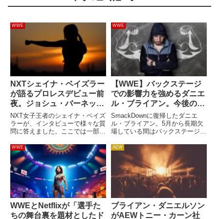
WWE
WWE
NXTシェイナ・ベイズラー
【WWE】バックステージ
が語るプロレスデビュー前
での影響力を強めるダニエ
夜。ジョシュ・バーネット
ル・ブライアン。今後の役
が彼女をプロレスに導いた
割は？
NXT女子王者のシェイナ・ベイズ
SmackDownに復帰したダニエ
ラーが、インタビューで様々な質
ル・ブライアン。5月から長期欠
問に答えました。ここでは一部を
場している間はバックステージで
紹介します。プロレスラーとして
クリエイティブ面の影響力を示し
デビューする前のプロレスとの距
ていましたが、今後はどうなるの
WWE
AEW
離感ベイズラーは10年以上も総
でしょうか。現在、彼は
合格闘家として活動してきまし
SmackDownのライティングチー
た。プロレスラーデビューを果
ムの一員になっています。自分...
た...
WWEとNetflixが「選手た
ブライアン・ダニエルソン
ちの舞台裏を題材としたド
がAEWトニー・カーン社