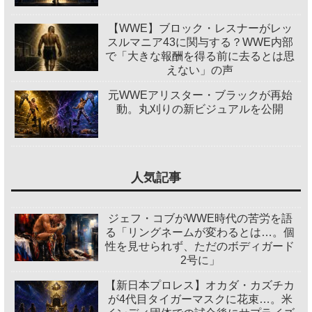
【WWE】ブロック・レスナーがレッ
スルマニア43に関与する？WWE内部
で「大きな報酬を得る前に去るとは思
えない」の声
元WWEアリスター・ブラックが再始
動。丸刈りの新ビジュアルを公開
人気記事
ジェフ・コブがWWE時代の苦労を語
る「リングネームが変わるとは…。個
性を見せられず、ただのボディガード
2号に」
【新日本プロレス】オカダ・カズチカ
が4代目タイガーマスクに花束…。米