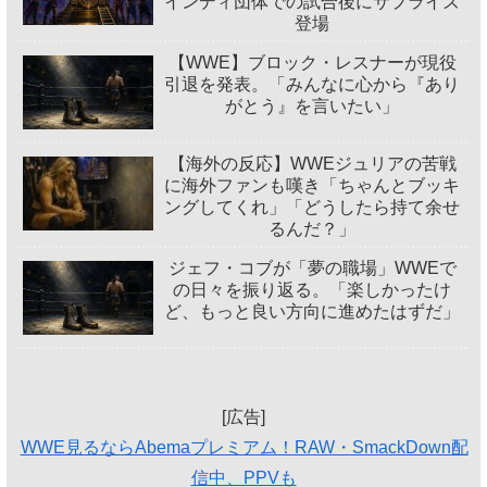
インディ団体での試合後にサプライズ
登場
【WWE】ブロック・レスナーが現役
引退を発表。「みんなに心から『あり
がとう』を言いたい」
【海外の反応】WWEジュリアの苦戦
に海外ファンも嘆き「ちゃんとブッキ
ングしてくれ」「どうしたら持て余せ
るんだ？」
ジェフ・コブが「夢の職場」WWEで
の日々を振り返る。「楽しかったけ
ど、もっと良い方向に進めたはずだ」
[広告]
WWE見るならAbemaプレミアム！RAW・SmackDown配
信中、PPVも