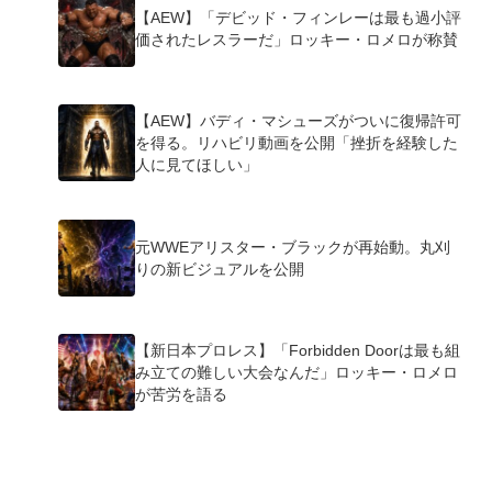
【AEW】「デビッド・フィンレーは最も過小評
価されたレスラーだ」ロッキー・ロメロが称賛
【AEW】バディ・マシューズがついに復帰許可
を得る。リハビリ動画を公開「挫折を経験した
人に見てほしい」
元WWEアリスター・ブラックが再始動。丸刈
りの新ビジュアルを公開
【新日本プロレス】「Forbidden Doorは最も組
み立ての難しい大会なんだ」ロッキー・ロメロ
が苦労を語る