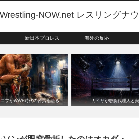
Wrestling-NOW.net レスリングナ
新日本プロレス
海外の反応
・コブがWWE時代の苦労を語る
カイリが敏腕代理人と