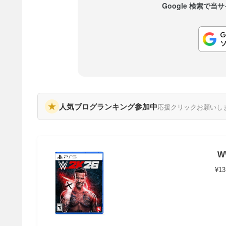
Google 検索で
★
人気ブログランキング参加中
応援クリックお願いし
W
¥13