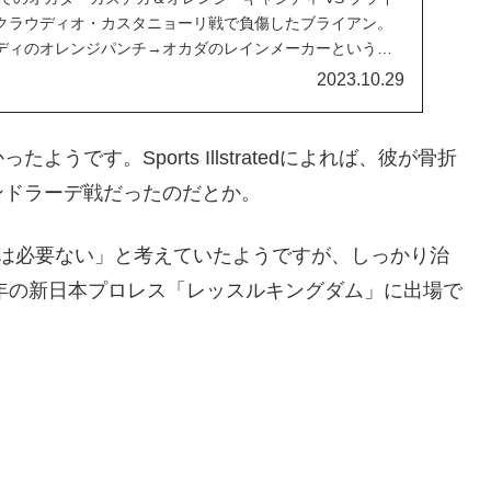
クラウディオ・カスタニョーリ戦で負傷したブライアン。
ディのオレンジパンチ→オカダのレインメーカーという強
を抑えながらエプロンサイドにうずくまりました。様々な
2023.10.29
様な雰囲気となりましたが…。Okada...
です。Sports Illstratedによれば、彼が骨折
のアンドラーデ戦だったのだとか。
術は必要ない」と考えていたようですが、しっかり治
4年の新日本プロレス「レッスルキングダム」に出場で