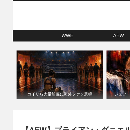
WWE
AEW
カイリら大量解雇に海外ファン悲鳴
ジェフ