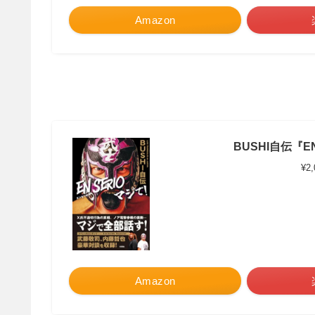
Amazon
BUSHI自伝『EN
¥2
Amazon