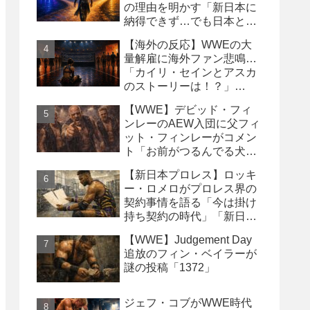
の理由を明かす「新日本に
納得できず…でも日本との
縁は切りたくなかった」
【海外の反応】WWEの大
量解雇に海外ファン悲鳴…
「カイリ・セインとアスカ
のストーリーは！？」
「Wyatt Sicksはブッキング
【WWE】デビッド・フィ
の犠牲になった」
ンレーのAEW入団に父フィ
ット・フィンレーがコメン
ト「お前がつるんでる犬連
中なんて処分しちまえ！」
【新日本プロレス】ロッキ
ー・ロメロがプロレス界の
契約事情を語る「今は掛け
持ち契約の時代」「新日本
は複数年契約に積極的にな
【WWE】Judgement Day
るべき」
追放のフィン・ベイラーが
謎の投稿「1372」
ジェフ・コブがWWE時代