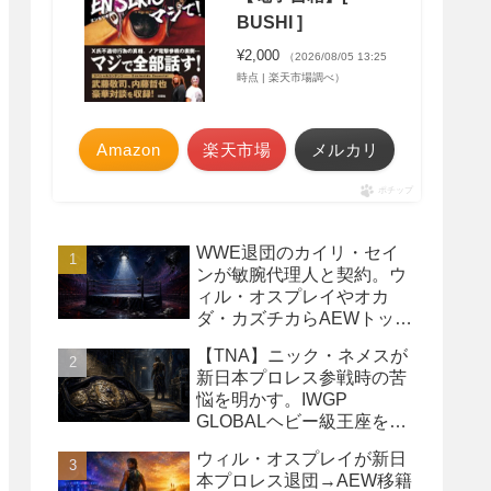
BUSHI ]
¥2,000
（2026/08/05 13:25
時点 | 楽天市場調べ）
Amazon
楽天市場
メルカリ
ポチップ
WWE退団のカイリ・セイ
ンが敏腕代理人と契約。ウ
ィル・オスプレイやオカ
ダ・カズチカらAEWトップ
レスラーたちを担当
【TNA】ニック・ネメスが
新日本プロレス参戦時の苦
悩を明かす。IWGP
GLOBALヘビー級王座を
TNAで防衛するプランが頓
ウィル・オスプレイが新日
挫
本プロレス退団→AEW移籍