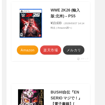
WWE 2K26 (輸入
版:北米) – PS5
¥13,633
（2026/03/27 14:14
時点 | Amazon調べ）
Amazon
楽天市場
メルカリ
ポチップ
BUSHI自伝『EN
SERIO マジで！』
【電子書籍】[