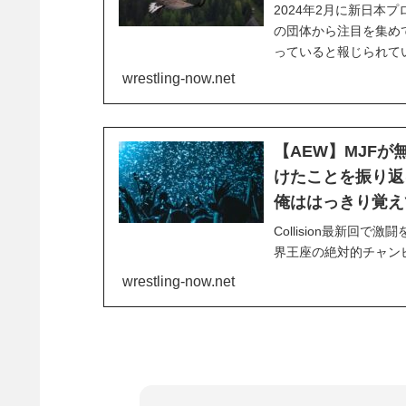
2024年2月に新日本
の団体から注目を集め
っていると報じられて
ています。最近、彼は
wrestling-now.net
ー・ブルームを雇い、「
【AEW】MJF
けたことを振り返
俺ははっきり覚え
Collision最新回
界王座の絶対的チャンピオン
ーガンを掲げてAEW
wrestling-now.net
AEW世界王座のタイ
が、試合自体は素晴らし