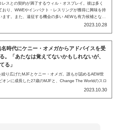
プロレスとの契約が満了するウィル・オスプレイ。彼は多く
ており、WWEやインパクト・レスリングが獲得に興味を持
います。また、遠征する機会の多い AEWも有力候補となっ
ケニー・オメガやクリス・ジェリコの代理人を務めるバリ
2023.10.28
キャリア最大の契約」を狙いに行っています...
が無名時代にケニー・オメガからアドバイスを受
る。「あたなは覚えてないかもしれないが、
てる」
で激闘を繰り広げたMJFとケニー・オメガ。誰もが認めるAEW世
に成長した27歳のMJFと、Change The Worldのスロ
を設立し、世界中のファンを熱狂させてきたケニー。2人が
2023.10.30
トルマッチで激突するのは唐突なことだったかもしれません
いの一言でし...