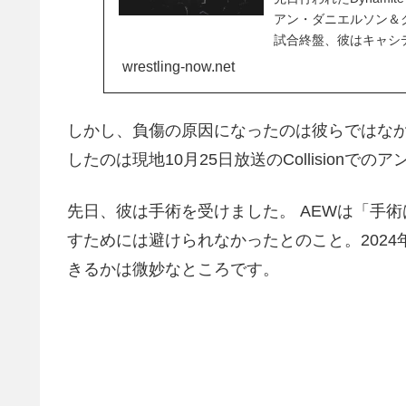
アン・ダニエルソン＆
試合終盤、彼はキャシ
烈なコンボを受け、顔
wrestling-now.net
スタッフが駆けつけ、異
しかし、負傷の原因になったのは彼らではなかったよう
したのは現地10月25日放送のCollisionで
先日、彼は手術を受けました。 AEWは「手
すためには避けられなかったとのこと。202
きるかは微妙なところです。