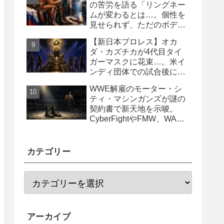
の苦労を語る「リングネー
ムが変わるとは…。個性を
見せられず、ただのボディ
ガード2号に」
【新日本プロレス】オカ
ダ・カズチカが4代目タイ
ガーマスクに花束…。米イ
ンディ団体での試合後にサ
プライズ登場
WWE解雇のモーター・シ
ティ・マシンガンズが謎の
契約書で新天地を示唆。
CyberFightやFMW、WAR
からオファー？
カテゴリー
アーカイブ