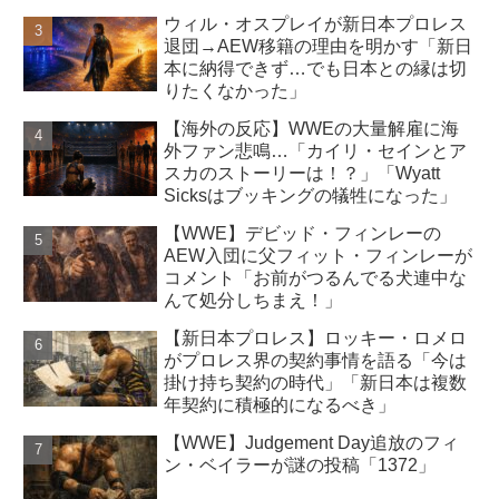
ウィル・オスプレイが新日本プロレス
退団→AEW移籍の理由を明かす「新日
本に納得できず…でも日本との縁は切
りたくなかった」
【海外の反応】WWEの大量解雇に海
外ファン悲鳴…「カイリ・セインとア
スカのストーリーは！？」「Wyatt
Sicksはブッキングの犠牲になった」
【WWE】デビッド・フィンレーの
AEW入団に父フィット・フィンレーが
コメント「お前がつるんでる犬連中な
んて処分しちまえ！」
【新日本プロレス】ロッキー・ロメロ
がプロレス界の契約事情を語る「今は
掛け持ち契約の時代」「新日本は複数
年契約に積極的になるべき」
【WWE】Judgement Day追放のフィ
ン・ベイラーが謎の投稿「1372」