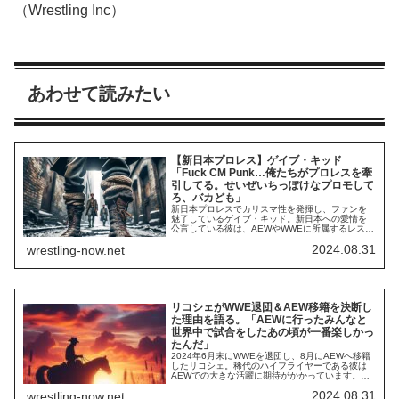
（Wrestling Inc）
あわせて読みたい
【新日本プロレス】ゲイブ・キッド
「Fuck CM Punk…俺たちがプロレスを牽
引してる。せいぜいちっぽけなプロモして
ろ、バカども」
新日本プロレスでカリスマ性を発揮し、ファンを
魅了しているゲイブ・キッド。新日本への愛情を
公言している彼は、AEWやWWEに所属するレスラ
ーたちへの挑発を繰り返してきました。自分たち
2024.08.31
wrestling-now.net
のプロレスこそが最高。その誇りが彼を突き動か
しています。最新のインタビューで、彼はアメリ
カのプロレスに対する考えを語り、プロモで人気
を集めるレスラーへの思いなど、さまざまな話題
への...
リコシェがWWE退団＆AEW移籍を決断し
た理由を語る。「AEWに行ったみんなと
世界中で試合をしたあの頃が一番楽しかっ
たんだ」
2024年6月末にWWEを退団し、8月にAEWへ移籍
したリコシェ。稀代のハイフライヤーである彼は
AEWでの大きな活躍に期待がかかっています。
AEWには彼がWWEへ入団する前にインディシーン
2024.08.31
wrestling-now.net
で汗を流した仲間たちも多く在籍しており、彼ら