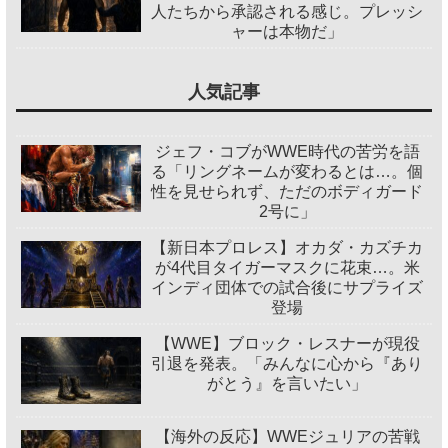
人たちから承認される感じ。プレッシ
ャーは本物だ」
人気記事
ジェフ・コブがWWE時代の苦労を語
る「リングネームが変わるとは…。個
性を見せられず、ただのボディガード
2号に」
【新日本プロレス】オカダ・カズチカ
が4代目タイガーマスクに花束…。米
インディ団体での試合後にサプライズ
登場
【WWE】ブロック・レスナーが現役
引退を発表。「みんなに心から『あり
がとう』を言いたい」
【海外の反応】WWEジュリアの苦戦