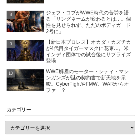
ジェフ・コブがWWE時代の苦労を語
る「リングネームが変わるとは…。個
性を見せられず、ただのボディガード
2号に」
【新日本プロレス】オカダ・カズチカ
が4代目タイガーマスクに花束…。米
インディ団体での試合後にサプライズ
登場
WWE解雇のモーター・シティ・マシ
ンガンズが謎の契約書で新天地を示
唆。CyberFightやFMW、WARからオ
ファー？
カテゴリー