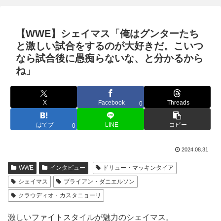
【WWE】シェイマス「俺はグンターたち
と激しい試合をするのが大好きだ。こいつ
なら試合後に愚痴らないな、と分かるから
ね」
X
Facebook
Threads
0
はてブ
LINE
コピー
0
2024.08.31
WWE
インタビュー
ドリュー・マッキンタイア
シェイマス
ブライアン・ダニエルソン
クラウディオ・カスタニョーリ
激しいファイトスタイルが魅力のシェイマス。