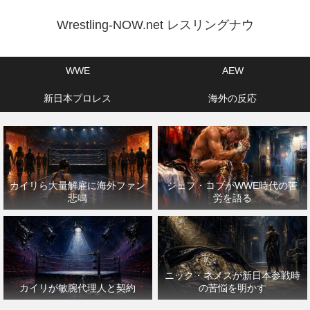
Wrestling-NOW.net レスリングナウ
WWE
AEW
新日本プロレス
海外の反応
カイリら大量解雇に海外ファン
ジェフ・コブがWWE時代の苦
悲鳴
労を語る
ニック・ネメスが新日本参戦時
カイリが敏腕代理人と契約
の苦悩を明かす