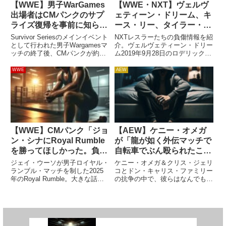
【WWE】男子WarGames
【WWE・NXT】ヴェルヴ
出場者はCMパンクのサプ
ェティーン・ドリーム、キ
ライズ復帰を事前に知らさ
ース・リー、タイラー・ブ
れていたと報じられる。セ
リーズの最新負傷情報
Survivor Seriesのメインイベント
NXTレスラーたちの負傷情報を紹
ス・ロリンズの怒りは「ア
として行われた男子Wargamesマ
介。ヴェルヴェティーン・ドリー
ッチの終了後、CMパンクが約10
ム2019年9月28日のロデリック・
ングル」？
年ぶりにWWEへ帰ってきまし
ストロング戦で腰を負傷し、長期
た。彼の復帰はトップシークレッ
欠場に入っているドリーム。最新
WWE
AEW
トとして秘密裏に準備が進めら
の報道によれば、ここ数週間、
れ、制作現場も直前まで知らされ
WWEパフォーマンスセンターに
ていなかっ...
姿を見せているようです。...
【WWE】CMパンク「ジョ
【AEW】ケニー・オメガ
ン・シナにRoyal Rumble
が「龍が如く外伝マッチで
を勝ってほしかった。負け
自転車でぶん殴られたこ
るのは価値のあることだ」
と」を振り返る。「今まで
ジェイ・ウーソが男子ロイヤル・
ケニー・オメガ＆クリス・ジェリ
にない体験だった…一生消
ランブル・マッチを制した2025
コとドン・キャリス・ファミリー
年のRoyal Rumble。大きな話題
の抗争の中で、彼らはなんでもあ
えない傷もできたよ」
になったのは、2025年で現役か
りの「龍が如く外伝ストリート・
ら引退するジョン・シナの登場。
ファイト・マッチ」に挑みまし
彼にとって最後のRoyal Rumble
た。人気ゲームとのタイアップと
でしたが、最後の最後にジェイに
なったこの試合は、飯伏幸太が自
排除さ...
転車に乗って暴れたり、ケニー・