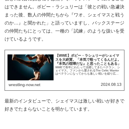
はできません。ボビー・ラシュリーは「彼との戦い急遽決
まった後、数人の仲間たちから『ワオ、シェイマスと戦う
のか…』と聞かれた」と語っていますし、バックステージ
の仲間たちにとっては、一種の「試練」のような扱いを受
けているようです。
【WWE】ボビー・ラシュリーがシェイマ
スを大絶賛。「本気で殴ってくるんだよ。
『本気の喧嘩だな』と思ったこともある」
WWEで長年にわたって活躍してきたベテラン、シ
ェイマス。ファンから愛されるThe Celtic Warrior
はベテランになってからも激しい戦いを繰り広
げ、近年は相性の良いグンターやドリュー・マッ
キンタイアといくつもの名勝負を生み出してきま
した。衰え知らずの46歳です。そんな彼は、仲間
2024.08.13
wrestling-now.net
たちからも「戦士」としての戦いぶりに評価が高
いようです。ボビー・ラシュリー...
最新のインタビューで、シェイマスは激しい戦いが好きで
好きでたまらないことを明かしています。