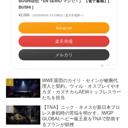
BUSHI自伝『EN SERIO マジで！』 【電子書籍】[
BUSHI ]
¥2,000
（2026/08/05 13:25時点 | 楽天市場調べ）
Amazon
楽天市場
メルカリ
ポチップ
WWE退団のカイリ・セインが敏腕代
理人と契約。ウィル・オスプレイやオ
カダ・カズチカらAEWトップレスラー
たちを担当
【TNA】ニック・ネメスが新日本プロ
レス参戦時の苦悩を明かす。IWGP
GLOBALヘビー級王座をTNAで防衛す
るプランが頓挫