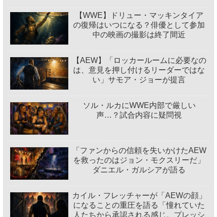
【WWE】ドリュー・マッキンタイア
の復帰はいつになる？俳優として参加
中の映画の撮影は終了間近
【AEW】「ロッカールームに必要なの
は、意見を押し付けるリーダーではな
い」サモア・ジョーが提言
ソル・ルカにWWE内部で厳しい
声…？試合内容に疑問視
「ファンからの信頼を失いかけたAEW
を救ったのはジョン・モクスリーだ」
ダニエル・ガルシアが語る
カイル・フレッチャーが「AEWの顔」
になることの重圧を語る「憧れていた
人たちから承認される感じ。プレッシ