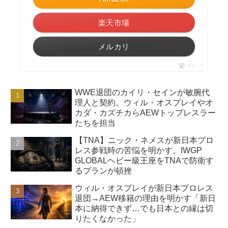
楽天市場
メルカリ
ポチップ
WWE退団のカイリ・セインが敏腕代
理人と契約。ウィル・オスプレイやオ
カダ・カズチカらAEWトップレスラー
たちを担当
【TNA】ニック・ネメスが新日本プロ
レス参戦時の苦悩を明かす。IWGP
GLOBALヘビー級王座をTNAで防衛す
るプランが頓挫
ウィル・オスプレイが新日本プロレス
退団→AEW移籍の理由を明かす「新日
本に納得できず…でも日本との縁は切
りたくなかった」