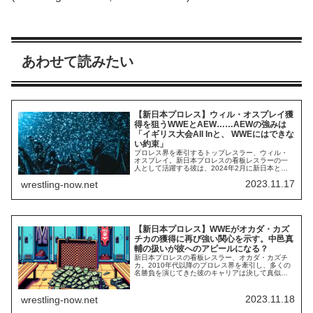
あわせて読みたい
【新日本プロレス】ウィル・オスプレイ獲
得を狙うWWEとAEW……AEWの強みは
「イギリス大会All Inと、 WWEにはできな
い約束」
プロレス界を牽引するトップレスラー、ウィル・
オスプレイ。新日本プロレスの看板レスラーの一
人として活躍する彼は、2024年2月に新日本との
契約を満了します。多くの団体が彼の獲得に興味
2023.11.17
wrestling-now.net
を持つ中、WWEと AEWが有力候補と見なされて
います。これまでの報道では、オスプレイはアメ
リカ移住やWWEとの契約にも前向きである一方、
入団する可能性が高いのはAEWの方だとされ...
【新日本プロレス】WWEがオカダ・カズ
チカの獲得に再び強い関心を示す。中邑真
輔の扱いが彼へのアピールになる？
新日本プロレスの看板レスラー、オカダ・カズチ
カ。2010年代以降のプロレス界を牽引し、多くの
名勝負を演じてきた彼のキャリアは決して真似で
きるものではなく、プロレスがこの世にある限
り、彼の功績は語り継がれていくでしょう。プロ
レス界最大手の団体WWEは、彼の獲得に何年も興
2023.11.18
wrestling-now.net
味を持ってきましたが、彼は新日本での活動に専
念してきました。当然、彼がWWEで試合をしたこ