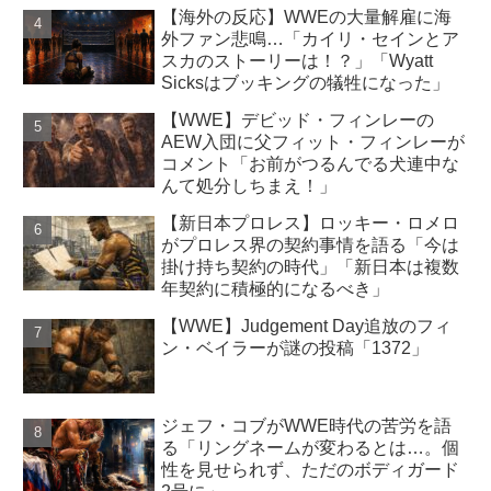
【海外の反応】WWEの大量解雇に海
外ファン悲鳴…「カイリ・セインとア
スカのストーリーは！？」「Wyatt
Sicksはブッキングの犠牲になった」
【WWE】デビッド・フィンレーの
AEW入団に父フィット・フィンレーが
コメント「お前がつるんでる犬連中な
んて処分しちまえ！」
【新日本プロレス】ロッキー・ロメロ
がプロレス界の契約事情を語る「今は
掛け持ち契約の時代」「新日本は複数
年契約に積極的になるべき」
【WWE】Judgement Day追放のフィ
ン・ベイラーが謎の投稿「1372」
ジェフ・コブがWWE時代の苦労を語
る「リングネームが変わるとは…。個
性を見せられず、ただのボディガード