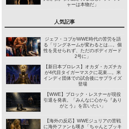
ャーは本物だ」
人気記事
ジェフ・コブがWWE時代の苦労を語
る「リングネームが変わるとは…。個
性を見せられず、ただのボディガード
2号に」
【新日本プロレス】オカダ・カズチカ
が4代目タイガーマスクに花束…。米
インディ団体での試合後にサプライズ
登場
【WWE】ブロック・レスナーが現役
引退を発表。「みんなに心から『あり
がとう』を言いたい」
【海外の反応】WWEジュリアの苦戦
に海外ファンも嘆き「ちゃんとブッキ