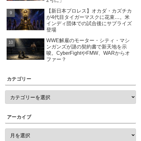
2号に」
【新日本プロレス】オカダ・カズチカ
が4代目タイガーマスクに花束…。米
インディ団体での試合後にサプライズ
登場
WWE解雇のモーター・シティ・マシ
ンガンズが謎の契約書で新天地を示
唆。CyberFightやFMW、WARからオ
ファー？
カテゴリー
アーカイブ