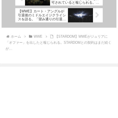
可されていると報じられる。
2024年2月に契約満了
【WWE】カート・アングルが
引退後のミドルエイジクライシ
スを語る。「望み通りの引退に
はならなかったからね」
ホーム
WWE
【STARDOM】WWEがジュリアに
「オファー」を出したと報じられる。STARDOMとの契約はまだ続く
が…