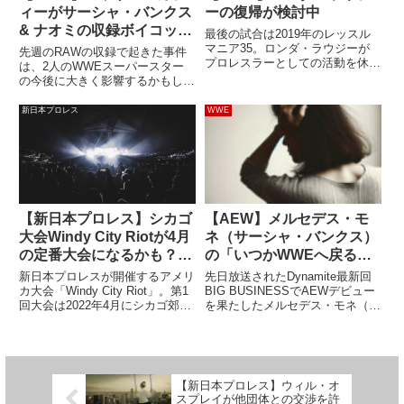
ィーがサーシャ・バンクス
ーの復帰が検討中
& ナオミの収録ボイコット
最後の試合は2019年のレッスル
に言及。「どう考えればい
マニア35。ロンダ・ラウジーが
先週のRAWの収録で起きた事件
プロレスラーとしての活動を休止
いのかわからない」
は、2人のWWEスーパースター
してからもうすぐ3年になりま
の今後に大きく影響するかもしれ
す。MMAファイターとしての実
ません。クリエイティブに対して
績もさることながら、プロレスラ
不満を持っていたサーシャ・バン
新日本プロレス
WWE
ーとしてのわずかな活動期間でも
クスとナオミが、保持するWWE
しっかりと結果を残したラウジ
女子タッグ王座のベルトを置いて
ー...
会場を去り、収録をボイコット
し...
【新日本プロレス】シカゴ
【AEW】メルセデス・モ
大会Windy City Riotが4月
ネ（サーシャ・バンクス）
の定番大会になるかも？ロ
の「いつかWWEへ戻る」
ッキー・ロメロ「毎年恒例
発言がAEWの大勢を不快
新日本プロレスが開催するアメリ
先日放送されたDynamite最新回
にする必要がある」
にさせたと報じられる
カ大会「Windy City Riot」。第1
BIG BUSINESSでAEWデビュー
回大会は2022年4月にシカゴ郊外
を果たしたメルセデス・モネ（サ
の町ヴィラ・パークで、第2回大
ーシャ・バンクス）。デビューの
会は2024年4月にシカゴの収容人
数日前に公開されたインタビュー
数約1万人の会場ウィントラス
の中で、彼女は「プロレス界のホ
ト・アリーナで開催されました。
ームを見つけた。BIG
ジョン・...
BUSINESSをし...
【新日本プロレス】ウィル・オ
スプレイが他団体との交渉を許