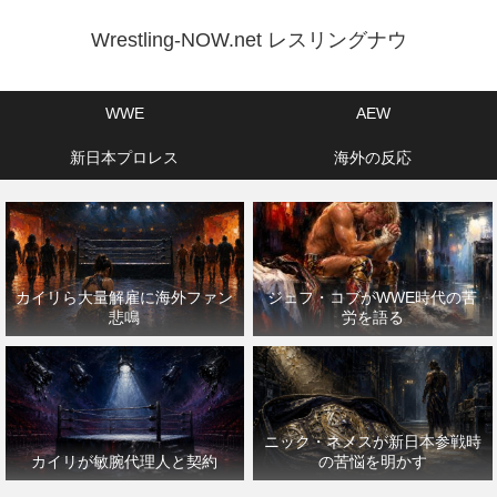
Wrestling-NOW.net レスリングナウ
WWE
AEW
新日本プロレス
海外の反応
カイリら大量解雇に海外ファン
ジェフ・コブがWWE時代の苦
悲鳴
労を語る
ニック・ネメスが新日本参戦時
カイリが敏腕代理人と契約
の苦悩を明かす