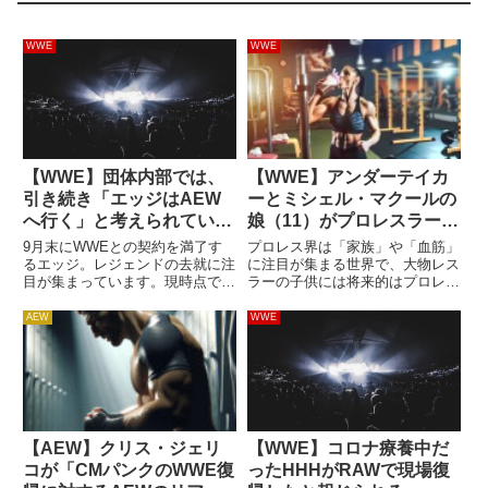
WWE
WWE
【WWE】団体内部では、
【WWE】アンダーテイカ
引き続き「エッジはAEW
ーとミシェル・マクールの
へ行く」と考えられている
娘（11）がプロレスラーに
と報じられる。しかし、
なりたがっていることが明
9月末にWWEとの契約を満了す
プロレス界は「家族」や「血筋」
AEWジム・ロスは懐疑的
らかに。「努力するなら、
るエッジ。レジェンドの去就に注
に注目が集まる世界で、大物レス
目が集まっています。現時点で、
ラーの子供には将来的はプロレス
俺は支援するよ」
彼は今後のキャリアについての大
ラーデビューに期待がかかるもの
きな決断をためらっています。
です。アンダーテイカーとミシェ
AEW
WWE
WWE残留か、他団体移籍か、引
ル・マクール夫妻には11歳の娘
退か…。何がどうなってもおかし
カイアがおり、アメリカンフット
くありません。以前、「エッジの
ボールから身体的接触を排除し
要...
た...
【AEW】クリス・ジェリ
【WWE】コロナ療養中だ
コが「CMパンクのWWE復
ったHHHがRAWで現場復