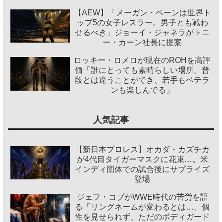
【AEW】「メーガン・ベーンは世界ト
ップ5の女子レスラー。男子とも戦わ
せるべき」ジョーイ・ジャネラがトニ
ー・カーン社長に提案
ロッキー・ロメロが現在のROHを高評
価「誰にとっても素晴らしい場所。普
段とは違うことができ、若手もベテラ
ンも楽しんでる」
人気記事
【新日本プロレス】オカダ・カズチカ
が4代目タイガーマスクに花束…。米
インディ団体での試合後にサプライズ
登場
ジェフ・コブがWWE時代の苦労を語
る「リングネームが変わるとは…。個
性を見せられず、ただのボディガード