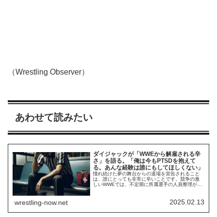
（Wrestling Observer）
あわせて読みたい
ダイジャックが「WWEから解雇される辛
さ」を語る。「俺は今もPTSDを抱えて
る。あんな経験は誰にもしてほしくない」
憧れ続けた夢の舞台からの退場を宣告されること
は、誰にとっても非常に辛いことです。競争の激
しいWWEでは、不定期に所属選手の人員整理が行
われます。これから脚光を浴びようとしている選
手たちのためにスペースを開ける必要がある。そ
れ自体は当然のことですが、整理されてしまう側
2025.02.13
wrestling-now.net
の負担は途方もないほど大きいのです。2024年に
WWEから解雇されたダイジャック（ドノヴァ
ン・...