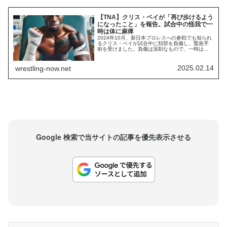
【TNA】クリス・ベイが「再び歩けるよう
になったこと」を報告。試合中の怪我で一
時は体に麻痺
2024年10月、新日本プロレスへの参戦でも知られ
るクリス・ベイが試合中に頚部を負傷し、緊急手
術を受けました。負傷は深刻なもので、一時は体
に麻痺が出ていました。クラウドファンディング
によりファンや仲間たちから治療費を募り、回復
に向けて懸命に重ねた努力は実りつつあります。
2025.02.14
wrestling-now.net
今日、彼はSNSで「再び立ち上がり、歩行できる
ようになったこと」を報告しました。Thank...
Google 検索で当サイトの記事を優先表示させる