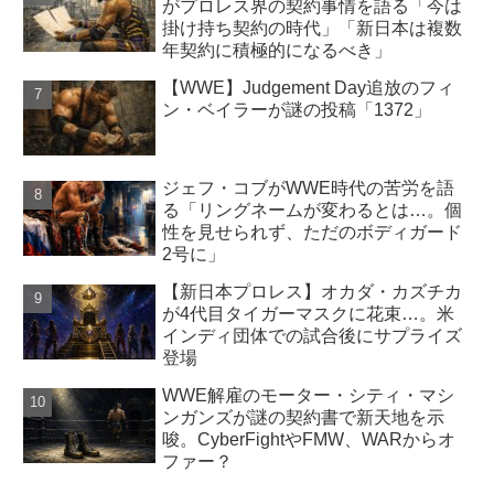
がプロレス界の契約事情を語る「今は
掛け持ち契約の時代」「新日本は複数
年契約に積極的になるべき」
【WWE】Judgement Day追放のフィ
ン・ベイラーが謎の投稿「1372」
ジェフ・コブがWWE時代の苦労を語
る「リングネームが変わるとは…。個
性を見せられず、ただのボディガード
2号に」
【新日本プロレス】オカダ・カズチカ
が4代目タイガーマスクに花束…。米
インディ団体での試合後にサプライズ
登場
WWE解雇のモーター・シティ・マシ
ンガンズが謎の契約書で新天地を示
唆。CyberFightやFMW、WARからオ
ファー？