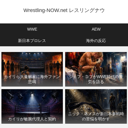
Wrestling-NOW.net レスリングナウ
WWE
AEW
新日本プロレス
海外の反応
カイリら大量解雇に海外ファン
ジェフ・コブがWWE時代の苦
悲鳴
労を語る
ニック・ネメスが新日本参戦時
カイリが敏腕代理人と契約
の苦悩を明かす