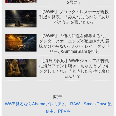
2号に」
【WWE】ブロック・レスナーが現役
引退を発表。「みんなに心から『あり
がとう』を言いたい」
【WWE】「俺の知性を侮辱するな。
グンターとオーエンズが追加された意
味が分からない」ババ・レイ・ダッド
リーがSummerSlamを批判
【海外の反応】WWEジュリアの苦戦
に海外ファンも嘆き「ちゃんとブッキ
ングしてくれ」「どうしたら持て余せ
るんだ？」
[広告]
WWE見るならAbemaプレミアム！RAW・SmackDown配
信中、PPVも