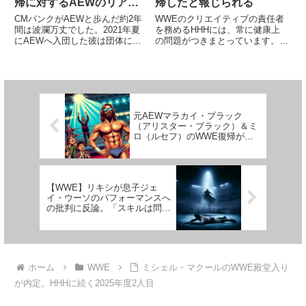
帰に対するAEWのリアク
帰したと報じられる
ション」を語る。「よくあ
CMパンクがAEWと歩んだ約2年
WWEのクリエイティブの責任者
ることだし、いいこと」
間は波瀾万丈でした。2021年夏
を務めるHHHには、常に健康上
にAEWへ入団した彼は団体に莫
の問題がつきまとっています。
大な利益をもたらしましたが、そ
2021年9月、彼は心臓の手術を受
の一方でトラブルも多く、バック
けました。心不全で死を覚悟しな
ステージでThe Elite（ケニー・オ
ければならない状況にまでなった
メガ＆ヤング・バックス）と大喧
とされる彼は、一時は現場復帰が
嘩した後でクリス...
絶望視されたことも。最もプレ...
元AEWマラカイ・ブラック
（アリスター・ブラック）＆ミ
ロ（ルセフ）のWWE復帰が間
近と報じられる
【WWE】リキシが息子ジェ
イ・ウーソのパフォーマンスへ
の批判に反論。「スキルは問題
ない。だから人気があるんだ」
ホーム
WWE
ミシェル・マクールのWWE殿堂入り
が内定。HHHに続く2025年度2人目