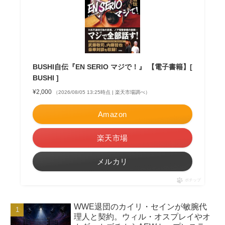
BUSHI自伝『EN SERIO マジで！』 【電子書籍】[
BUSHI ]
¥2,000
（2026/08/05 13:25時点 | 楽天市場調べ）
Amazon
楽天市場
メルカリ
ポチップ
WWE退団のカイリ・セインが敏腕代
理人と契約。ウィル・オスプレイやオ