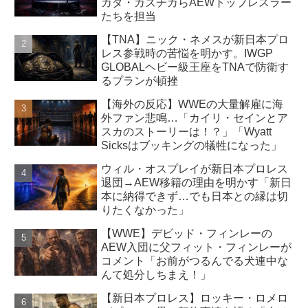
カダ・カズチカらAEWトップレスラー
たちを担当
【TNA】ニック・ネメスが新日本プロ
レス参戦時の苦悩を明かす。IWGP
GLOBALヘビー級王座をTNAで防衛す
るプランが頓挫
【海外の反応】WWEの大量解雇に海
外ファン悲鳴…「カイリ・セインとア
スカのストーリーは！？」「Wyatt
Sicksはブッキングの犠牲になった」
ウィル・オスプレイが新日本プロレス
退団→AEW移籍の理由を明かす「新日
本に納得できず…でも日本との縁は切
りたくなかった」
【WWE】デビッド・フィンレーの
AEW入団に父フィット・フィンレーが
コメント「お前がつるんでる犬連中な
んて処分しちまえ！」
【新日本プロレス】ロッキー・ロメロ