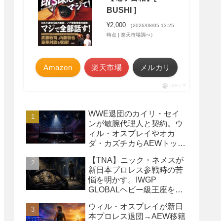
BUSHI ]
¥2,000
（2026/08/05 13:25
時点 | 楽天市場調べ）
Amazon
楽天市場
メルカリ
ポチップ
WWE退団のカイリ・セイ
ンが敏腕代理人と契約。ウ
ィル・オスプレイやオカ
ダ・カズチカらAEWトップ
レスラーたちを担当
【TNA】ニック・ネメスが
新日本プロレス参戦時の苦
悩を明かす。IWGP
GLOBALヘビー級王座を
TNAで防衛するプランが頓
ウィル・オスプレイが新日
挫
本プロレス退団→AEW移籍