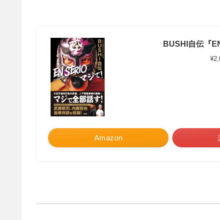
BUSHI自伝『EN
¥2
Amazon