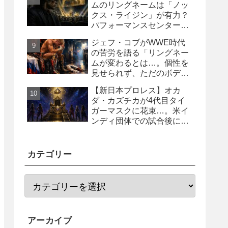
ムのリングネームは「ノッ
クス・ライジン」が有力？
パフォーマンスセンター入
り目前と報じられる
ジェフ・コブがWWE時代
の苦労を語る「リングネー
ムが変わるとは…。個性を
見せられず、ただのボディ
ガード2号に」
【新日本プロレス】オカ
ダ・カズチカが4代目タイ
ガーマスクに花束…。米イ
ンディ団体での試合後にサ
プライズ登場
カテゴリー
アーカイブ