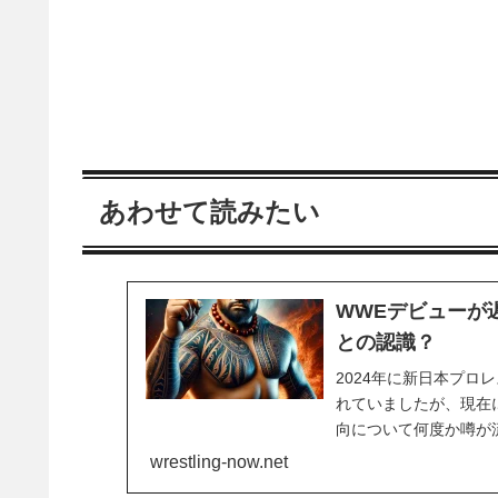
あわせて読みたい
WWEデビューが
との認識？
2024年に新日本プロレ
れていましたが、現在
向について何度か噂が
した。しかし、何故か
wrestling-now.net
がメインロースターとしてB