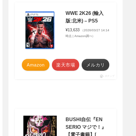
WWE 2K26 (輸入
版:北米) – PS5
¥13,633
（2026/03/27 14:14
時点 | Amazon調べ）
Amazon
楽天市場
メルカリ
ポチップ
BUSHI自伝『EN
SERIO マジで！』
【電子書籍】[