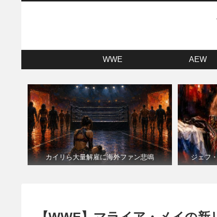
WWE
AEW
カイリら大量解雇に海外ファン悲鳴
ジェフ