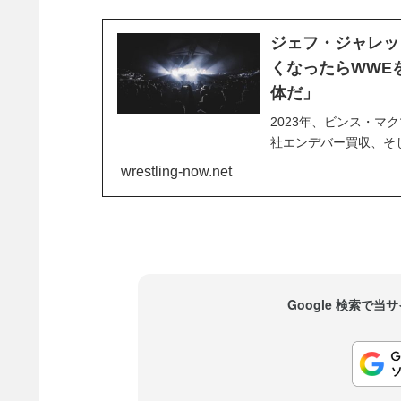
ジェフ・ジャレッ
くなったらWWE
体だ」
2023年、ビンス・マ
社エンデバー買収、そし
果となりました。TK
wrestling-now.net
き好調。RAWがNetf
次々と実現するほど海外
Google 検索で