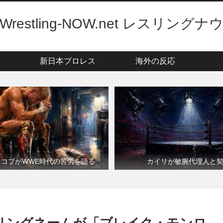
Wrestling-NOW.net レスリングナ
新日本プロレス
海外の反応
・コブがWWE時代の苦労を語る
カイリが敏腕代理人と