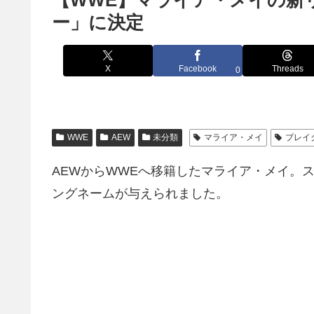
【WWE】マライア・メイの新
ー」に決定
X
Facebook
Threads
0
WWE
AEW
未分類
マライア・メイ
ブレイ
AEWからWWEへ移籍したマライア・メイ。
ングネームが与えられました。