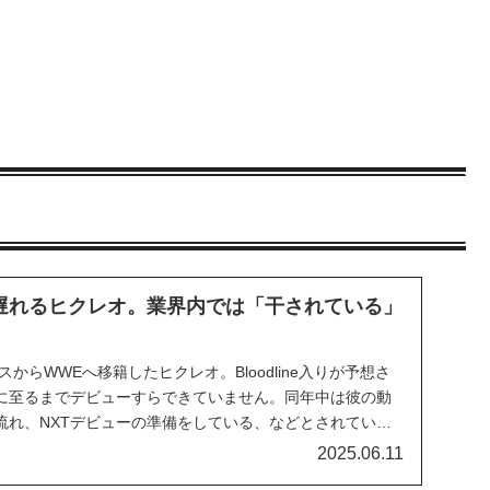
遅れるヒクレオ。業界内では「干されている」
スからWWEへ移籍したヒクレオ。Bloodline入りが予想さ
に至るまでデビューすらできていません。同年中は彼の動
流れ、NXTデビューの準備をしている、などとされていま
なんの動きもなく…。兄弟のタマ・トンガ＆トンガ・ロア
2025.06.11
loodlineで活躍する一方...