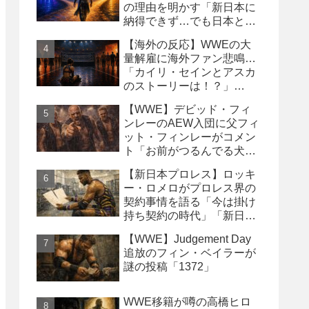
の理由を明かす「新日本に
納得できず…でも日本との
縁は切りたくなかった」
【海外の反応】WWEの大
量解雇に海外ファン悲鳴…
「カイリ・セインとアスカ
のストーリーは！？」
「Wyatt Sicksはブッキング
【WWE】デビッド・フィ
の犠牲になった」
ンレーのAEW入団に父フィ
ット・フィンレーがコメン
ト「お前がつるんでる犬連
中なんて処分しちまえ！」
【新日本プロレス】ロッキ
ー・ロメロがプロレス界の
契約事情を語る「今は掛け
持ち契約の時代」「新日本
は複数年契約に積極的にな
【WWE】Judgement Day
るべき」
追放のフィン・ベイラーが
謎の投稿「1372」
WWE移籍が噂の高橋ヒロ