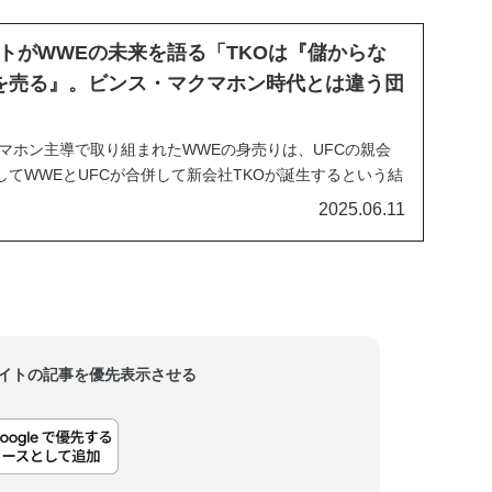
トがWWEの未来を語る「TKOは『儲からな
を売る』。ビンス・マクマホン時代とは違う団
クマホン主導で取り組まれたWWEの身売りは、UFCの親会
てWWEとUFCが合併して新会社TKOが誕生するという結
Oの傘下団体として生まれ変わったWWEのビジネスは引き続
2025.06.11
lixで配信されるようになったり、ヨーロッパでのPLE開催が
人気が高まったり、国内...
当サイトの記事を優先表示させる