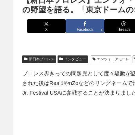
【新日本プロレス】エンツォ・アモ
の野望を語る。「東京ドームの
X
Facebook
Threads
0
新日本プロレス
インタビュー
エンツォ・アモーレ
プロレス界きっての問題児として度々騒動が
された後はReal1やnZoなどのリングネームで活
Jr. Festival USAに参戦することが決まりまし