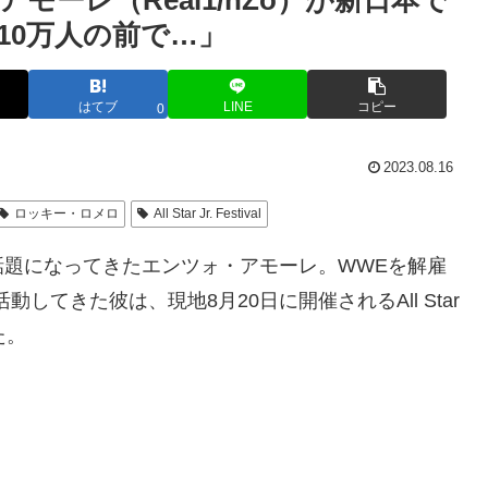
ーレ（Real1/nZo）が新日本で
10万人の前で…」
はてブ
LINE
コピー
0
2023.08.16
ロッキー・ロメロ
All Star Jr. Festival
話題になってきたエンツォ・アモーレ。WWEを解雇
動してきた彼は、現地8月20日に開催されるAll Star
た。