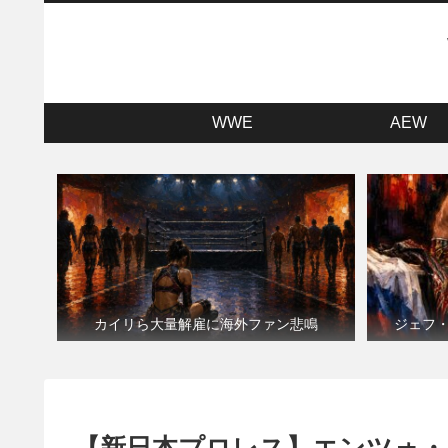
WWE
AEW
カイリら大量解雇に海外ファン悲鳴
ジェフ