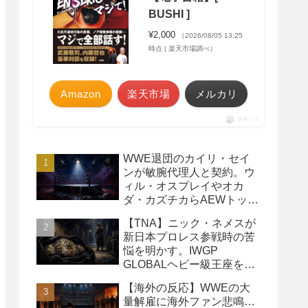
BUSHI ]
¥2,000
（2026/08/05 13:25
時点 | 楽天市場調べ）
Amazon
楽天市場
メルカリ
ポチップ
WWE退団のカイリ・セイ
ンが敏腕代理人と契約。ウ
ィル・オスプレイやオカ
ダ・カズチカらAEWトップ
レスラーたちを担当
【TNA】ニック・ネメスが
新日本プロレス参戦時の苦
悩を明かす。IWGP
GLOBALヘビー級王座を
TNAで防衛するプランが頓
【海外の反応】WWEの大
挫
量解雇に海外ファン悲鳴…