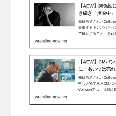
【AEW】関係性に再
き続き「拒否中」
先日放送されたCollis
撮影する予定だったハ
で撮影すること」を命じら
番組で、パンクとペイジ
wrestling-now.net
ヤング・バックス）の間
【AEW】CMパ
に「あいつは売れ
先日放送されたColl
中心人物であるCMパ
Collisionでは
じられたほか、プロモ
wrestling-now.net
外で撮影するよう指示さ