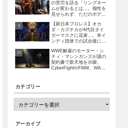
の苦労を語る「リングネー
ムが変わるとは…。個性を
見せられず、ただのボディ
ガード2号に」
【新日本プロレス】オカ
ダ・カズチカが4代目タイ
ガーマスクに花束…。米イ
ンディ団体での試合後にサ
プライズ登場
WWE解雇のモーター・シ
ティ・マシンガンズが謎の
契約書で新天地を示唆。
CyberFightやFMW、WAR
からオファー？
カテゴリー
アーカイブ