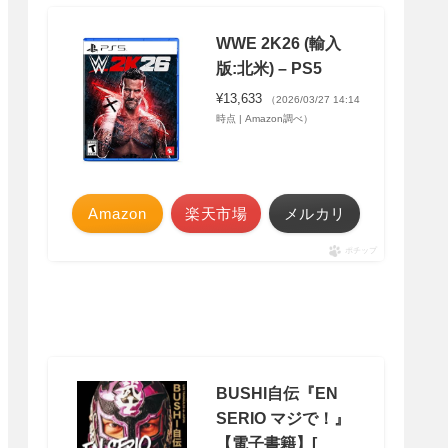
WWE 2K26 (輸入
版:北米) – PS5
¥13,633
（2026/03/27 14:14
時点 | Amazon調べ）
Amazon
楽天市場
メルカリ
ポチップ
BUSHI自伝『EN
SERIO マジで！』
【電子書籍】[