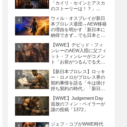
「カイリ・セインとアスカ
のストーリーは！？」
「Wyatt Sicksはブッキング
ウィル・オスプレイが新日
の犠牲になった」
本プロレス退団→AEW移籍
の理由を明かす「新日本に
納得できず…でも日本との
縁は切りたくなかった」
【WWE】デビッド・フィ
ンレーのAEW入団に父フィ
ット・フィンレーがコメン
ト「お前がつるんでる犬連
中なんて処分しちまえ！」
【新日本プロレス】ロッキ
ー・ロメロがプロレス界の
契約事情を語る「今は掛け
持ち契約の時代」「新日本
は複数年契約に積極的にな
【WWE】Judgement Day
るべき」
追放のフィン・ベイラーが
謎の投稿「1372」
ジェフ・コブがWWE時代