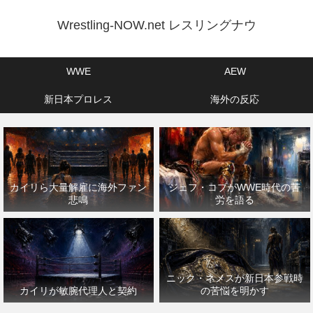
Wrestling-NOW.net レスリングナウ
WWE
AEW
新日本プロレス
海外の反応
カイリら大量解雇に海外ファン
ジェフ・コブがWWE時代の苦
悲鳴
労を語る
ニック・ネメスが新日本参戦時
カイリが敏腕代理人と契約
の苦悩を明かす