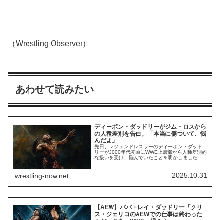
（Wrestling Observer）
あわせて読みたい
ディーボン・ダッドリーがジム・ロスから
の人種差別を告白。「本当に傷ついて、悩
んだよ」
先日、レジェンドレスラーのディーボン・ダッド
リーが2000年代初頭にWWE上層部から人種差別的
な扱いを受け、悩んでいたことを明かしました。
名前は明かしたくないけど、上層部にある人物が
いた。そいつが俺のところへ来て、「肌の色のせ
いで、君が嫌いなんだ」と言うんだよ。俺は
2025.10.31
wrestling-now.net
「え、マジで？ 今って1999年だろ？いや、2000
年か」って感じだった。相棒のババ・レイ・ダ...
【AEW】ババ・レイ・ダッドリー「クリ
ス・ジェリコのAEWでの仕事は終わった