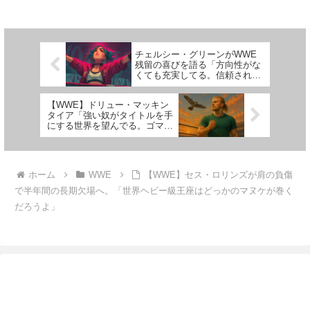
し、UFCとWWEを統合した新会
を取ることが予想されており復帰
社を設立することが発表され、ビ
には時間がかかりそうです。
ンスは新会社のエグゼクティブ・
AEWなどの他団体へ移籍する可
チェアマンに就任することになり
能性もありますが、WWE内部で
ました。CNBCのインタビ...
は「彼女は戻ってくるだろう」
チェルシー・グリーンがWWE
と...
残留の喜びを語る「方向性がな
くても充実してる。信頼されて
るからね」
【WWE】ドリュー・マッキン
タイア「強い奴がタイトルを手
にする世界を望んでる。ゴマス
リ屋や政治家じゃなくてな」
ホーム
WWE
【WWE】セス・ロリンズが肩の負傷
で半年間の長期欠場へ。「世界ヘビー級王座はどっかのマヌケが巻く
だろうよ」