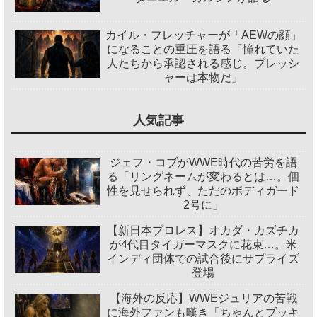
カイル・フレッチャーが「AEWの顔」
になることの重圧を語る「憧れていた
人たちから承認される感じ。プレッシ
ャーは本物だ」
人気記事
ジェフ・コブがWWE時代の苦労を語
る「リングネームが変わるとは…。個
性を見せられず、ただのボディガード
2号に」
【新日本プロレス】オカダ・カズチカ
が4代目タイガーマスクに花束…。米
インディ団体での試合後にサプライズ
登場
【海外の反応】WWEジュリアの苦戦
に海外ファンも嘆き「ちゃんとブッキ