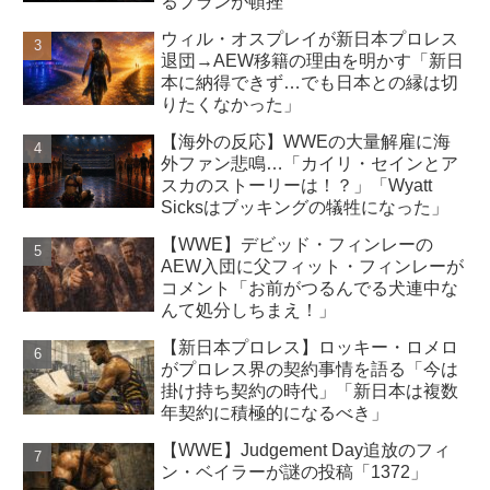
るプランが頓挫
ウィル・オスプレイが新日本プロレス
退団→AEW移籍の理由を明かす「新日
本に納得できず…でも日本との縁は切
りたくなかった」
【海外の反応】WWEの大量解雇に海
外ファン悲鳴…「カイリ・セインとア
スカのストーリーは！？」「Wyatt
Sicksはブッキングの犠牲になった」
【WWE】デビッド・フィンレーの
AEW入団に父フィット・フィンレーが
コメント「お前がつるんでる犬連中な
んて処分しちまえ！」
【新日本プロレス】ロッキー・ロメロ
がプロレス界の契約事情を語る「今は
掛け持ち契約の時代」「新日本は複数
年契約に積極的になるべき」
【WWE】Judgement Day追放のフィ
ン・ベイラーが謎の投稿「1372」