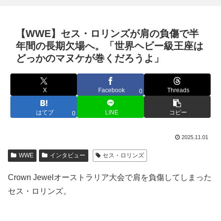
【WWE】セス・ロリンズが肩の負傷で半
年間の長期欠場へ。「世界ヘビー級王座は
どっかのマヌケが巻くだろうよ」
X
Facebook
Threads
0
はてブ
LINE
コピー
0
2025.11.01
WWE
インタビュー
セス・ロリンズ
Crown Jewelオーストラリア大会で肩を負傷してしまった
セス・ロリンズ。