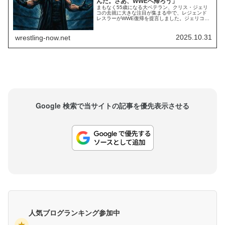
んだ。さあ、WWEへ帰ろう」
まもなく55歳になる大ベテラン、クリス・ジェリ
コの去就に大きな注目が集まる中で、レジェンド
レスラーがWWE復帰を提言しました。ジェリコの
AEWとの契約が2025年末に満了すると報じられる
中、彼の退団とWWEへの復帰の可能性が業界内で
盛んに噂されています。TNAや新日本プロレスも
2025.10.31
wrestling-now.net
興味を持っているとされる中で、やはりWWE復帰
が本命視され、WWEでの引退ツアーや...
Google 検索で当サイトの記事を優先表示させる
人気ブログランキング参加中
★
→