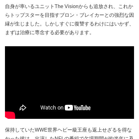
自身が率いるユニットThe Visionからも追放され、これか
らトップスターを目指すブロン・ブレイカーとの強烈な因
縁が生じました。しかしすぐに復讐するわけにはいかず、
まずは治療に専念する必要があります。
保持していたWWE世界ヘビー級王座も返上せざるを得な
かった彼は、出演したNFLの番組で欠場期間が約半年に及