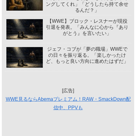
ングしてくれ」「どうしたら持て余せ
るんだ？」
【WWE】ブロック・レスナーが現役
引退を発表。「みんなに心から『あり
がとう』を言いたい」
ジェフ・コブが「夢の職場」WWEで
の日々を振り返る。「楽しかったけ
ど、もっと良い方向に進めたはずだ」
[広告]
WWE見るならAbemaプレミアム！RAW・SmackDown配
信中、PPVも