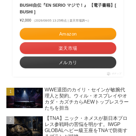
BUSHI自伝『EN SERIO マジで！』 【電子書籍】[
BUSHI ]
¥2,000
（2026/08/05 13:25時点 | 楽天市場調べ）
Amazon
楽天市場
メルカリ
ポチップ
WWE退団のカイリ・セインが敏腕代
理人と契約。ウィル・オスプレイやオ
カダ・カズチカらAEWトップレスラー
たちを担当
【TNA】ニック・ネメスが新日本プロ
レス参戦時の苦悩を明かす。IWGP
GLOBALヘビー級王座をTNAで防衛す