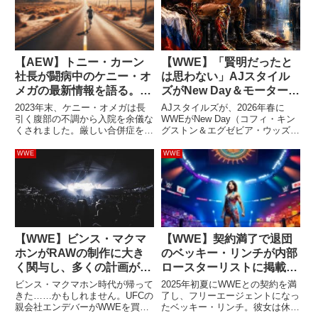
【AEW】トニー・カーン
【WWE】「賢明だったと
社長が闘病中のケニー・オ
は思わない」AJスタイル
メガの最新情報を語る。
ズがNew Day＆モーター・
「幸運にも、かなり良くな
シティ・マシンガンズの放
2023年末、ケニー・オメガは長
AJスタイルズが、2026年春に
っている」
出を語る
引く腹部の不調から入院を余儀な
WWEがNew Day（コフィ・キン
くされました。厳しい合併症を引
グストン＆エグゼビア・ウッズ）
き起こす可能性もある大腸の病
とモーター・シティ・マシンガン
気、憩室炎と診断された彼は、今
ズ（アレックス・シェリー＆クリ
WWE
WWE
も闘病生活を送っています。治療
ス・セイビン）を放出した判断に
には絶食を伴うケースもあり、復
疑問を示しました。両チームの実
帰できるほどコンディションを
力と長年磨いた試合運び...
整...
【WWE】ビンス・マクマ
【WWE】契約満了で退団
ホンがRAWの制作に大き
のベッキー・リンチが内部
く関与し、多くの計画が変
ロースターリストに掲載さ
更を強いられたと報じられ
れ続けていると報じられ
ビンス・マクマホン時代が帰って
2025年初夏にWWEとの契約を満
る。ゴリラポジションにも
る。フリーエージェントに
きた……かもしれません。UFCの
了し、フリーエージェントになっ
親会社エンデバーがWWEを買収
たベッキー・リンチ。彼女は休暇
復帰
なっていないかも？